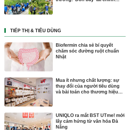
công và bước ngoặt quản trị
hiện đại
TIẾP THỊ & TIÊU DÙNG
Biofermin chia sẻ bí quyết
chăm sóc đường ruột chuẩn
Nhật
Mua ít nhưng chất lượng: sự
thay đổi của người tiêu dùng
và bài toán cho thương hiệu
quốc tế
UNIQLO ra mắt BST UTme! mới
lấy cảm hứng từ văn hóa Đà
Nẵng