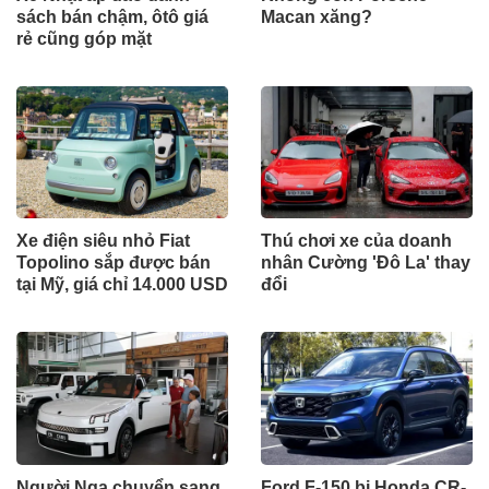
sách bán chậm, ôtô giá
Macan xăng?
rẻ cũng góp mặt
Xe điện siêu nhỏ Fiat
Thú chơi xe của doanh
Topolino sắp được bán
nhân Cường 'Đô La' thay
tại Mỹ, giá chỉ 14.000 USD
đổi
Người Nga chuyển sang
Ford F-150 bị Honda CR-