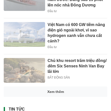
lên nóc nhà Đông Dương
Đầu tư
Việt Nam có 600 GW tiềm năng
điện gió ngoài khơi, vì sao
hydrogen xanh vẫn chưa cất
cánh?
Đầu tư
Chủ khu resort trăm triệu đồng/
đêm Six Senses Ninh Van Bay
lãi lớn
BẤT ĐỘNG SẢN
Xem thêm
TIN TỨC