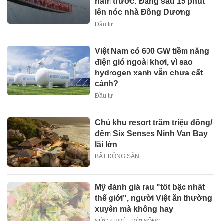
năm trước: Đằng sau 15 phút
lên nóc nhà Đông Dương
Đầu tư
Việt Nam có 600 GW tiềm năng
điện gió ngoài khơi, vì sao
hydrogen xanh vẫn chưa cất
cánh?
Đầu tư
Chủ khu resort trăm triệu đồng/
đêm Six Senses Ninh Van Bay
lãi lớn
BẤT ĐỘNG SẢN
Mỹ đánh giá rau "tốt bậc nhất
thế giới", người Việt ăn thường
xuyên mà không hay
SỨC KHOẺ - ĐỜI SỐNG