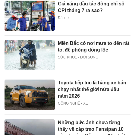
Giá xăng dầu tác động chỉ số
CPI tháng 7 ra sao?
Đầu tư
Miền Bắc có nơi mưa to đến rất
to, đề phòng dông lốc
SỨC KHOẺ - ĐỜI SỐNG
Toyota tiếp tục là hãng xe bán
chạy nhất thế giới nửa đầu
năm 2026
CÔNG NGHỆ - XE
Những bức ảnh chưa từng
thấy về cáp treo Fansipan 10