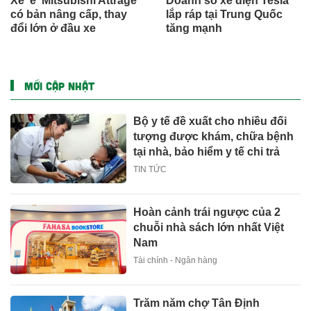
Xe 'ế' Mitsubishi Attrage
Doanh số xe điện Tesla
có bản nâng cấp, thay
lắp ráp tại Trung Quốc
đổi lớn ở đầu xe
tăng mạnh
MỚI CẬP NHẬT
Bộ y tế đề xuất cho nhiều đối
tượng được khám, chữa bệnh
tại nhà, bảo hiểm y tế chi trả
TIN TỨC
Hoàn cảnh trái ngược của 2
chuỗi nhà sách lớn nhất Việt
Nam
Tài chính - Ngân hàng
Trăm năm chợ Tân Định