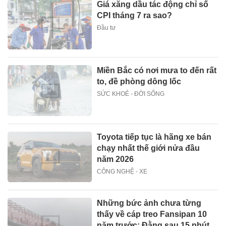
Giá xăng dầu tác động chỉ số
CPI tháng 7 ra sao?
Đầu tư
Miền Bắc có nơi mưa to đến rất
to, đề phòng dông lốc
SỨC KHOẺ - ĐỜI SỐNG
Toyota tiếp tục là hãng xe bán
chạy nhất thế giới nửa đầu
năm 2026
CÔNG NGHỆ - XE
Những bức ảnh chưa từng
thấy về cáp treo Fansipan 10
năm trước: Đằng sau 15 phút