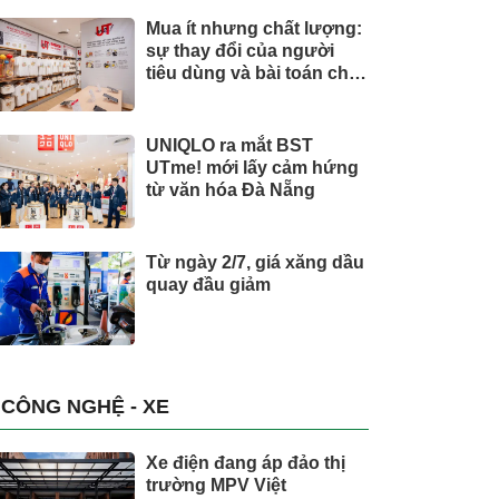
Mua ít nhưng chất lượng:
sự thay đổi của người
tiêu dùng và bài toán cho
thương hiệu quốc tế
UNIQLO ra mắt BST
UTme! mới lấy cảm hứng
từ văn hóa Đà Nẵng
Từ ngày 2/7, giá xăng dầu
quay đầu giảm
CÔNG NGHỆ - XE
Xe điện đang áp đảo thị
trường MPV Việt