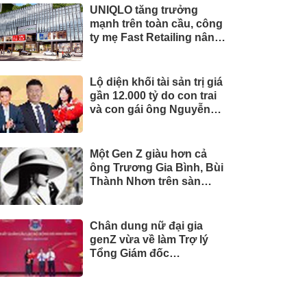
UNIQLO tăng trưởng
mạnh trên toàn cầu, công
ty mẹ Fast Retailing nâng
mục tiêu doanh thu và lợi
nhuận năm 2026
Lộ diện khối tài sản trị giá
gần 12.000 tỷ do con trai
và con gái ông Nguyễn
Đức Thụy nắm giữ tại một
công ty sắp lên sàn
Một Gen Z giàu hơn cả
ông Trương Gia Bình, Bùi
Thành Nhơn trên sàn
chứng khoán
Chân dung nữ đại gia
genZ vừa về làm Trợ lý
Tổng Giám đốc
Sacombank: 21 tuổi làm
Tổng Giám đốc doanh
nghiệp hàng không vũ