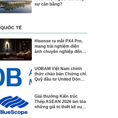
sự cân bằng?
QUỐC TẾ
Hisense ra mắt PX4 Pro,
mang trải nghiệm điện
ảnh chuyên nghiệp đến
không gian gia đình
UOBAM Việt Nam chính
thức chào bán Chứng chỉ
Quỹ đầu tư United Dòng
Tiền Linh Hoạt (UMMF)
Giải thưởng Kiến trúc
Thép ASEAN 2026 lan tỏa
những giá trị thiết kế xuất
sắc qua hợp tác khu vực