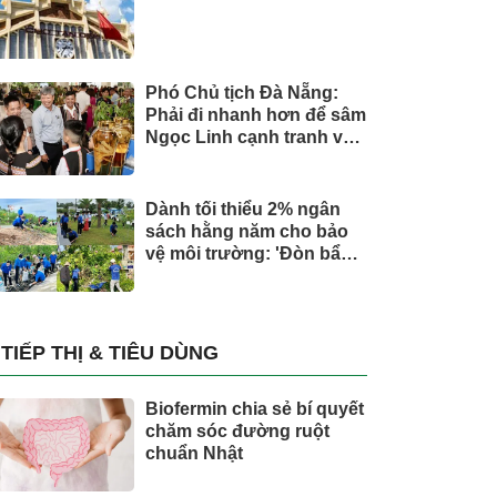
Phó Chủ tịch Đà Nẵng:
Phải đi nhanh hơn để sâm
Ngọc Linh cạnh tranh với
thế giới
Dành tối thiểu 2% ngân
sách hằng năm cho bảo
vệ môi trường: 'Đòn bẩy'
tài chính công và bước
ngoặt quản trị hiện đại
TIẾP THỊ & TIÊU DÙNG
Biofermin chia sẻ bí quyết
chăm sóc đường ruột
chuẩn Nhật