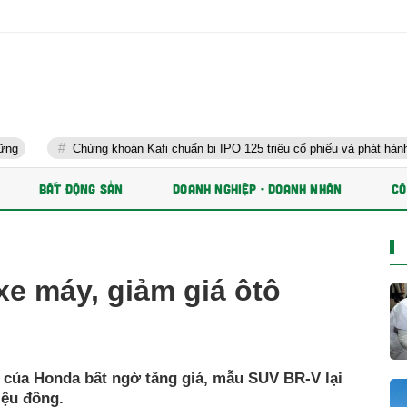
ứng khoán Kafi chuẩn bị IPO 125 triệu cổ phiếu và phát hành ESOP
BẤT ĐỘNG SẢN
DOANH NGHIỆP - DOANH NHÂN
CÔ
xe máy, giảm giá ôtô
 của Honda bất ngờ tăng giá, mẫu SUV BR-V lại
iệu đồng.