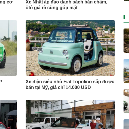
ộng cơ
Xe Nhật áp đảo danh sách bán chậm,
ôtô giá rẻ cũng góp mặt
?
Xe điện siêu nhỏ Fiat Topolino sắp được
bán tại Mỹ, giá chỉ 14.000 USD