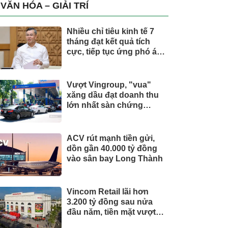
trụ, nắm giữ khối tài sản
VĂN HÓA – GIẢI TRÍ
hàng nghìn tỷ
Nhiều chỉ tiêu kinh tế 7
tháng đạt kết quả tích
cực, tiếp tục ứng phó áp
lực lạm phát
Vượt Vingroup, "vua"
xăng dầu đạt doanh thu
lớn nhất sàn chứng
khoán
ACV rút mạnh tiền gửi,
dồn gần 40.000 tỷ đồng
vào sân bay Long Thành
Vincom Retail lãi hơn
3.200 tỷ đồng sau nửa
đầu năm, tiền mặt vượt
5.700 tỷ đồng