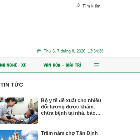
Tìm kiếm
Thứ 6, 7 tháng 8, 2026, 13:34:40
Xe điện đang áp đảo thị trường MPV Việt
Nhiều chỉ tiêu kinh tế 
NG NGHỆ - XE
VĂN HÓA – GIẢI TRÍ
TIN TỨC
Bộ y tế đề xuất cho nhiều
đối tượng được khám,
chữa bệnh tại nhà, bảo
hiểm y tế chi trả
Trăm năm chợ Tân Định