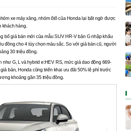
ở nhóm xe máy xăng, nhóm ôtô của Honda lại bất ngờ được
o khách hàng.
ông bố giá bán mới của mẫu SUV HR-V bản G nhập khẩu
iệu đồng cho 4 tùy chọn màu sắc. So với giá bán cũ, người
ảng 30 triệu đồng.
n như G, L và hybrid e:HEV RS, mức giá dao động 669-
 giá bán, Honda cũng triển khai ưu đãi 50% lệ phí trước
ương khoảng gần 35 triệu đồng.