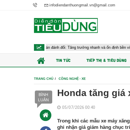
infodiendanthuongmail.vn@gmail.com
trước bài toán đánh đổi: Tăng trưởng nhanh và ổn định bền vững
Ch
TIN TỨC
TIẾP THỊ & TIÊU DÙNG
TRANG CHỦ
CÔNG NGHỆ - XE
Honda tăng giá 
BÌNH
LUẬN
05/07/2026 00:40
Trong khi các mẫu xe máy xăng
ghi nhận giá giảm hàng chục tr