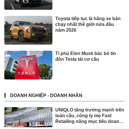
Toyota tiếp tục là hãng xe bán
chạy nhất thế giới nửa đầu
năm 2026
Tỉ phú Elon Musk bác bỏ tin
đồn Tesla tái cơ cấu
DOANH NGHIỆP - DOANH NHÂN
UNIQLO tăng trưởng mạnh trên
toàn cầu, công ty mẹ Fast
Retailing nâng mục tiêu doanh
thu và lợi nhuận năm 2026