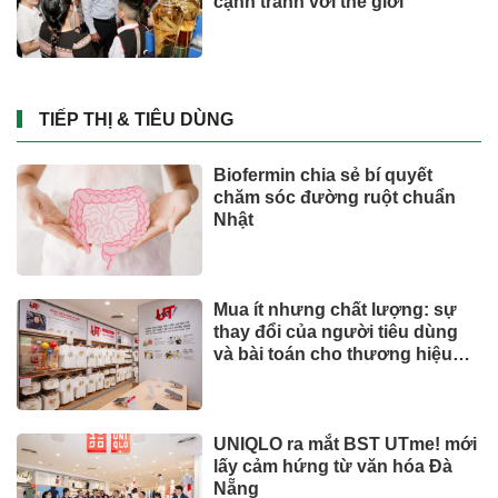
cạnh tranh với thế giới
TIẾP THỊ & TIÊU DÙNG
Biofermin chia sẻ bí quyết
chăm sóc đường ruột chuẩn
Nhật
Mua ít nhưng chất lượng: sự
thay đổi của người tiêu dùng
và bài toán cho thương hiệu
quốc tế
UNIQLO ra mắt BST UTme! mới
lấy cảm hứng từ văn hóa Đà
Nẵng