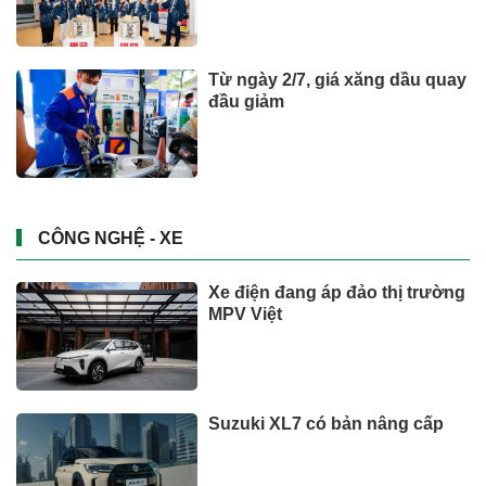
Từ ngày 2/7, giá xăng dầu quay
đầu giảm
CÔNG NGHỆ - XE
Xe điện đang áp đảo thị trường
MPV Việt
Suzuki XL7 có bản nâng cấp