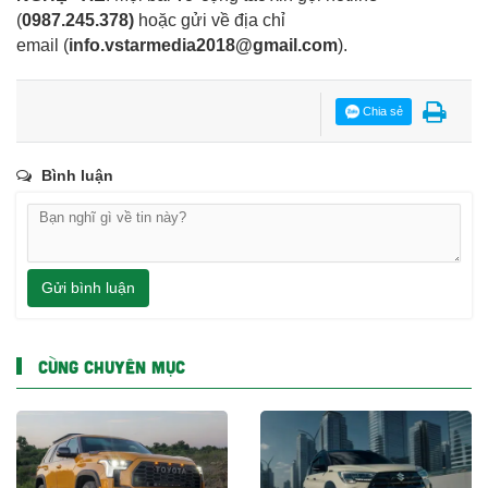
(
0987.245.378
)
hoặc gửi về địa chỉ
email
(
info.vstarmedia2018@gmail.com
).
Chia sẻ
Bình luận
Gửi bình luận
CÙNG CHUYÊN MỤC