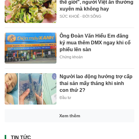
thế giới", người Việt ăn thường
xuyên mà không hay
SỨC KHOẺ - ĐỜI SỐNG
Ông Đoàn Văn Hiểu Em đăng
ký mua thêm DMX ngay khi cổ
phiếu lên sàn
Chứng khoán
Người lao động hưởng trợ cấp
thai sản mấy tháng khi sinh
con thứ 2?
Đầu tư
Xem thêm
TIN TỨC