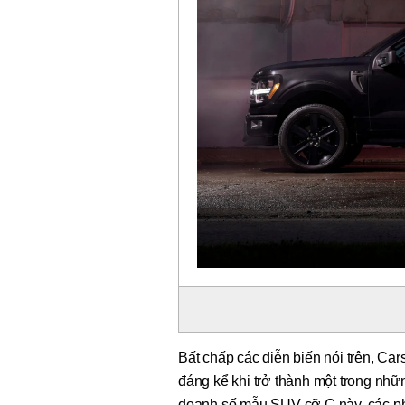
Bất chấp các diễn biến nói trên, C
đáng kể khi trở thành một trong nh
doanh số mẫu SUV cỡ C này, các ph