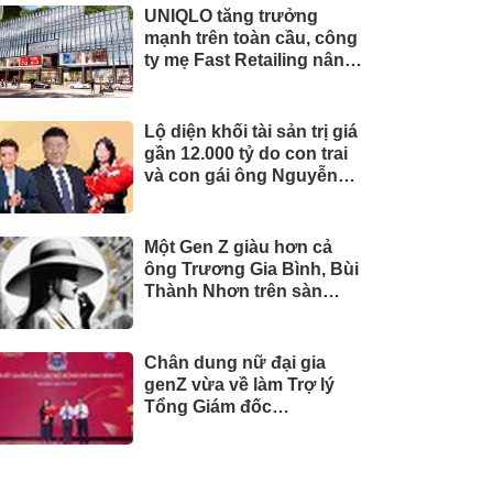
UNIQLO tăng trưởng
mạnh trên toàn cầu, công
ty mẹ Fast Retailing nâng
mục tiêu doanh thu và lợi
nhuận năm 2026
Lộ diện khối tài sản trị giá
gần 12.000 tỷ do con trai
và con gái ông Nguyễn
Đức Thụy nắm giữ tại một
công ty sắp lên sàn
Một Gen Z giàu hơn cả
ông Trương Gia Bình, Bùi
Thành Nhơn trên sàn
chứng khoán
Chân dung nữ đại gia
genZ vừa về làm Trợ lý
Tổng Giám đốc
Sacombank: 21 tuổi làm
Tổng Giám đốc doanh
nghiệp hàng không vũ