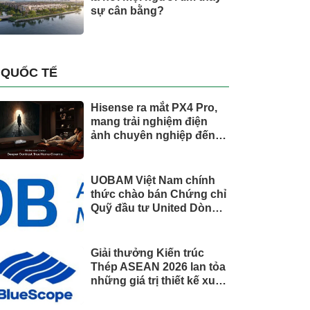
sự cân bằng?
QUỐC TẾ
Hisense ra mắt PX4 Pro,
mang trải nghiệm điện
ảnh chuyên nghiệp đến
không gian gia đình
UOBAM Việt Nam chính
thức chào bán Chứng chỉ
Quỹ đầu tư United Dòng
Tiền Linh Hoạt (UMMF)
Giải thưởng Kiến trúc
Thép ASEAN 2026 lan tỏa
những giá trị thiết kế xuất
sắc qua hợp tác khu vực