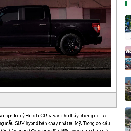
arscoops lưu ý Honda CR-V vẫn cho thấy những nỗ lực
ững mẫu SUV hybrid bán chạy nhất tại Mỹ. Trong cơ cấu
iên bản hybrid đóng góp đến 56% lượng bán hàng từ