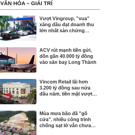
trụ, nắm giữ khối tài sản
VĂN HÓA – GIẢI TRÍ
hàng nghìn tỷ
Vượt Vingroup, "vua"
xăng dầu đạt doanh thu
lớn nhất sàn chứng
khoán
ACV rút mạnh tiền gửi,
dồn gần 40.000 tỷ đồng
vào sân bay Long Thành
Vincom Retail lãi hơn
3.200 tỷ đồng sau nửa
đầu năm, tiền mặt vượt
5.700 tỷ đồng
Mùa mưa bão đã "gõ
cửa", nhiều công trình
chống sạt lở vẫn chưa
hoàn thành