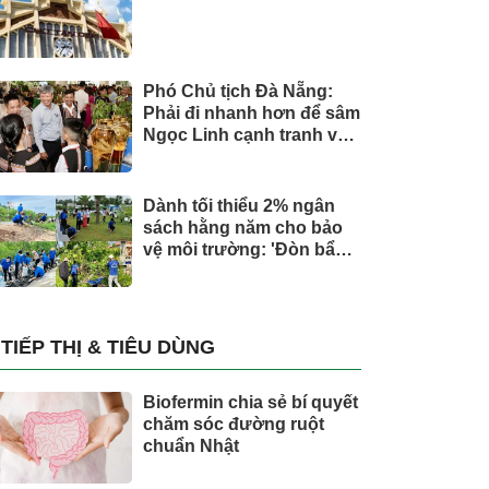
Phó Chủ tịch Đà Nẵng:
Phải đi nhanh hơn để sâm
Ngọc Linh cạnh tranh với
thế giới
Dành tối thiểu 2% ngân
sách hằng năm cho bảo
vệ môi trường: 'Đòn bẩy'
tài chính công và bước
ngoặt quản trị hiện đại
TIẾP THỊ & TIÊU DÙNG
Biofermin chia sẻ bí quyết
chăm sóc đường ruột
chuẩn Nhật