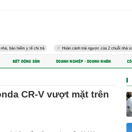
 tế chi trả
Hoàn cảnh trái ngược của 2 chuỗi nhà sách lớn nhất V
BẤT ĐỘNG SẢN
DOANH NGHIỆP - DOANH NHÂN
CÔ
onda CR-V vượt mặt trên