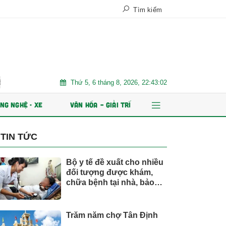
Tìm kiếm
Thứ 5, 6 tháng 8, 2026, 22:43:03
iệt Nam
Trăm năm chợ Tân Định
AI và dữ liệu định hình 
NG NGHỆ - XE
VĂN HÓA – GIẢI TRÍ
TIN TỨC
Bộ y tế đề xuất cho nhiều
đối tượng được khám,
chữa bệnh tại nhà, bảo
hiểm y tế chi trả
Trăm năm chợ Tân Định