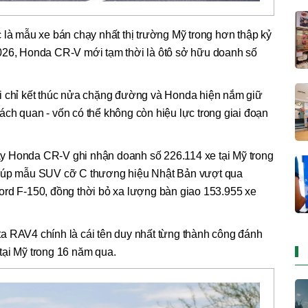
 là mẫu xe bán chạy nhất thị trường Mỹ trong hơn thập kỷ
026, Honda CR-V mới tạm thời là ôtô sở hữu doanh số
i chỉ kết thúc nửa chặng đường và Honda hiện nắm giữ
ch quan - vốn có thể không còn hiệu lực trong giai đoạn
y Honda CR-V ghi nhận doanh số 226.114 xe tại Mỹ trong
giúp mẫu SUV cỡ C thương hiệu Nhật Bản vượt qua
ord F-150, đồng thời bỏ xa lượng bàn giao 153.955 xe
a RAV4 chính là cái tên duy nhất từng thành công đánh
tại Mỹ trong 16 năm qua.