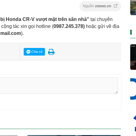
Nguồn
znews.vn
 bị Honda CR-V vượt mặt trên sân nhà"
tại chuyên
 cộng tác xin gọi hotline (
0987.245.378
)
hoặc gửi về địa
gmail.com
).
Chia sẻ