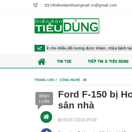
infodiendanthuongmail.vn@gmail.com
ộ y tế đề xuất cho nhiều đối tượng được khám, chữa bệnh tại nhà, bảo hiểm y
TIN TỨC
TIẾP THỊ & TIÊU DÙNG
TRANG CHỦ
CÔNG NGHỆ - XE
Ford F-150 bị H
BÌNH
LUẬN
sân nhà
05/07/2026 09:00