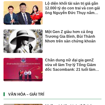
Lộ diện khối tài sản trị giá gần
12.000 tỷ do con trai và con gái
ông Nguyễn Đức Thụy nắm
giữ tại một công ty sắp lên sàn
Một Gen Z giàu hơn cả ông
Trương Gia Bình, Bùi Thành
Nhơn trên sàn chứng khoán
Chân dung nữ đại gia genZ
vừa về làm Trợ lý Tổng Giám
đốc Sacombank: 21 tuổi làm
Tổng Giám đốc doanh nghiệp
hàng không vũ trụ, nắm giữ
khối tài sản hàng nghìn tỷ
VĂN HÓA – GIẢI TRÍ