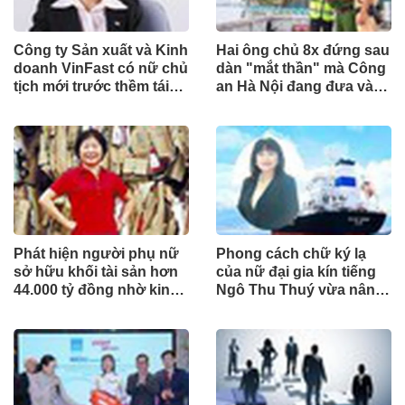
Công ty Sản xuất và Kinh
Hai ông chủ 8x đứng sau
doanh VinFast có nữ chủ
dàn "mắt thần" mà Công
tịch mới trước thềm tái
an Hà Nội đang đưa vào
cấu trúc
phục vụ tuần tra
Phát hiện người phụ nữ
Phong cách chữ ký lạ
sở hữu khối tài sản hơn
của nữ đại gia kín tiếng
44.000 tỷ đồng nhờ kinh
Ngô Thu Thuý vừa nâng
doanh giấy phế liệu
sở hữu tại ACB