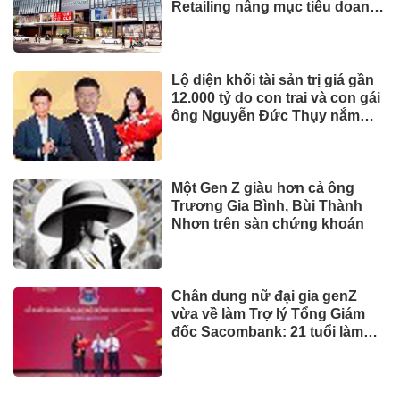
Phó Chủ tịch Đà Nẵng: Phải đi
nhanh hơn để sâm Ngọc Linh
cạnh tranh với thế giới
TIẾP THỊ & TIÊU DÙNG
Biofermin chia sẻ bí quyết
chăm sóc đường ruột chuẩn
Nhật
Mua ít nhưng chất lượng: sự
thay đổi của người tiêu dùng
và bài toán cho thương hiệu
quốc tế
UNIQLO ra mắt BST UTme! mới