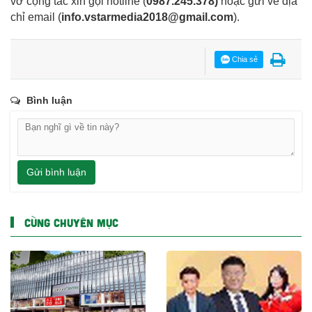
vở cộng tác xin gọi hotline (
0987.245.378
)
hoặc gửi về địa
chỉ email
(
info.vstarmedia2018@gmail.com
).
Chia sẻ
Bình luận
Gửi bình luận
CÙNG CHUYÊN MỤC