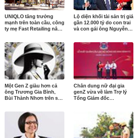
UNIQLO tăng trưởng
Lộ diện khối tài sản trị giá
mạnh trên toàn cầu, công
gần 12.000 tỷ do con trai
ty mẹ Fast Retailing nâng
và con gái ông Nguyễn
mục tiêu doanh thu và lợi
Đức Thụy nắm giữ tại
nhuận năm 2026
một công ty sắp lên sàn
Một Gen Z giàu hơn cả
Chân dung nữ đại gia
ông Trương Gia Bình,
genZ vừa về làm Trợ lý
Bùi Thành Nhơn trên sàn
Tổng Giám đốc
chứng khoán
Sacombank: 21 tuổi làm
Tổng Giám đốc doanh
nghiệp hàng không vũ
trụ, nắm giữ khối tài sản
hàng nghìn tỷ