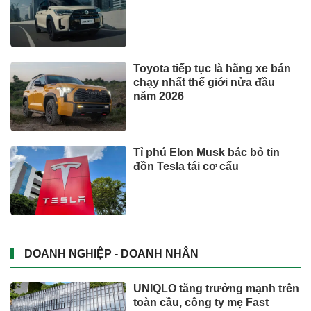
TIN TỨC
Khởi công AEON Phủ Lý:
Hướng đến thúc đẩy hạ tầng
thương mại Ninh Bình
Bộ y tế đề xuất cho nhiều đối
tượng được khám, chữa bệnh
tại nhà, bảo hiểm y tế chi trả
Trăm năm chợ Tân Định