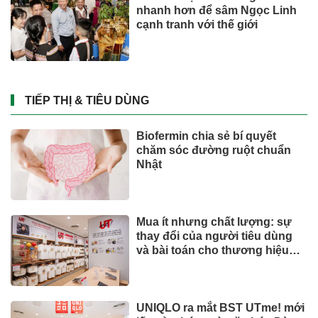
Những bức ảnh chưa từng
thấy về cáp treo Fansipan 10
năm trước: Đằng sau 15 phút
lên nóc nhà Đông Dương
Đầu tư
Việt Nam có 600 GW tiềm năng
điện gió ngoài khơi, vì sao
hydrogen xanh vẫn chưa cất
cánh?
Đầu tư
Chủ khu resort trăm triệu đồng/
đêm Six Senses Ninh Van Bay
lãi lớn
BẤT ĐỘNG SẢN