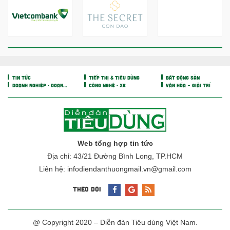
Vincom Retail lãi hơn 3.200 tỷ
đồng sau nửa đầu năm, tiền
mặt vượt 5.700 tỷ đồng
BẤT ĐỘNG SẢN
Chủ khu resort trăm triệu đồng/
đêm Six Senses Ninh Van Bay
lãi lớn
Sunshine Group làm đại đô thị
250 ha, vốn 2 tỷ USD ở Hà Nội
Căn hộ 2 phòng ngủ được ưu