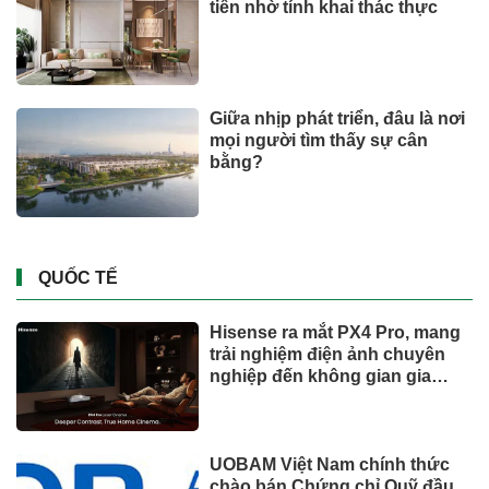
Retailing nâng mục tiêu doanh
thu và lợi nhuận năm 2026
Lộ diện khối tài sản trị giá gần
12.000 tỷ do con trai và con gái
ông Nguyễn Đức Thụy nắm
giữ tại một công ty sắp lên sàn
Một Gen Z giàu hơn cả ông
Trương Gia Bình, Bùi Thành
Nhơn trên sàn chứng khoán
Chân dung nữ đại gia genZ
vừa về làm Trợ lý Tổng Giám
đốc Sacombank: 21 tuổi làm
Tổng Giám đốc doanh nghiệp
hàng không vũ trụ, nắm giữ
khối tài sản hàng nghìn tỷ