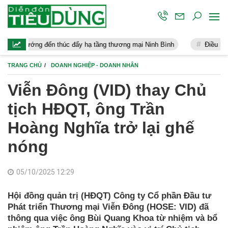
 thúc đẩy hạ tầng thương mại Ninh Bình
Điều hành kinh tế vĩ mô 
TRANG CHỦ
DOANH NGHIỆP - DOANH NHÂN
Viễn Đông (VID) thay Chủ
tịch HĐQT, ông Trần
Hoàng Nghĩa trở lại ghế
nóng
05/10/2025 12:29
Hội đồng quản trị (HĐQT) Công ty Cổ phần Đầu tư
Phát triển Thương mại Viễn Đông (HOSE: VID) đã
thông qua việc ông Bùi Quang Khoa từ nhiệm và bổ