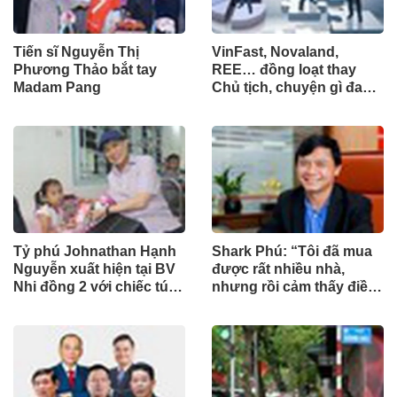
Tiến sĩ Nguyễn Thị
VinFast, Novaland,
Phương Thảo bắt tay
REE… đồng loạt thay
Madam Pang
Chủ tịch, chuyện gì đang
xảy ra?
Tỷ phú Johnathan Hạnh
Shark Phú: “Tôi đã mua
Nguyễn xuất hiện tại BV
được rất nhiều nhà,
Nhi đồng 2 với chiếc túi
nhưng rồi cảm thấy điều
"Very Special" vào ngày
đó vô nghĩa”
đặc biệt