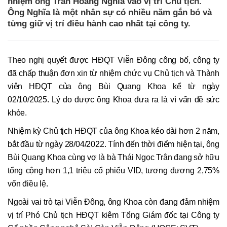
nhiệm ông Trần Hoàng Nghĩa vào vị trí Chủ tịch.
Ông Nghĩa là một nhân sự có nhiều năm gắn bó và
từng giữ vị trí điều hành cao nhất tại công ty.
Theo nghị quyết được HĐQT Viễn Đông công bố, công ty
đã chấp thuận đơn xin từ nhiệm chức vụ Chủ tịch và Thành
viên HĐQT của ông Bùi Quang Khoa kể từ ngày
02/10/2025. Lý do được ông Khoa đưa ra là vì vấn đề sức
khỏe.
Nhiệm kỳ Chủ tịch HĐQT của ông Khoa kéo dài hơn 2 năm,
bắt đầu từ ngày 28/04/2022. Tính đến thời điểm hiện tại, ông
Bùi Quang Khoa cùng vợ là bà Thái Ngọc Trân đang sở hữu
tổng cộng hơn 1,1 triệu cổ phiếu VID, tương đương 2,75%
vốn điều lệ.
Ngoài vai trò tại Viễn Đông, ông Khoa còn đang đảm nhiệm
vị trí Phó Chủ tịch HĐQT kiêm Tổng Giám đốc tại Công ty