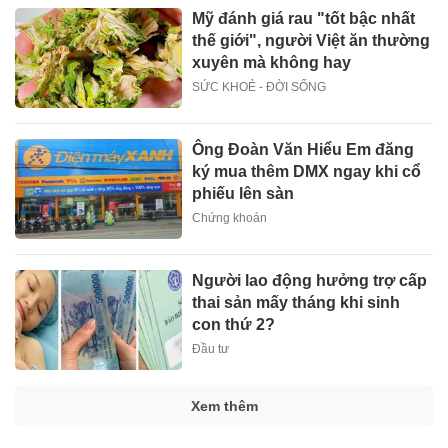
Mỹ đánh giá rau "tốt bậc nhất
thế giới", người Việt ăn thường
xuyên mà không hay
SỨC KHOẺ - ĐỜI SỐNG
Ông Đoàn Văn Hiểu Em đăng
ký mua thêm DMX ngay khi cổ
phiếu lên sàn
Chứng khoán
Người lao động hưởng trợ cấp
thai sản mấy tháng khi sinh
con thứ 2?
Đầu tư
Suzuki XL7 có bản nâng cấp
CÔNG NGHỆ - XE