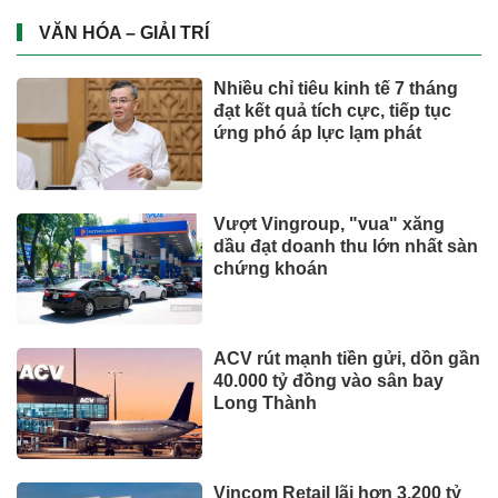
lấy cảm hứng từ văn hóa Đà
Nẵng
Từ ngày 2/7, giá xăng dầu quay
đầu giảm
CÔNG NGHỆ - XE
Xe điện đang áp đảo thị trường
MPV Việt
Suzuki XL7 có bản nâng cấp