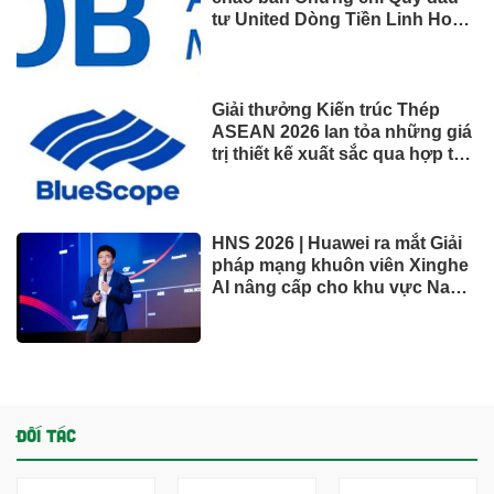
VĂN HÓA – GIẢI TRÍ
Nhiều chỉ tiêu kinh tế 7 tháng
đạt kết quả tích cực, tiếp tục
ứng phó áp lực lạm phát
Vượt Vingroup, "vua" xăng
dầu đạt doanh thu lớn nhất sàn
chứng khoán
ACV rút mạnh tiền gửi, dồn gần
40.000 tỷ đồng vào sân bay
Long Thành