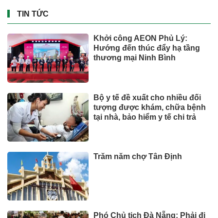
Giá xăng dầu tác động chỉ số
CPI tháng 7 ra sao?
Đầu tư
Miền Bắc có nơi mưa to đến rất
to, đề phòng dông lốc
SỨC KHOẺ - ĐỜI SỐNG
Toyota tiếp tục là hãng xe bán
chạy nhất thế giới nửa đầu
năm 2026
CÔNG NGHỆ - XE