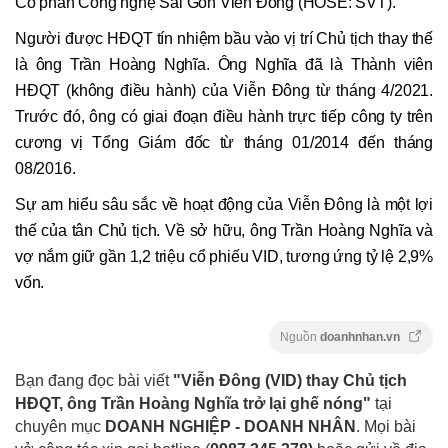
Cổ phần Công nghệ Sài Gòn Viễn Đông (HOSE: SVT).
Người được HĐQT tín nhiệm bầu vào vị trí Chủ tịch thay thế
là ông Trần Hoàng Nghĩa. Ông Nghĩa đã là Thành viên
HĐQT (không điều hành) của Viễn Đông từ tháng 4/2021.
Trước đó, ông có giai đoạn điều hành trực tiếp công ty trên
cương vị Tổng Giám đốc từ tháng 01/2014 đến tháng
08/2016.
Sự am hiểu sâu sắc về hoạt động của Viễn Đông là một lợi
thế của tân Chủ tịch. Về sở hữu, ông Trần Hoàng Nghĩa và
vợ nắm giữ gần 1,2 triệu cổ phiếu VID, tương ứng tỷ lệ 2,9%
vốn.
Nguồn
doanhnhan.vn
Bạn đang đọc bài viết
"Viễn Đông (VID) thay Chủ tịch
HĐQT, ông Trần Hoàng Nghĩa trở lại ghế nóng"
tại
chuyên mục
DOANH NGHIỆP - DOANH NHÂN
. Mọi bài