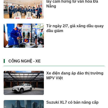
Hơn 19.000 lượt người dâng
hương tại Nghĩa trang Liệt sĩ
Quốc gia Vị Xuyên trong tháng
7
SỨC KHOẺ - ĐỜI SỐNG
Giá vàng hôm nay (3/8): Diễn
biến bất thường
Tài chính - Ngân hàng
Phát hiện 5 cá thể rùa hộp lưng
đen quý hiếm đi lạc
SỨC KHOẺ - ĐỜI SỐNG
Xem thêm