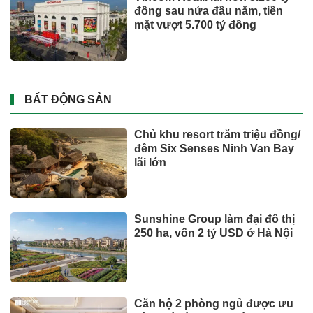
Toyota tiếp tục là hãng xe bán
chạy nhất thế giới nửa đầu
năm 2026
Tỉ phú Elon Musk bác bỏ tin
đồn Tesla tái cơ cấu
DOANH NGHIỆP - DOANH NHÂN
UNIQLO tăng trưởng mạnh trên
toàn cầu, công ty mẹ Fast