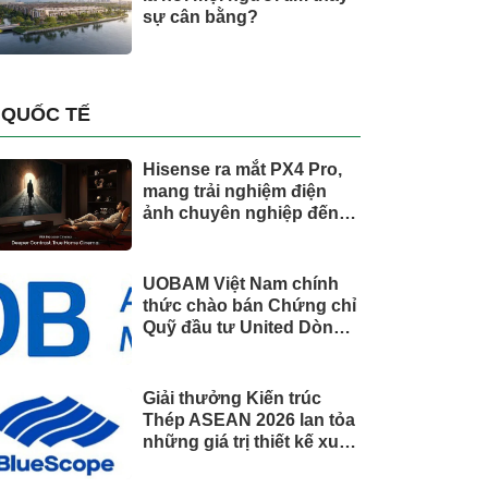
sự cân bằng?
QUỐC TẾ
Hisense ra mắt PX4 Pro,
mang trải nghiệm điện
ảnh chuyên nghiệp đến
không gian gia đình
UOBAM Việt Nam chính
thức chào bán Chứng chỉ
Quỹ đầu tư United Dòng
Tiền Linh Hoạt (UMMF)
Giải thưởng Kiến trúc
Thép ASEAN 2026 lan tỏa
những giá trị thiết kế xuất
sắc qua hợp tác khu vực