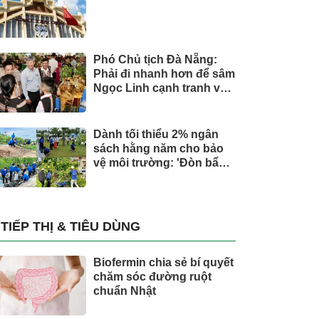
Phó Chủ tịch Đà Nẵng:
Phải đi nhanh hơn để sâm
Ngọc Linh cạnh tranh với
thế giới
Dành tối thiểu 2% ngân
sách hằng năm cho bảo
vệ môi trường: 'Đòn bẩy'
tài chính công và bước
ngoặt quản trị hiện đại
TIẾP THỊ & TIÊU DÙNG
Biofermin chia sẻ bí quyết
chăm sóc đường ruột
chuẩn Nhật