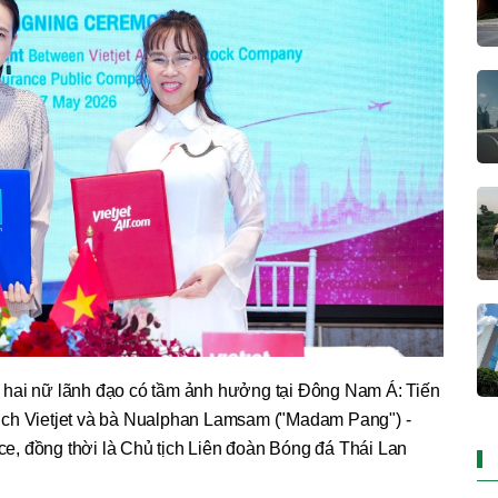
 hai nữ lãnh đạo có tầm ảnh hưởng tại Đông Nam Á: Tiến
ịch Vietjet và bà Nualphan Lamsam ("Madam Pang") -
, đồng thời là Chủ tịch Liên đoàn Bóng đá Thái Lan