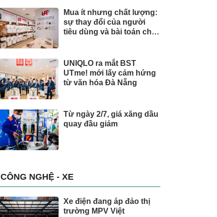
Mua ít nhưng chất lượng:
sự thay đổi của người
tiêu dùng và bài toán cho
thương hiệu quốc tế
UNIQLO ra mắt BST
UTme! mới lấy cảm hứng
từ văn hóa Đà Nẵng
Từ ngày 2/7, giá xăng dầu
quay đầu giảm
CÔNG NGHỆ - XE
Xe điện đang áp đảo thị
trường MPV Việt