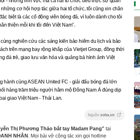
 hội - những lĩnh vực mà cả hai tổ chức đều thực sự quan
những cơ hội hợp tác giữa hai tổ chức, tôi cũng xin chân
c biệt là các cổ động viên bóng đá, vì luôn dành cho tôi
ân thiện mỗi khi tôi đến Việt Nam".
 cùng nghiên cứu các sáng kiến bảo hiểm du lịch và bảo
ách trên mạng bay rộng khắp của Vietjet Group, đồng thời
ng đá trẻ, giao lưu văn hóa và quảng bá hình ảnh Việt
đồng hành cùng ASEAN United FC - giải đấu bóng đá lớn
 nối hàng trăm triệu người hâm mộ Đông Nam Á đúng dịp
oại giao Việt Nam - Thái Lan.
Nguồn
soha.vn
uyễn Thị Phương Thảo bắt tay Madam Pang"
tại
OANH NHÂN
. Mọi bài vở cộng tác xin gọi hotline