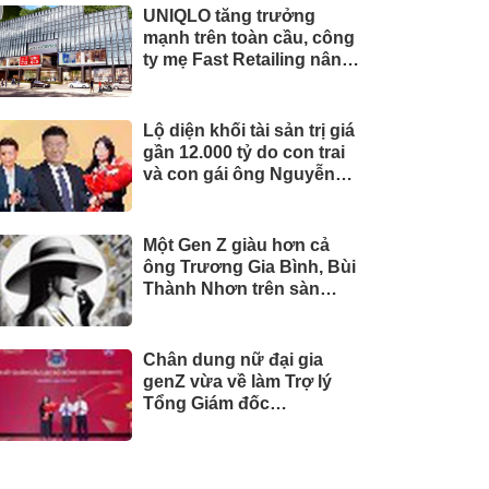
UNIQLO tăng trưởng
mạnh trên toàn cầu, công
ty mẹ Fast Retailing nâng
mục tiêu doanh thu và lợi
nhuận năm 2026
Lộ diện khối tài sản trị giá
gần 12.000 tỷ do con trai
và con gái ông Nguyễn
Đức Thụy nắm giữ tại một
công ty sắp lên sàn
Một Gen Z giàu hơn cả
ông Trương Gia Bình, Bùi
Thành Nhơn trên sàn
chứng khoán
Chân dung nữ đại gia
genZ vừa về làm Trợ lý
Tổng Giám đốc
Sacombank: 21 tuổi làm
Tổng Giám đốc doanh
nghiệp hàng không vũ