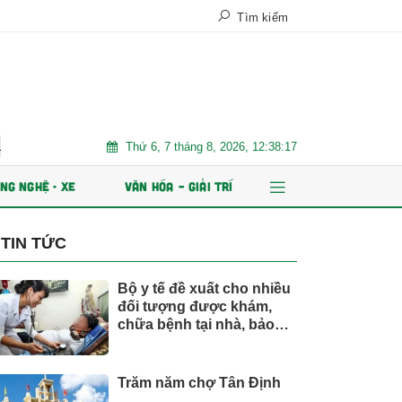
Tìm kiếm
Thứ 6, 7 tháng 8, 2026, 12:38:19
ESOP
Xe điện đang áp đảo thị trường MPV Việt
Nhiều chỉ t
NG NGHỆ - XE
VĂN HÓA – GIẢI TRÍ
TIN TỨC
Bộ y tế đề xuất cho nhiều
đối tượng được khám,
chữa bệnh tại nhà, bảo
hiểm y tế chi trả
Trăm năm chợ Tân Định