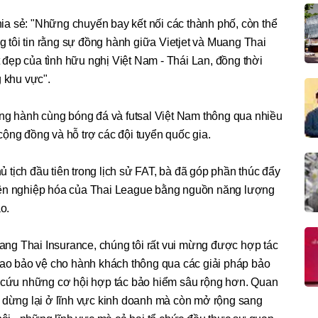
a sẻ: "Những chuyến bay kết nối các thành phố, còn thể
ng tôi tin rằng sự đồng hành giữa Vietjet và Muang Thai
ốt đẹp của tình hữu nghị Việt Nam - Thái Lan, đồng thời
g khu vực".
ồng hành cùng bóng đá và futsal Việt Nam thông qua nhiều
o cộng đồng và hỗ trợ các đội tuyển quốc gia.
tịch đầu tiên trong lịch sử FAT, bà đã góp phần thúc đẩy
yên nghiệp hóa của Thai League bằng nguồn năng lượng
o.
ng Thai Insurance, chúng tôi rất vui mừng được hợp tác
 cao bảo vệ cho hành khách thông qua các giải pháp bảo
n cứu những cơ hội hợp tác bảo hiểm sâu rộng hơn. Quan
ỉ dừng lại ở lĩnh vực kinh doanh mà còn mở rộng sang