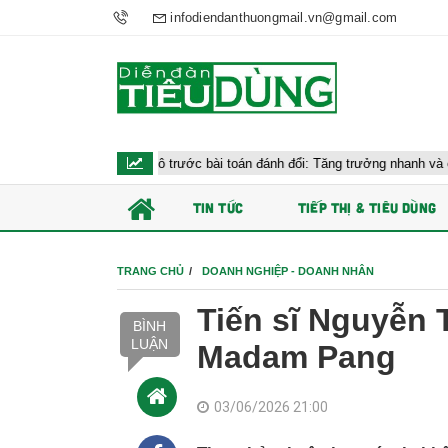
infodiendanthuongmail.vn@gmail.com
nh tế vĩ mô trước bài toán đánh đổi: Tăng trưởng nhanh và ổn định bền vững
TIN TỨC
TIẾP THỊ & TIÊU DÙNG
TRANG CHỦ
DOANH NGHIỆP - DOANH NHÂN
Tiến sĩ Nguyễn 
BÌNH
LUẬN
Madam Pang
03/06/2026 21:00