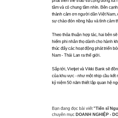
phát triển thể thao và cộng đồng xã
tâm và có chung tầm nhìn. Bên cạnh 
thành cảm ơn người dân Việt Nam, đặ
sự chào đón nồng hậu và tình cảm th
Theo thỏa thuận hợp tác, hai bên sẽ
hiểm phi nhân thọ dành cho hành kh
thúc đẩy các hoạt động phát triển bó
Nam - Thái Lan ra thế giới.
Sắp tới, Vietjet và Vikki Bank sẽ 
của khu vực - như một nhịp cầu kết
kỷ niệm 50 năm thiết lập quan hệ ng
Bạn đang đọc bài viết
"Tiến sĩ Ng
chuyên mục
DOANH NGHIỆP - D