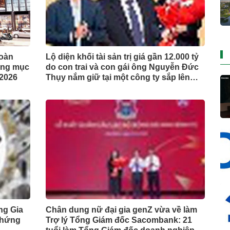
toàn
Lộ diện khối tài sản trị giá gần 12.000 tỷ
nâng mục
do con trai và con gái ông Nguyễn Đức
 2026
Thụy nắm giữ tại một công ty sắp lên
sàn
ng Gia
Chân dung nữ đại gia genZ vừa về làm
chứng
Trợ lý Tổng Giám đốc Sacombank: 21