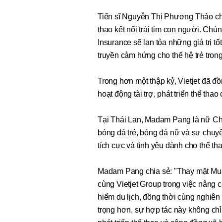
Tiến sĩ Nguyễn Thị Phương Thảo chi
thao kết nối trái tim con người. Chú
Insurance sẽ lan tỏa những giá trị t
truyền cảm hứng cho thế hệ trẻ tron
Trong hơn một thập kỷ, Vietjet đã đ
hoạt động tài trợ, phát triển thể tha
Tại Thái Lan, Madam Pang là nữ Chủ 
bóng đá trẻ, bóng đá nữ và sự chu
tích cực và tình yêu dành cho thể tha
Madam Pang chia sẻ: "Thay mặt Mua
cùng Vietjet Group trong việc nâng
hiểm du lịch, đồng thời cùng nghiê
trọng hơn, sự hợp tác này không ch