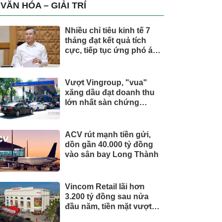
trụ, nắm giữ khối tài sản
VĂN HÓA – GIẢI TRÍ
hàng nghìn tỷ
Nhiều chỉ tiêu kinh tế 7
tháng đạt kết quả tích
cực, tiếp tục ứng phó áp
lực lạm phát
Vượt Vingroup, "vua"
xăng dầu đạt doanh thu
lớn nhất sàn chứng
khoán
ACV rút mạnh tiền gửi,
dồn gần 40.000 tỷ đồng
vào sân bay Long Thành
Vincom Retail lãi hơn
3.200 tỷ đồng sau nửa
đầu năm, tiền mặt vượt
5.700 tỷ đồng