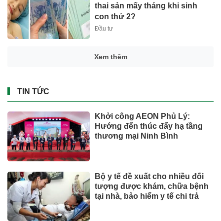
thai sản mấy tháng khi sinh
con thứ 2?
Đầu tư
Suzuki XL7 có bản nâng cấp
CÔNG NGHỆ - XE
Giá xăng dầu tác động chỉ số
CPI tháng 7 ra sao?
Đầu tư
Miền Bắc có nơi mưa to đến rất
to, đề phòng dông lốc
SỨC KHOẺ - ĐỜI SỐNG