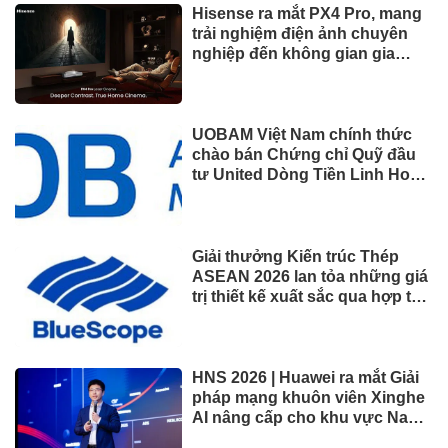
Chân dung nữ đại gia genZ
vừa về làm Trợ lý Tổng Giám
đốc Sacombank: 21 tuổi làm
Tổng Giám đốc doanh nghiệp
hàng không vũ trụ, nắm giữ
khối tài sản hàng nghìn tỷ
VĂN HÓA – GIẢI TRÍ
Nhiều chỉ tiêu kinh tế 7 tháng
đạt kết quả tích cực, tiếp tục
ứng phó áp lực lạm phát
Vượt Vingroup, "vua" xăng
dầu đạt doanh thu lớn nhất sàn
chứng khoán