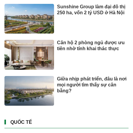
DOANH NGHIỆP - DOANH NHÂN
UNIQLO tăng trưởng mạnh trên
toàn cầu, công ty mẹ Fast
Retailing nâng mục tiêu doanh
thu và lợi nhuận năm 2026
Lộ diện khối tài sản trị giá gần
12.000 tỷ do con trai và con gái
ông Nguyễn Đức Thụy nắm
giữ tại một công ty sắp lên sàn
Một Gen Z giàu hơn cả ông
Trương Gia Bình, Bùi Thành
Nhơn trên sàn chứng khoán