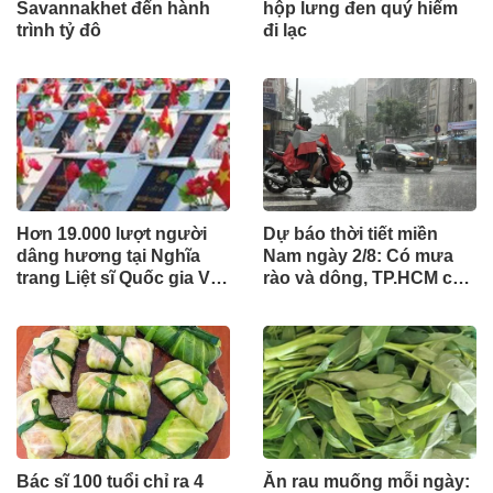
Savannakhet đến hành
hộp lưng đen quý hiếm
trình tỷ đô
đi lạc
Hơn 19.000 lượt người
Dự báo thời tiết miền
dâng hương tại Nghĩa
Nam ngày 2/8: Có mưa
trang Liệt sĩ Quốc gia Vị
rào và dông, TP.HCM cao
Xuyên trong tháng 7
nhất 33°C
Bác sĩ 100 tuổi chỉ ra 4
Ăn rau muống mỗi ngày: