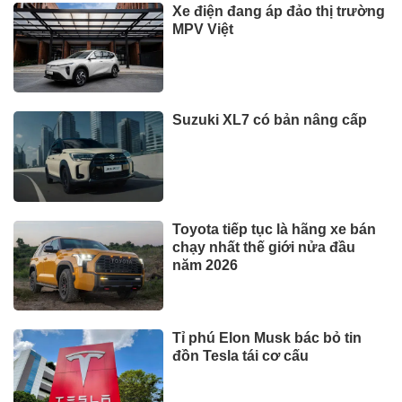
đen quý hiếm đi lạc
SỨC KHOẺ - ĐỜI SỐNG
Xem thêm
TIN TỨC
Khởi công AEON Phủ Lý:
Hướng đến thúc đẩy hạ tầng
thương mại Ninh Bình
Bộ y tế đề xuất cho nhiều đối
tượng được khám, chữa bệnh
tại nhà, bảo hiểm y tế chi trả