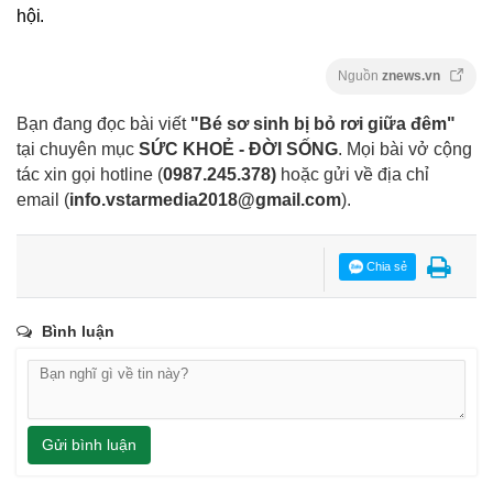
hội.
Nguồn
znews.vn
Bạn đang đọc bài viết
"Bé sơ sinh bị bỏ rơi giữa đêm"
tại chuyên mục
SỨC KHOẺ - ĐỜI SỐNG
. Mọi bài vở cộng
tác xin gọi hotline (
0987.245.378
)
hoặc gửi về địa chỉ
email
(
info.vstarmedia2018@gmail.com
).
Chia sẻ
Bình luận
Gửi bình luận