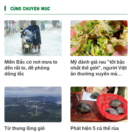
CÙNG CHUYÊN MỤC
Miền Bắc có nơi mưa to
Mỹ đánh giá rau "tốt bậc
đến rất to, đề phòng
nhất thế giới", người Việt
dông lốc
ăn thường xuyên mà
không hay
Từ thung lũng gió
Phát hiện 5 cá thể rùa