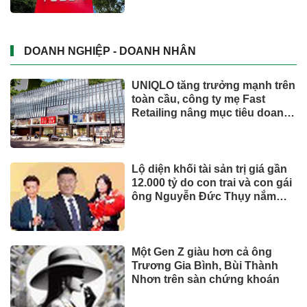
Trăm năm chợ Tân Định
Phó Chủ tịch Đà Nẵng: Phải đi
nhanh hơn để sâm Ngọc Linh
cạnh tranh với thế giới
TIẾP THỊ & TIÊU DÙNG
Biofermin chia sẻ bí quyết
chăm sóc đường ruột chuẩn
Nhật