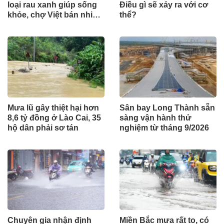
loại rau xanh giúp sống
Điều gì sẽ xảy ra với cơ
khỏe, chợ Việt bán nhiều
thể?
nhưng ít ai để ý
Mưa lũ gây thiệt hại hơn
Sân bay Long Thành sẵn
8,6 tỷ đồng ở Lào Cai, 35
sàng vận hành thử
hộ dân phải sơ tán
nghiệm từ tháng 9/2026
Chuyên gia nhận định
Miền Bắc mưa rất to, có