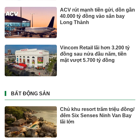
Xe điện đang áp đảo thị trường
MPV Việt
Suzuki XL7 có bản nâng cấp
Toyota tiếp tục là hãng xe bán
chạy nhất thế giới nửa đầu
năm 2026
Tỉ phú Elon Musk bác bỏ tin
đồn Tesla tái cơ cấu