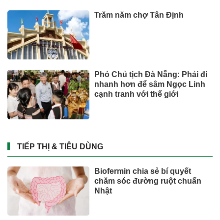
Toyota tiếp tục là hãng xe bán
chạy nhất thế giới nửa đầu
năm 2026
CÔNG NGHỆ - XE
Những bức ảnh chưa từng
thấy về cáp treo Fansipan 10
năm trước: Đằng sau 15 phút
lên nóc nhà Đông Dương
Đầu tư
Việt Nam có 600 GW tiềm năng
điện gió ngoài khơi, vì sao
hydrogen xanh vẫn chưa cất
cánh?
Đầu tư