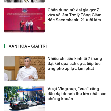
Mua ít nhưng chất lượng: sự
thay đổi của người tiêu dùng
và bài toán cho thương hiệu
quốc tế
UNIQLO ra mắt BST UTme! mới
lấy cảm hứng từ văn hóa Đà
Nẵng
Từ ngày 2/7, giá xăng dầu quay
đầu giảm
CÔNG NGHỆ - XE