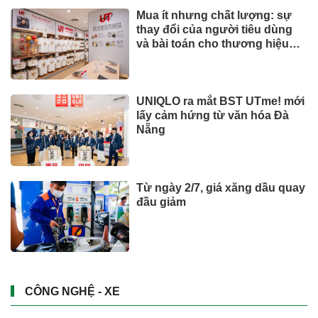
Chủ khu resort trăm triệu đồng/
đêm Six Senses Ninh Van Bay
lãi lớn
BẤT ĐỘNG SẢN
Hơn 19.000 lượt người dâng
hương tại Nghĩa trang Liệt sĩ
Quốc gia Vị Xuyên trong tháng
7
SỨC KHOẺ - ĐỜI SỐNG
Giá vàng hôm nay (3/8): Diễn
biến bất thường
Tài chính - Ngân hàng
Phát hiện 5 cá thể rùa hộp lưng