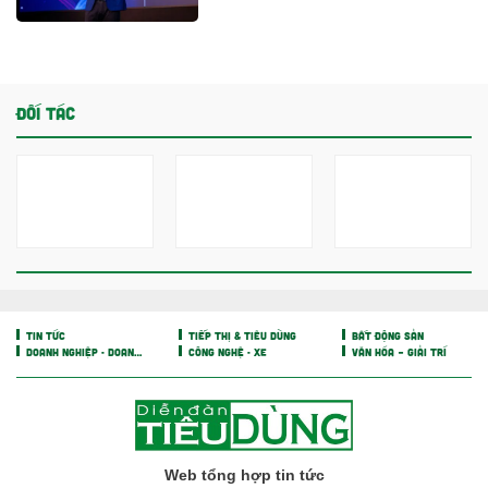
ACV rút mạnh tiền gửi, dồn gần
40.000 tỷ đồng vào sân bay
Long Thành
Vincom Retail lãi hơn 3.200 tỷ
đồng sau nửa đầu năm, tiền
mặt vượt 5.700 tỷ đồng
BẤT ĐỘNG SẢN
Chủ khu resort trăm triệu đồng/
đêm Six Senses Ninh Van Bay
lãi lớn