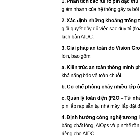
1. Phân tích các rủi ro pin đặc th
giảm nhanh của hệ thống gây ra bởi 
2. Xác định những khoảng trống 
giải quyết đầy đủ việc sạc duy trì (
kịch bản AIDC.
3. Giải pháp an toàn do Vision Gr
lớn, bao gồm:
a. Kiến trúc an toàn thông minh phâ
khả năng bảo vệ toàn chuỗi.
b. Cơ chế phòng cháy nhiều lớp
ở
c. Quản lý toàn diện (F2O – Từ nhà
pin lắp ráp sẵn tại nhà máy, lắp đặt 
4. Định hướng công nghệ tương l
bằng chất lỏng, AIOps và pin thể rắn
riêng cho AIDC.