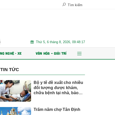
Tìm kiếm
Thứ 5, 6 tháng 8, 2026, 09:48:18
 Việt Nam
Trăm năm chợ Tân Định
AI và dữ liệu định hìn
NG NGHỆ - XE
VĂN HÓA – GIẢI TRÍ
TIN TỨC
Bộ y tế đề xuất cho nhiều
đối tượng được khám,
chữa bệnh tại nhà, bảo
hiểm y tế chi trả
Trăm năm chợ Tân Định