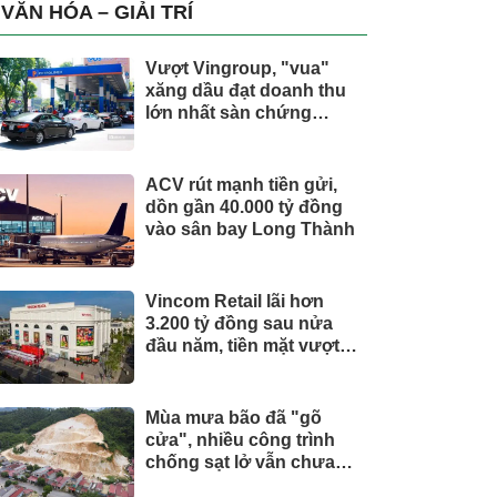
trụ, nắm giữ khối tài sản
VĂN HÓA – GIẢI TRÍ
hàng nghìn tỷ
Vượt Vingroup, "vua"
xăng dầu đạt doanh thu
lớn nhất sàn chứng
khoán
ACV rút mạnh tiền gửi,
dồn gần 40.000 tỷ đồng
vào sân bay Long Thành
Vincom Retail lãi hơn
3.200 tỷ đồng sau nửa
đầu năm, tiền mặt vượt
5.700 tỷ đồng
Mùa mưa bão đã "gõ
cửa", nhiều công trình
chống sạt lở vẫn chưa
hoàn thành