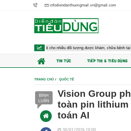
infodiendanthuongmail.vn@gmail.com
Bộ y tế đề xuất cho nhiều đối tượng được khám, chữa bệnh tại nhà, bảo hiểm
TIN TỨC
TIẾP THỊ & TIÊU DÙNG
TRANG CHỦ
QUỐC TẾ
Vision Group ph
BÌNH
LUẬN
toàn pin lithium
toán AI
30/01/2026 10:00