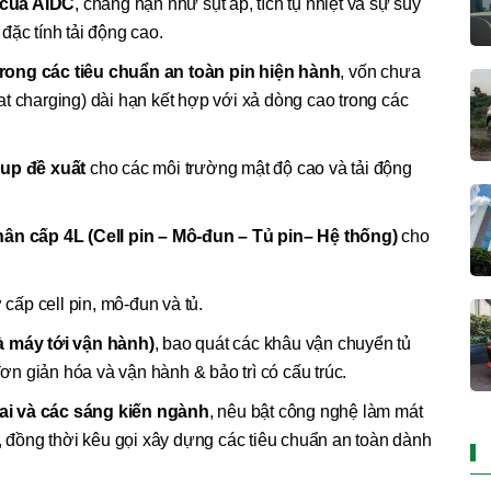
ù của AIDC
, chẳng hạn như sụt áp, tích tụ nhiệt và sự suy
đặc tính tải động cao.
trong các tiêu chuẩn an toàn pin hiện hành
, vốn chưa
float charging) dài hạn kết hợp với xả dòng cao trong các
oup đề xuất
cho các môi trường mật độ cao và tải động
n cấp 4L (Cell pin – Mô-đun – Tủ pin– Hệ thống)
cho
 cấp cell pin, mô-đun và tủ.
 máy tới vận hành)
, bao quát các khâu vận chuyển tủ
đơn giản hóa và vận hành & bảo trì có cấu trúc.
ai và các sáng kiến ngành
, nêu bật công nghệ làm mát
, đồng thời kêu gọi xây dựng các tiêu chuẩn an toàn dành