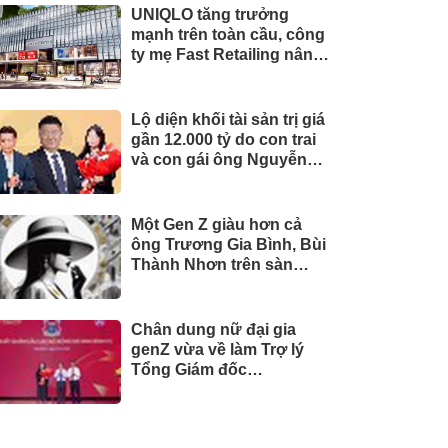
UNIQLO tăng trưởng
mạnh trên toàn cầu, công
ty mẹ Fast Retailing nâng
mục tiêu doanh thu và lợi
nhuận năm 2026
Lộ diện khối tài sản trị giá
gần 12.000 tỷ do con trai
và con gái ông Nguyễn
Đức Thụy nắm giữ tại một
công ty sắp lên sàn
Một Gen Z giàu hơn cả
ông Trương Gia Bình, Bùi
Thành Nhơn trên sàn
chứng khoán
Chân dung nữ đại gia
genZ vừa về làm Trợ lý
Tổng Giám đốc
Sacombank: 21 tuổi làm
Tổng Giám đốc doanh
nghiệp hàng không vũ