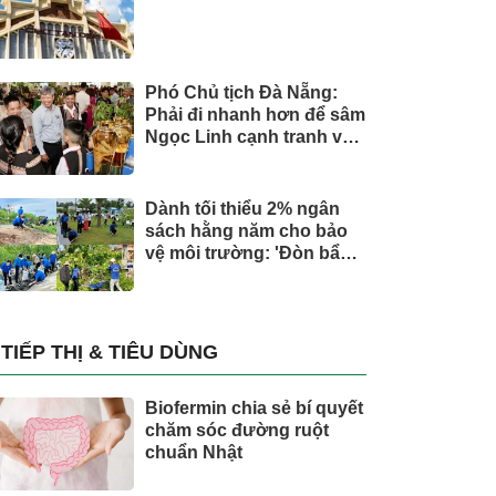
Phó Chủ tịch Đà Nẵng:
Phải đi nhanh hơn để sâm
Ngọc Linh cạnh tranh với
thế giới
Dành tối thiểu 2% ngân
sách hằng năm cho bảo
vệ môi trường: 'Đòn bẩy'
tài chính công và bước
ngoặt quản trị hiện đại
TIẾP THỊ & TIÊU DÙNG
Biofermin chia sẻ bí quyết
chăm sóc đường ruột
chuẩn Nhật