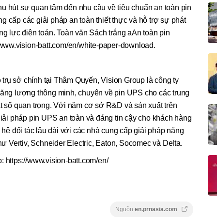
u hút sự quan tâm đến nhu cầu về tiêu chuẩn an toàn pin
 cấp các giải pháp an toàn thiết thực và hỗ trợ sự phát
ng lực điện toán. Toàn văn Sách trắng aAn toàn pin
://www.vision-batt.com/en/white-paper-download.
trụ sở chính tại Thâm Quyến, Vision Group là công ty
 năng lượng thông minh, chuyên về pin UPS cho các trung
ật số quan trọng. Với năm cơ sở R&D và sản xuất trên
 giải pháp pin UPS an toàn và đáng tin cậy cho khách hàng
n hệ đối tác lâu dài với các nhà cung cấp giải pháp năng
 Vertiv, Schneider Electric, Eaton, Socomec và Delta.
: https://www.vision-batt.com/en/
Nguồn
en.prnasia.com