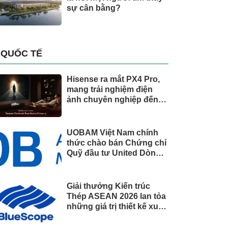
sự cân bằng?
QUỐC TẾ
Hisense ra mắt PX4 Pro,
mang trải nghiệm điện
ảnh chuyên nghiệp đến
không gian gia đình
UOBAM Việt Nam chính
thức chào bán Chứng chỉ
Quỹ đầu tư United Dòng
Tiền Linh Hoạt (UMMF)
Giải thưởng Kiến trúc
Thép ASEAN 2026 lan tỏa
những giá trị thiết kế xuất
sắc qua hợp tác khu vực