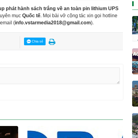
up phát hành sách trắng về an toàn pin lithium UPS
huyên mục
Quốc tế
. Mọi bài vở cộng tác xin gọi hotline
 email
(
info.vstarmedia2018@gmail.com
).
Chia sẻ