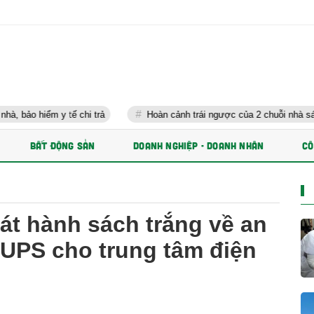
 y tế chi trả
Hoàn cảnh trái ngược của 2 chuỗi nhà sách lớn nhất
BẤT ĐỘNG SẢN
DOANH NGHIỆP - DOANH NHÂN
CÔ
át hành sách trắng về an
 UPS cho trung tâm điện