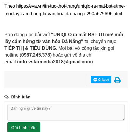
Theo https://eva.vn/tin-tuc-thoi-trang/uniqlo-ra-mat-bst-utme-
moi-lay-cam-hung-tu-van-hoa-da-nang-c290a675696.html
Bạn đang đọc bài viết
"UNIQLO ra mắt BST UTme! mới
lấy cảm hứng từ văn hóa Đà Nẵng"
tại chuyên mục
TIẾP THỊ & TIÊU DÙNG
. Mọi bài vở cộng tác xin gọi
hotline (
0987.245.378
)
hoặc gửi về địa chỉ
email
(
info.vstarmedia2018@gmail.com
).
Chia sẻ
Bình luận
Gửi bình luận