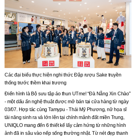
Các đại biểu thực hiện nghi thức Đập rượu Sake truyền
thống trước thềm khai trương
Điển hình là Bộ sưu tập áo thun UTme! “Đà Nẵng Xin Chào”
- một dấu ấn nghệ thuật được mở bán tại cửa hàng từ ngày
03/07. Hợp tác cùng Tamypu - Thái Mỹ Phương, nữ họa sĩ
tài năng sinh ra và lớn lên tại chính mảnh đất miền Trung,
UNIQLO mang đến 6 thiết kế lấy cảm hứng từ những hình
ảnh đã in sâu vào nếp sống thường nhật. Từ nét đẹp thanh