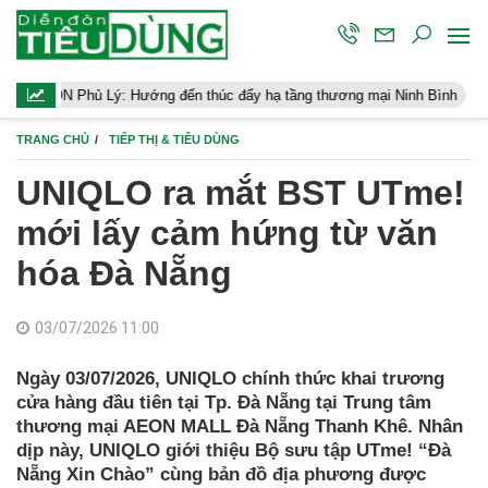
 Hướng đến thúc đẩy hạ tầng thương mại Ninh Bình
Điều hành kin
TRANG CHỦ
TIẾP THỊ & TIÊU DÙNG
UNIQLO ra mắt BST UTme!
mới lấy cảm hứng từ văn
hóa Đà Nẵng
03/07/2026 11:00
Ngày 03/07/2026, UNIQLO chính thức khai trương
cửa hàng đầu tiên tại Tp. Đà Nẵng tại Trung tâm
thương mại AEON MALL Đà Nẵng Thanh Khê. Nhân
dịp này, UNIQLO giới thiệu Bộ sưu tập UTme! “Đà
Nẵng Xin Chào” cùng bản đồ địa phương được