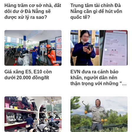
Hàng trăm cơ sở nhà, đất
Trung tâm tài chính Đà
dôi dư ở Đà Nẵng sẽ
Nẵng cần gì để hút vốn
được xử lý ra sao?
quốc tế?
Giá xăng E5, E10 còn
EVN đưa ra cảnh báo
dưới 20.000 đồng/lít
khẩn, người dân nên
thận trọng với những "tin
nhắn lạ"