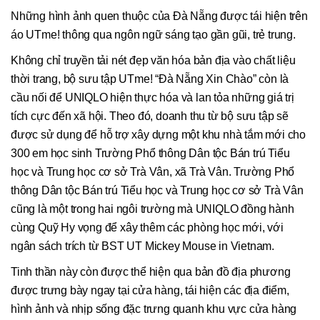
Những hình ảnh quen thuộc của Đà Nẵng được tái hiện trên
áo UTme! thông qua ngôn ngữ sáng tạo gần gũi, trẻ trung.
Không chỉ truyền tải nét đẹp văn hóa bản địa vào chất liệu
thời trang, bộ sưu tập UTme! “Đà Nẵng Xin Chào” còn là
cầu nối để UNIQLO hiện thực hóa và lan tỏa những giá trị
tích cực đến xã hội. Theo đó, doanh thu từ bộ sưu tập sẽ
được sử dụng để hỗ trợ xây dựng một khu nhà tắm mới cho
300 em học sinh Trường Phổ thông Dân tộc Bán trú Tiểu
học và Trung học cơ sở Trà Vân, xã Trà Vân. Trường Phổ
thông Dân tộc Bán trú Tiểu học và Trung học cơ sở Trà Vân
cũng là một trong hai ngôi trường mà UNIQLO đồng hành
cùng Quỹ Hy vọng để xây thêm các phòng học mới, với
ngân sách trích từ BST UT Mickey Mouse in Vietnam.
Tinh thần này còn được thể hiện qua bản đồ địa phương
được trưng bày ngay tại cửa hàng, tái hiện các địa điểm,
hình ảnh và nhịp sống đặc trưng quanh khu vực cửa hàng