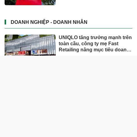
DOANH NGHIỆP - DOANH NHÂN
UNIQLO tăng trưởng mạnh trên
toàn cầu, công ty mẹ Fast
Retailing nâng mục tiêu doanh
thu và lợi nhuận năm 2026
Lộ diện khối tài sản trị giá gần
12.000 tỷ do con trai và con gái
ông Nguyễn Đức Thụy nắm
giữ tại một công ty sắp lên sàn
Một Gen Z giàu hơn cả ông
Trương Gia Bình, Bùi Thành
Nhơn trên sàn chứng khoán