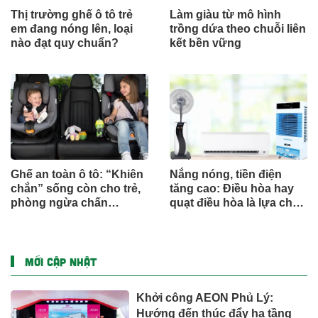
Thị trường ghế ô tô trẻ
Làm giàu từ mô hình
em đang nóng lên, loại
trồng dứa theo chuỗi liên
nào đạt quy chuẩn?
kết bền vững
Ghế an toàn ô tô: “Khiên
Nắng nóng, tiền điện
chắn” sống còn cho trẻ,
tăng cao: Điều hòa hay
phòng ngừa chấn
quạt điều hòa là lựa chọn
thương
hợp lý?
MỚI CẬP NHẬT
Khởi công AEON Phủ Lý:
Hướng đến thúc đẩy hạ tầng