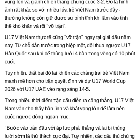
vùng lên và giành chiến thắng chung cuộc 3-2. Đó là hình
ảnh rất khác so với nhiều lứa trẻ Việt Nam trước đây -
thường không còn giữ được sự bình tĩnh khi lâm vào tình
thế khó khăn và rồi "vỡ trận".
U17 Việt Nam thực tế cũng "vỡ trận" ngay tại giải đấu năm
nay. Từ chỗ dẫn trước trong hiệp một, đội thua ngược U17
Hàn Quốc sau khi để thủng lưới 4 bàn trong vòng có 10 phút
cuối.
Tuy nhiên, thất bại đó lại khiến các chàng trai trẻ Việt Nam
mạnh mẽ hơn cho trận quyết định vé dự U17 World Cup
2026 với U17 UAE vào rạng sáng 14-5.
Trong nhiều thời điểm trận đấu diễn ra căng thẳng, U17 Việt
Nam vẫn cho thấy bản lĩnh và khát vọng lớn để làm nên
cuộc ngược dòng ngoạn mục.
"Bước vào trận đấu với áp lực phải thắng và lại bị thủng
lưới sớm là thử thách cực đại. Tuy nhiên, các cầu thủ chứng