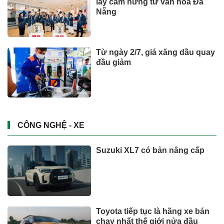
Dự báo thời tiết miền Nam ngày
2/8: Có mưa rào và dông,
TP.HCM cao nhất 33°C
SỨC KHOẺ - ĐỜI SỐNG
Tỉ phú Elon Musk bác bỏ tin
đồn Tesla tái cơ cấu
CÔNG NGHỆ - XE
Vượt Vingroup, "vua" xăng
dầu đạt doanh thu lớn nhất sàn
chứng khoán
VĂN HÓA – GIẢI TRÍ
Xem thêm