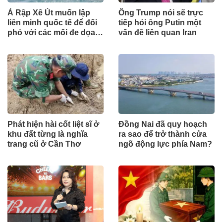
Ả Rập Xê Út muốn lập
Ông Trump nói sẽ trực
liên minh quốc tế để đối
tiếp hỏi ông Putin một
phó với các mối đe dọa
vấn đề liên quan Iran
từ lực lượng Houthi
Phát hiện hài cốt liệt sĩ ở
Đồng Nai đã quy hoạch
khu đất từng là nghĩa
ra sao để trở thành cửa
trang cũ ở Cần Thơ
ngõ động lực phía Nam?