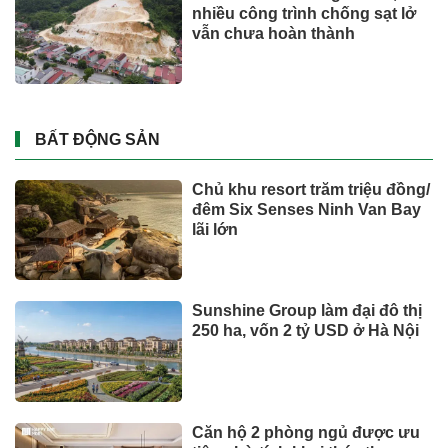
chạy nhất thế giới nửa đầu
năm 2026
Tỉ phú Elon Musk bác bỏ tin
đồn Tesla tái cơ cấu
Xe Nhật áp đảo danh sách bán
chậm, ôtô giá rẻ cũng góp mặt
DOANH NGHIỆP - DOANH NHÂN
UNIQLO tăng trưởng mạnh trên