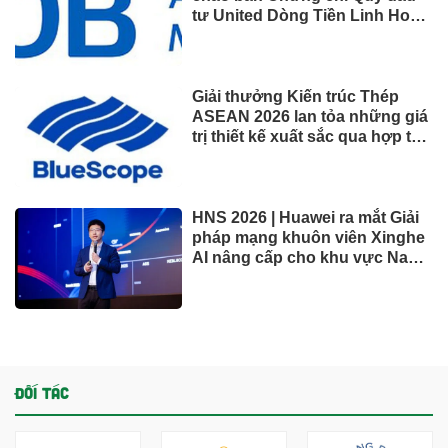
khối tài sản hàng nghìn tỷ
VĂN HÓA – GIẢI TRÍ
Vượt Vingroup, "vua" xăng
dầu đạt doanh thu lớn nhất sàn
chứng khoán
ACV rút mạnh tiền gửi, dồn gần
40.000 tỷ đồng vào sân bay
Long Thành
Vincom Retail lãi hơn 3.200 tỷ
đồng sau nửa đầu năm, tiền
mặt vượt 5.700 tỷ đồng