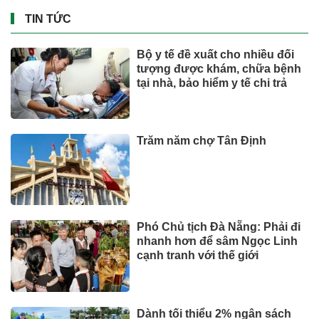
Quốc gia Vị Xuyên trong tháng
7
SỨC KHOẺ - ĐỜI SỐNG
Giá vàng hôm nay (3/8): Diễn
biến bất thường
Tài chính - Ngân hàng
Phát hiện 5 cá thể rùa hộp lưng
đen quý hiếm đi lạc
SỨC KHOẺ - ĐỜI SỐNG
Từ thung lũng gió
Savannakhet đến hành trình tỷ
đô
SỨC KHOẺ - ĐỜI SỐNG