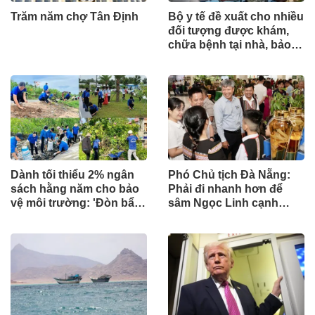
Trăm năm chợ Tân Định
Bộ y tế đề xuất cho nhiều
đối tượng được khám,
chữa bệnh tại nhà, bảo
hiểm y tế chi trả
Dành tối thiểu 2% ngân
Phó Chủ tịch Đà Nẵng:
sách hằng năm cho bảo
Phải đi nhanh hơn để
vệ môi trường: 'Đòn bẩy'
sâm Ngọc Linh cạnh
tài chính công và bước
tranh với thế giới
ngoặt quản trị hiện đại