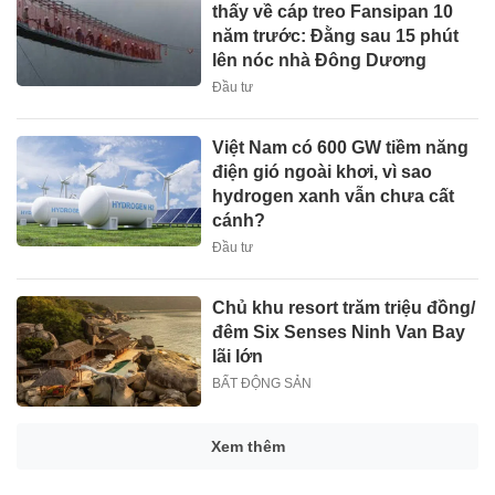
thấy về cáp treo Fansipan 10
năm trước: Đằng sau 15 phút
lên nóc nhà Đông Dương
Đầu tư
Việt Nam có 600 GW tiềm năng
điện gió ngoài khơi, vì sao
hydrogen xanh vẫn chưa cất
cánh?
Đầu tư
Chủ khu resort trăm triệu đồng/
đêm Six Senses Ninh Van Bay
lãi lớn
BẤT ĐỘNG SẢN
Hơn 19.000 lượt người dâng
hương tại Nghĩa trang Liệt sĩ