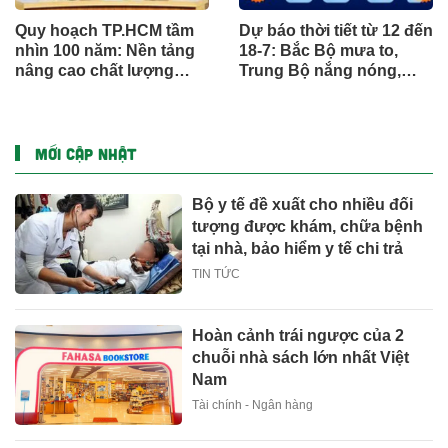
Quy hoạch TP.HCM tầm
Dự báo thời tiết từ 12 đến
nhìn 100 năm: Nền tảng
18-7: Bắc Bộ mưa to,
nâng cao chất lượng
Trung Bộ nắng nóng,
sống người dân
Nam Bộ mưa chiều
MỚI CẬP NHẬT
Bộ y tế đề xuất cho nhiều đối
tượng được khám, chữa bệnh
tại nhà, bảo hiểm y tế chi trả
TIN TỨC
Hoàn cảnh trái ngược của 2
chuỗi nhà sách lớn nhất Việt
Nam
Tài chính - Ngân hàng