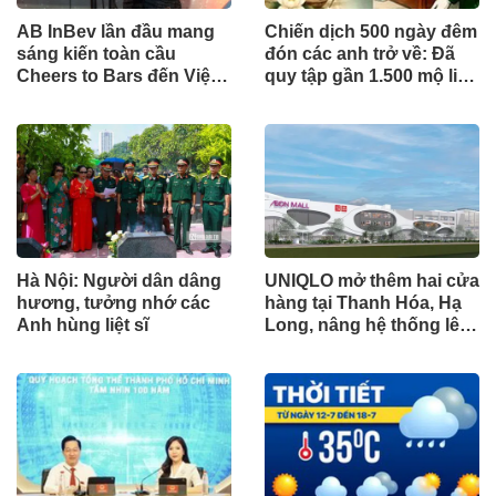
AB InBev lần đầu mang
Chiến dịch 500 ngày đêm
sáng kiến toàn cầu
đón các anh trở về: Đã
Cheers to Bars đến Việt
quy tập gần 1.500 mộ liệt
Nam
sĩ
Hà Nội: Người dân dâng
UNIQLO mở thêm hai cửa
hương, tưởng nhớ các
hàng tại Thanh Hóa, Hạ
Anh hùng liệt sĩ
Long, nâng hệ thống lên
34 điểm bán trên toàn
quốc