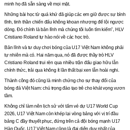
minh họ đã sẵn sàng về mọi mặt.
Những bài học từ quá khứ đã giúp các em giữ được sự bình
tĩnh, tinh thần chiến đấu không khoan nhượng để lội ngược
dòng. Đó chính là bản lĩnh mà chúng tôi luôn tìm kiếm", HLV
Cristiano Roland tự hào nói về các học trò.
Bản lĩnh và tư duy chơi bóng của U17 Việt Nam không phải
tự nhiên mà có. Hai năm qua, nó đã được thầy trò HLV
Cristiano Roland trui rèn qua nhiều trận đấu giao hữu lẫn
chính thức, trải qua không ít lần thất bại xen lẫn hoài nghi.
Thành công đó cũng là minh chứng cho sự thay đổi của
bóng đá Việt Nam: chú trọng đào tạo trẻ cho khát vọng vươn
tầm.
Không chỉ làm nên lịch sử với tấm vé dự U17 World Cup
2026, U17 Việt Nam còn khép lại vòng bảng với vị trí đầu
bảng C đầy thuyết phục, đứng trên cả đội bóng mạnh U17
Hàn Quốc. U17 Việt Nam cũng là đại diện duy nhất của