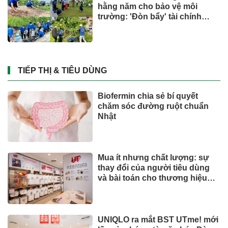
Hisense ra mắt PX4 Pro, mang
trải nghiệm điện ảnh chuyên
nghiệp đến không gian gia
đình
Quốc tế
UOBAM Việt Nam chính thức
chào bán Chứng chỉ Quỹ đầu
tư United Dòng Tiền Linh Hoạt
(UMMF)
Quốc tế
Giải thưởng Kiến trúc Thép
ASEAN 2026 lan tỏa những giá
trị thiết kế xuất sắc qua hợp tác
khu vực
Quốc tế