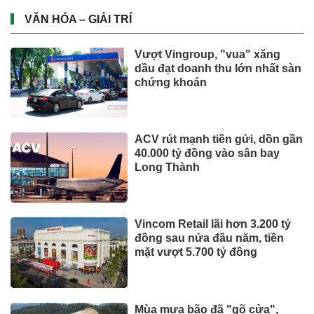
UNIQLO ra mắt BST UTme! mới
lấy cảm hứng từ văn hóa Đà
Nẵng
Từ ngày 2/7, giá xăng dầu quay
đầu giảm
CÔNG NGHỆ - XE
Suzuki XL7 có bản nâng cấp
Toyota tiếp tục là hãng xe bán