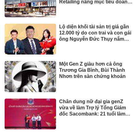
Dành tối thiểu 2% ngân sách
hằng năm cho bảo vệ môi
trường: 'Đòn bẩy' tài chính
công và bước ngoặt quản trị
hiện đại
TIẾP THỊ & TIÊU DÙNG
Biofermin chia sẻ bí quyết
chăm sóc đường ruột chuẩn
Nhật
Mua ít nhưng chất lượng: sự
thay đổi của người tiêu dùng
và bài toán cho thương hiệu
quốc tế