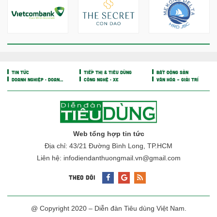
Mùa mưa bão đã "gõ cửa",
nhiều công trình chống sạt lở
vẫn chưa hoàn thành
BẤT ĐỘNG SẢN
Chủ khu resort trăm triệu đồng/
đêm Six Senses Ninh Van Bay
lãi lớn
Sunshine Group làm đại đô thị
250 ha, vốn 2 tỷ USD ở Hà Nội