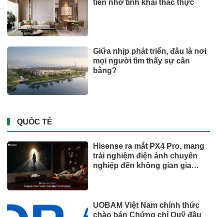
toàn cầu, công ty mẹ Fast
Retailing nâng mục tiêu doanh
thu và lợi nhuận năm 2026
Lộ diện khối tài sản trị giá gần
12.000 tỷ do con trai và con gái
ông Nguyễn Đức Thụy nắm
giữ tại một công ty sắp lên sàn
Một Gen Z giàu hơn cả ông
Trương Gia Bình, Bùi Thành
Nhơn trên sàn chứng khoán
Chân dung nữ đại gia genZ
vừa về làm Trợ lý Tổng Giám
đốc Sacombank: 21 tuổi làm
Tổng Giám đốc doanh nghiệp
hàng không vũ trụ, nắm giữ