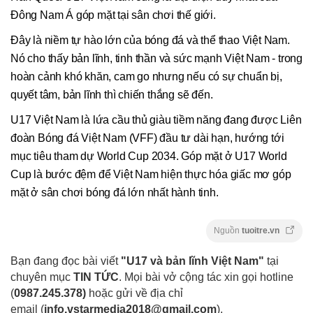
Đông Nam Á góp mặt tại sân chơi thế giới.
Đây là niềm tự hào lớn của bóng đá và thể thao Việt Nam.
Nó cho thấy bản lĩnh, tinh thần và sức mạnh Việt Nam - trong
hoàn cảnh khó khăn, cam go nhưng nếu có sự chuẩn bị,
quyết tâm, bản lĩnh thì chiến thắng sẽ đến.
U17 Việt Nam là lứa cầu thủ giàu tiềm năng đang được Liên
đoàn Bóng đá Việt Nam (VFF) đầu tư dài hạn, hướng tới
mục tiêu tham dự World Cup 2034. Góp mặt ở U17 World
Cup là bước đệm để Việt Nam hiện thực hóa giấc mơ góp
mặt ở sân chơi bóng đá lớn nhất hành tinh.
Nguồn
tuoitre.vn
Bạn đang đọc bài viết
"U17 và bản lĩnh Việt Nam"
tại
chuyên mục
TIN TỨC
. Mọi bài vở cộng tác xin gọi hotline
(
0987.245.378
)
hoặc gửi về địa chỉ
email
(
info.vstarmedia2018@gmail.com
).