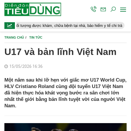
ượng được khám, chữa bệnh tại nhà, bảo hiểm y tế chi trả
Hoàn cản
TRANG CHỦ
TIN TỨC
U17 và bản lĩnh Việt Nam
15/05/2026 16:36
Một năm sau khi lỡ hẹn với giấc mơ U17 World Cup,
HLV Cristiano Roland cùng đội tuyển U17 Việt Nam
đã hiện thực hóa khát vọng bước ra sân chơi lớn
nhất thế giới bằng bản lĩnh tuyệt vời của người Việt
Nam.