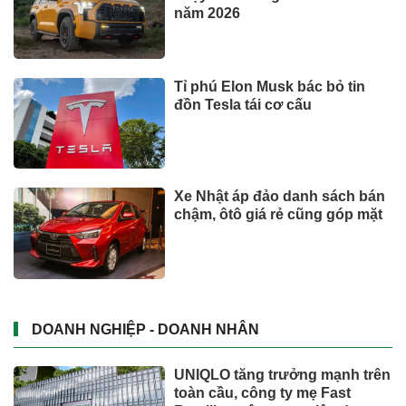
TIN TỨC
Bộ y tế đề xuất cho nhiều đối
tượng được khám, chữa bệnh
tại nhà, bảo hiểm y tế chi trả
Trăm năm chợ Tân Định
Phó Chủ tịch Đà Nẵng: Phải đi
nhanh hơn để sâm Ngọc Linh
cạnh tranh với thế giới