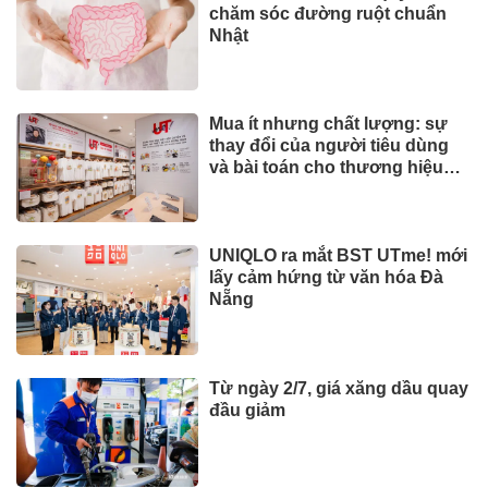
chăm sóc đường ruột chuẩn
Nhật
Mua ít nhưng chất lượng: sự
thay đổi của người tiêu dùng
và bài toán cho thương hiệu
quốc tế
UNIQLO ra mắt BST UTme! mới
lấy cảm hứng từ văn hóa Đà
Nẵng
Từ ngày 2/7, giá xăng dầu quay
đầu giảm