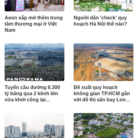
Aeon sắp mở thêm trung
Người dân 'check' quy
tâm thương mại ở Việt
hoạch Hà Nội thế nào?
Nam
Tuyến cầu đường 6.300
Đề xuất quy hoạch
tỷ băng qua 2 kênh lớn
không gian TP.HCM gắn
vừa khởi công tại
với đô thị sân bay Long
TP.HCM
Thành