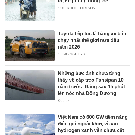
to, đề phòng dông lốc
SỨC KHOẺ - ĐỜI SỐNG
Toyota tiếp tục là hãng xe bán
chạy nhất thế giới nửa đầu
năm 2026
CÔNG NGHỆ - XE
Những bức ảnh chưa từng
thấy về cáp treo Fansipan 10
năm trước: Đằng sau 15 phút
lên nóc nhà Đông Dương
Đầu tư
Việt Nam có 600 GW tiềm năng
điện gió ngoài khơi, vì sao
hydrogen xanh vẫn chưa cất