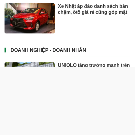
Xe Nhật áp đảo danh sách bán
chậm, ôtô giá rẻ cũng góp mặt
DOANH NGHIỆP - DOANH NHÂN
UNIQLO tăng trưởng mạnh trên
toàn cầu, công ty mẹ Fast
Retailing nâng mục tiêu doanh
thu và lợi nhuận năm 2026
Lộ diện khối tài sản trị giá gần
12.000 tỷ do con trai và con gái
ông Nguyễn Đức Thụy nắm
giữ tại một công ty sắp lên sàn