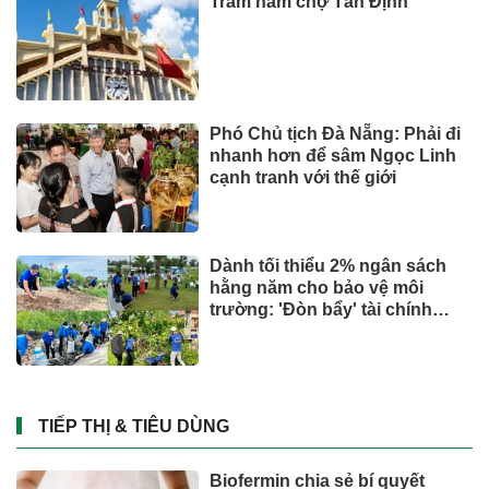
Trăm năm chợ Tân Định
Phó Chủ tịch Đà Nẵng: Phải đi
nhanh hơn để sâm Ngọc Linh
cạnh tranh với thế giới
Dành tối thiểu 2% ngân sách
hằng năm cho bảo vệ môi
trường: 'Đòn bẩy' tài chính
công và bước ngoặt quản trị
hiện đại
TIẾP THỊ & TIÊU DÙNG
Biofermin chia sẻ bí quyết