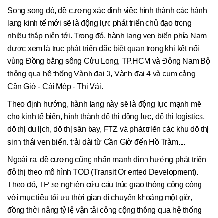
Song song đó, đề cương xác định việc hình thành các hành
lang kinh tế mới sẽ là động lực phát triển chủ đạo trong
nhiều thập niên tới. Trong đó, hành lang ven biển phía Nam
được xem là trục phát triển đặc biệt quan trọng khi kết nối
vùng Đồng bằng sông Cửu Long, TP.HCM và Đông Nam Bộ
thông qua hệ thống Vành đai 3, Vành đai 4 và cụm cảng
Cần Giờ - Cái Mép - Thị Vải.
Theo định hướng, hành lang này sẽ là động lực mạnh mẽ
cho kinh tế biển, hình thành đô thị động lực, đô thị logistics,
đô thị du lịch, đô thị sân bay, FTZ và phát triển các khu đô thị
sinh thái ven biển, trải dài từ Cần Giờ đến Hồ Tràm....
Ngoài ra, đề cương cũng nhấn mạnh định hướng phát triển
đô thị theo mô hình TOD (Transit Oriented Development).
Theo đó, TP sẽ nghiên cứu cấu trúc giao thông công cộng
với mục tiêu tối ưu thời gian di chuyển khoảng một giờ,
đồng thời nâng tỷ lệ vận tải công cộng thông qua hệ thống