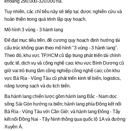
khoảng 290.000-320.000 ha.
Tuy nhiên, các chỉ tiêu này sẽ tiếp tục được nghiên cứu và
hoàn thiện trong quá trình lập quy hoạch.
Mô hình 3 vùng - 3 hành lang
Để đạt mục tiêu trên, đề cương quy hoạch định hướng tái
cấu trúc không gian theo mô hình "3 vùng - 3 hành lang".
Theo đó, khu vực TP.HCM cũ tập trung phát triển tài chính
quốc tế, dịch vụ và công nghệ cao; khu vực Bình Dương cũ
giữ vai trò trung tâm công nghiệp công nghệ cao; còn khu
vực Bà Rịa - Vũng Tàu cũ phát triển kinh tế biển, logistics,
năng lượng sạch và du lịch biển.
Ba hành lang chiến lược gồm hành lang Bắc - Nam dọc
sông Sài Gòn hướng ra biển; hành lang phía Đông kết nối
Bà Rịa - Vũng Tàu với Cần Giờ; và hành lang Đông - Tây
kết nối Đồng Nai - Tây Ninh thông qua quốc lộ 1A và đường
Xuyên Á.