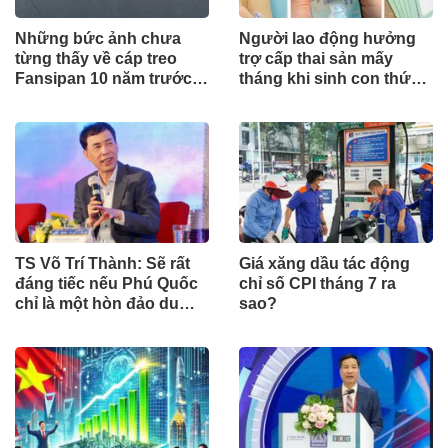
Những bức ảnh chưa
Người lao động hưởng
từng thấy về cáp treo
trợ cấp thai sản mấy
Fansipan 10 năm trước:
tháng khi sinh con thứ
Đằng sau 15 phút lên nóc
2?
nhà Đông Dương
TS Võ Trí Thành: Sẽ rất
Giá xăng dầu tác động
đáng tiếc nếu Phú Quốc
chỉ số CPI tháng 7 ra
chỉ là một hòn đảo du
sao?
lịch