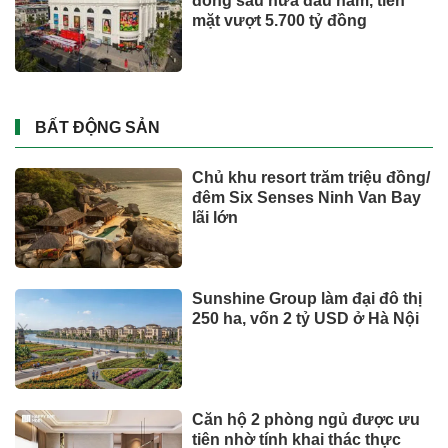
Toyota tiếp tục là hãng xe bán
chạy nhất thế giới nửa đầu
năm 2026
Tỉ phú Elon Musk bác bỏ tin
đồn Tesla tái cơ cấu
DOANH NGHIỆP - DOANH NHÂN
UNIQLO tăng trưởng mạnh trên
toàn cầu, công ty mẹ Fast