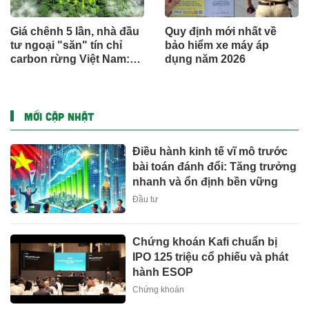
Giá chênh 5 lần, nhà đầu
Quy định mới nhất về
tư ngoại "săn" tín chỉ
bảo hiểm xe máy áp
carbon rừng Việt Nam:
dụng năm 2026
Đâu là điểm nghẽn?
MỚI CẬP NHẬT
Điều hành kinh tế vĩ mô trước
bài toán đánh đổi: Tăng trưởng
nhanh và ổn định bền vững
Đầu tư
Chứng khoán Kafi chuẩn bị
IPO 125 triệu cổ phiếu và phát
hành ESOP
Chứng khoán