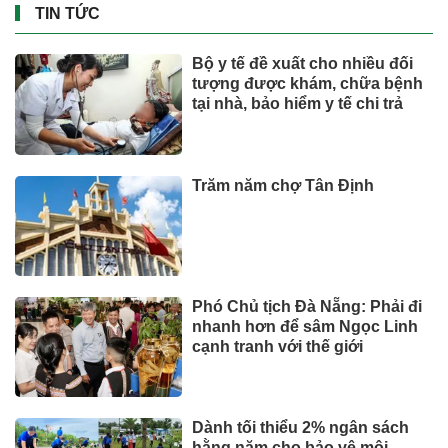
Miền Bắc có nơi mưa to đến rất
to, đề phòng dông lốc
SỨC KHOẺ - ĐỜI SỐNG
Toyota tiếp tục là hãng xe bán
chạy nhất thế giới nửa đầu
năm 2026
CÔNG NGHỆ - XE
Những bức ảnh chưa từng
thấy về cáp treo Fansipan 10
năm trước: Đằng sau 15 phút
lên nóc nhà Đông Dương
Đầu tư