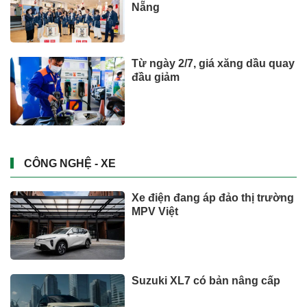
Giá vàng hôm nay (3/8): Diễn
biến bất thường
Tài chính - Ngân hàng
Phát hiện 5 cá thể rùa hộp lưng
đen quý hiếm đi lạc
SỨC KHOẺ - ĐỜI SỐNG
Từ thung lũng gió
Savannakhet đến hành trình tỷ
đô
SỨC KHOẺ - ĐỜI SỐNG
Xem thêm