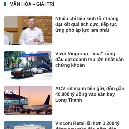
lấy cảm hứng từ văn hóa Đà
Nẵng
Từ ngày 2/7, giá xăng dầu quay
đầu giảm
CÔNG NGHỆ - XE
Xe điện đang áp đảo thị trường
MPV Việt
Suzuki XL7 có bản nâng cấp