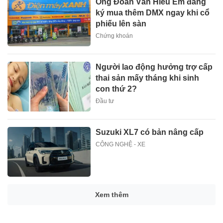
Ông Đoàn Văn Hiểu Em đăng
ký mua thêm DMX ngay khi cổ
phiếu lên sàn
Chứng khoán
Người lao động hưởng trợ cấp
thai sản mấy tháng khi sinh
con thứ 2?
Đầu tư
Suzuki XL7 có bản nâng cấp
CÔNG NGHỆ - XE
Giá xăng dầu tác động chỉ số
CPI tháng 7 ra sao?
Đầu tư