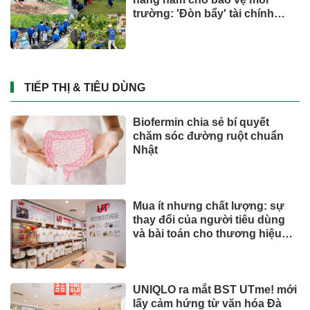
Việt Nam có 600 GW tiềm năng
điện gió ngoài khơi, vì sao
hydrogen xanh vẫn chưa cất
cánh?
Đầu tư
Chủ khu resort trăm triệu đồng/
đêm Six Senses Ninh Van Bay
lãi lớn
BẤT ĐỘNG SẢN
Hơn 19.000 lượt người dâng
hương tại Nghĩa trang Liệt sĩ
Quốc gia Vị Xuyên trong tháng
7
SỨC KHOẺ - ĐỜI SỐNG