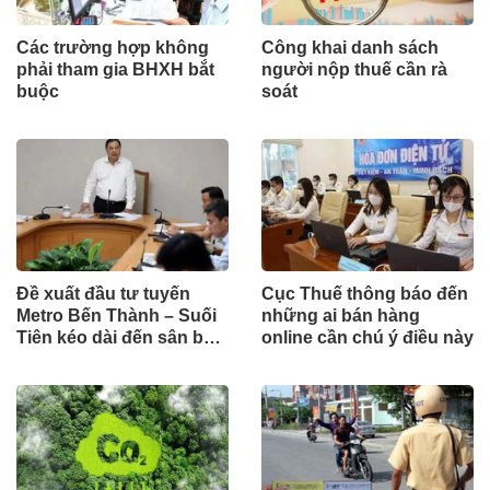
Các trường hợp không
Công khai danh sách
phải tham gia BHXH bắt
người nộp thuế cần rà
buộc
soát
Đề xuất đầu tư tuyến
Cục Thuế thông báo đến
Metro Bến Thành – Suối
những ai bán hàng
Tiên kéo dài đến sân bay
online cần chú ý điều này
Long Thành theo hình
thức công trình cấp bách