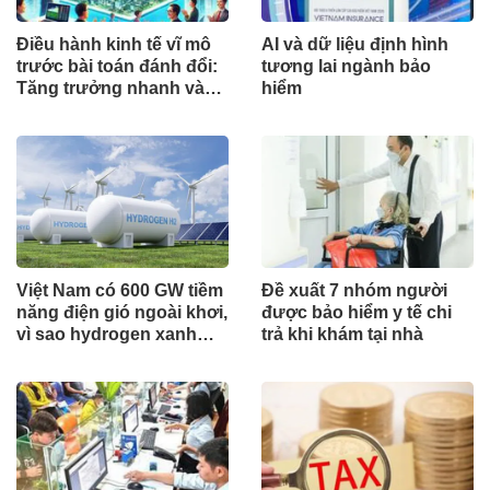
Điều hành kinh tế vĩ mô
AI và dữ liệu định hình
trước bài toán đánh đổi:
tương lai ngành bảo
Tăng trưởng nhanh và
hiểm
ổn định bền vững
Việt Nam có 600 GW tiềm
Đề xuất 7 nhóm người
năng điện gió ngoài khơi,
được bảo hiểm y tế chi
vì sao hydrogen xanh
trả khi khám tại nhà
vẫn chưa cất cánh?