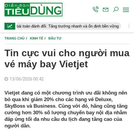
toán đánh đổi: Tăng trưởng nhanh và ổn định bền vững
Chứng khoán 
TRANG CHỦ
KINH TẾ
ĐẦU TƯ
Tin cực vui cho người mua
vé máy bay Vietjet
13/06/2026 00:42
Vietjet đang có một chương trình ưu đãi không nên
bỏ qua khi giảm 20% cho các hạng vé Deluxe,
SkyBoss và Business. Cùng với đó, hãng cũng tăng
cường hơn 30% số lượng chuyến bay nội địa nhằm
đáp ứng tối đa nhu cầu du lịch đang tăng cao của
người dân.