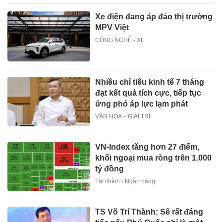
Xe điện đang áp đảo thị trường
MPV Việt
CÔNG NGHỆ - XE
Nhiều chỉ tiêu kinh tế 7 tháng
đạt kết quả tích cực, tiếp tục
ứng phó áp lực lạm phát
VĂN HÓA – GIẢI TRÍ
VN-Index tăng hơn 27 điểm,
khối ngoại mua ròng trên 1.000
tỷ đồng
Tài chính - Ngân hàng
TS Võ Trí Thành: Sẽ rất đáng