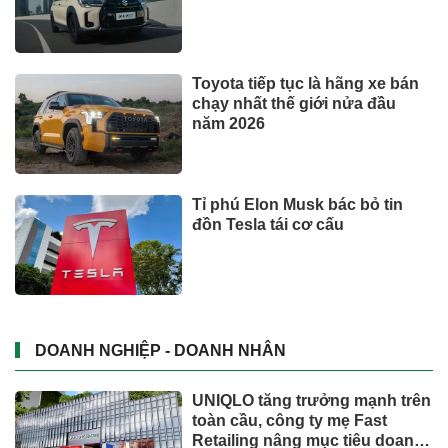
TIN TỨC
Bộ y tế đề xuất cho nhiều đối
tượng được khám, chữa bệnh
tại nhà, bảo hiểm y tế chi trả
Trăm năm chợ Tân Định
Phó Chủ tịch Đà Nẵng: Phải đi
nhanh hơn để sâm Ngọc Linh
cạnh tranh với thế giới
Dành tối thiểu 2% ngân sách