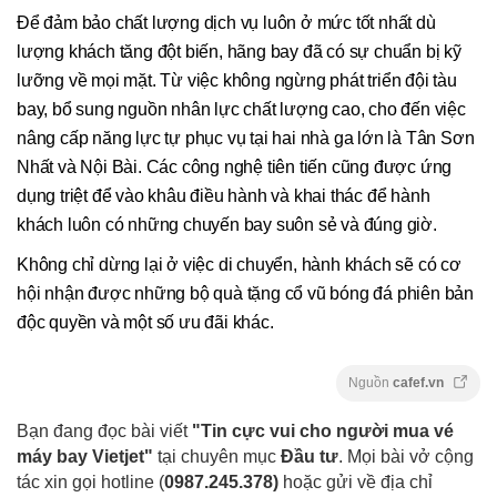
Để đảm bảo chất lượng dịch vụ luôn ở mức tốt nhất dù
lượng khách tăng đột biến, hãng bay đã có sự chuẩn bị kỹ
lưỡng về mọi mặt. Từ việc không ngừng phát triển đội tàu
bay, bổ sung nguồn nhân lực chất lượng cao, cho đến việc
nâng cấp năng lực tự phục vụ tại hai nhà ga lớn là Tân Sơn
Nhất và Nội Bài. Các công nghệ tiên tiến cũng được ứng
dụng triệt để vào khâu điều hành và khai thác để hành
khách luôn có những chuyến bay suôn sẻ và đúng giờ.
Không chỉ dừng lại ở việc di chuyển, hành khách sẽ có cơ
hội nhận được những bộ quà tặng cổ vũ bóng đá phiên bản
độc quyền và một số ưu đãi khác.
Nguồn
cafef.vn
Bạn đang đọc bài viết
"Tin cực vui cho người mua vé
máy bay Vietjet"
tại chuyên mục
Đầu tư
. Mọi bài vở cộng
tác xin gọi hotline (
0987.245.378
)
hoặc gửi về địa chỉ