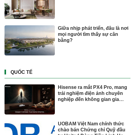
Retailing nâng mục tiêu doanh
thu và lợi nhuận năm 2026
Lộ diện khối tài sản trị giá gần
12.000 tỷ do con trai và con gái
ông Nguyễn Đức Thụy nắm
giữ tại một công ty sắp lên sàn
Một Gen Z giàu hơn cả ông
Trương Gia Bình, Bùi Thành
Nhơn trên sàn chứng khoán
Chân dung nữ đại gia genZ
vừa về làm Trợ lý Tổng Giám
đốc Sacombank: 21 tuổi làm
Tổng Giám đốc doanh nghiệp
hàng không vũ trụ, nắm giữ
khối tài sản hàng nghìn tỷ