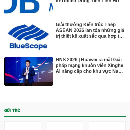
VĂN HÓA – GIẢI TRÍ
Nhiều chỉ tiêu kinh tế 7 tháng
đạt kết quả tích cực, tiếp tục
ứng phó áp lực lạm phát
Vượt Vingroup, "vua" xăng
dầu đạt doanh thu lớn nhất sàn
chứng khoán
ACV rút mạnh tiền gửi, dồn gần
40.000 tỷ đồng vào sân bay
Long Thành
Vincom Retail lãi hơn 3.200 tỷ