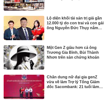
hằng năm cho bảo vệ môi
trường: 'Đòn bẩy' tài chính
công và bước ngoặt quản trị
hiện đại
TIẾP THỊ & TIÊU DÙNG
Biofermin chia sẻ bí quyết
chăm sóc đường ruột chuẩn
Nhật
Mua ít nhưng chất lượng: sự
thay đổi của người tiêu dùng
và bài toán cho thương hiệu
quốc tế
UNIQLO ra mắt BST UTme! mới