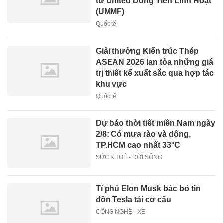
tư United Dòng Tiền Linh Hoạt
(UMMF)
Quốc tế
Giải thưởng Kiến trúc Thép
ASEAN 2026 lan tỏa những giá
trị thiết kế xuất sắc qua hợp tác
khu vực
Quốc tế
Dự báo thời tiết miền Nam ngày
2/8: Có mưa rào và dông,
TP.HCM cao nhất 33°C
SỨC KHOẺ - ĐỜI SỐNG
Tỉ phú Elon Musk bác bỏ tin
đồn Tesla tái cơ cấu
CÔNG NGHỆ - XE