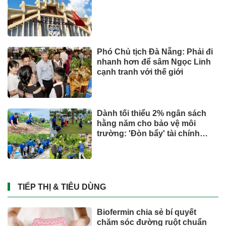
Phó Chủ tịch Đà Nẵng: Phải đi
nhanh hơn để sâm Ngọc Linh
cạnh tranh với thế giới
Dành tối thiểu 2% ngân sách
hằng năm cho bảo vệ môi
trường: 'Đòn bẩy' tài chính
công và bước ngoặt quản trị
hiện đại
TIẾP THỊ & TIÊU DÙNG
Biofermin chia sẻ bí quyết
chăm sóc đường ruột chuẩn