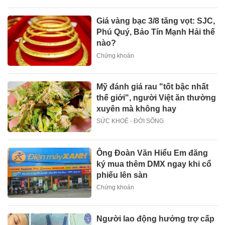
Giá vàng bạc 3/8 tăng vọt: SJC,
Phú Quý, Bảo Tín Mạnh Hải thế
nào?
Chứng khoán
Mỹ đánh giá rau "tốt bậc nhất
thế giới", người Việt ăn thường
xuyên mà không hay
SỨC KHOẺ - ĐỜI SỐNG
Ông Đoàn Văn Hiểu Em đăng
ký mua thêm DMX ngay khi cổ
phiếu lên sàn
Chứng khoán
Người lao động hưởng trợ cấp