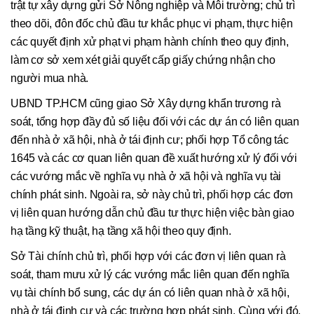
trật tự xây dựng gửi Sở Nông nghiệp và Môi trường; chủ trì
theo dõi, đôn đốc chủ đầu tư khắc phục vi phạm, thực hiện
các quyết định xử phạt vi phạm hành chính theo quy định,
làm cơ sở xem xét giải quyết cấp giấy chứng nhận cho
người mua nhà.
UBND TP.HCM cũng giao Sở Xây dựng khẩn trương rà
soát, tổng hợp đầy đủ số liệu đối với các dự án có liên quan
đến nhà ở xã hội, nhà ở tái định cư; phối hợp Tổ công tác
1645 và các cơ quan liên quan đề xuất hướng xử lý đối với
các vướng mắc về nghĩa vụ nhà ở xã hội và nghĩa vụ tài
chính phát sinh. Ngoài ra, sở này chủ trì, phối hợp các đơn
vị liên quan hướng dẫn chủ đầu tư thực hiện việc bàn giao
hạ tầng kỹ thuật, hạ tầng xã hội theo quy định.
Sở Tài chính chủ trì, phối hợp với các đơn vị liên quan rà
soát, tham mưu xử lý các vướng mắc liên quan đến nghĩa
vụ tài chính bổ sung, các dự án có liên quan nhà ở xã hội,
nhà ở tái định cư và các trường hợp phát sinh. Cùng với đó,