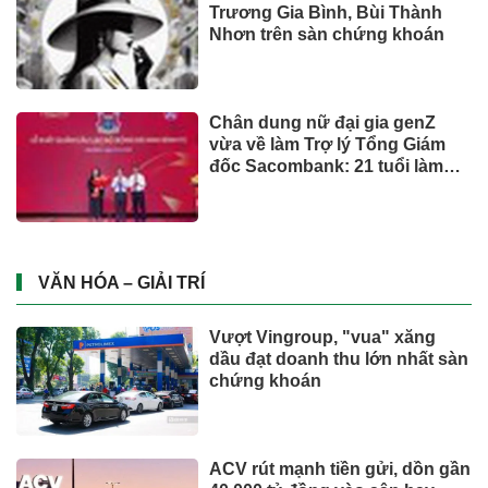
Trương Gia Bình, Bùi Thành
Nhơn trên sàn chứng khoán
Chân dung nữ đại gia genZ
vừa về làm Trợ lý Tổng Giám
đốc Sacombank: 21 tuổi làm
Tổng Giám đốc doanh nghiệp
hàng không vũ trụ, nắm giữ
khối tài sản hàng nghìn tỷ
VĂN HÓA – GIẢI TRÍ
Vượt Vingroup, "vua" xăng
dầu đạt doanh thu lớn nhất sàn
chứng khoán
ACV rút mạnh tiền gửi, dồn gần