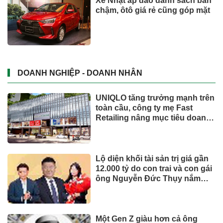
Xe Nhật áp đảo danh sách bán
chậm, ôtô giá rẻ cũng góp mặt
DOANH NGHIỆP - DOANH NHÂN
UNIQLO tăng trưởng mạnh trên
toàn cầu, công ty mẹ Fast
Retailing nâng mục tiêu doanh
thu và lợi nhuận năm 2026
Lộ diện khối tài sản trị giá gần
12.000 tỷ do con trai và con gái
ông Nguyễn Đức Thụy nắm
giữ tại một công ty sắp lên sàn
Một Gen Z giàu hơn cả ông