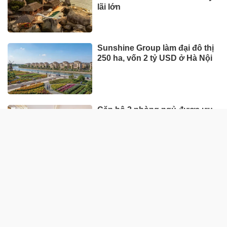
lãi lớn
Sunshine Group làm đại đô thị
250 ha, vốn 2 tỷ USD ở Hà Nội
Căn hộ 2 phòng ngủ được ưu
tiên nhờ tính khai thác thực
Giữa nhịp phát triển, đâu là nơi
mọi người tìm thấy sự cân
bằng?