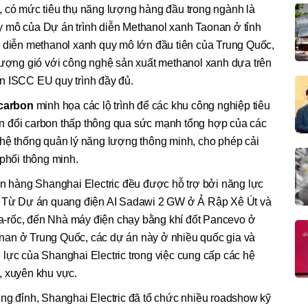
, có mức tiêu thụ năng lượng hàng đầu trong ngành là
 mô của Dự án trình diễn Methanol xanh Taonan ở tỉnh
h diễn methanol xanh quy mô lớn đầu tiên của Trung Quốc,
 lượng gió với công nghệ sản xuất methanol xanh dựa trên
n ISCC EU quy trình đầy đủ.
carbon
minh họa các lộ trình để các khu công nghiệp tiêu
n đổi carbon thấp thông qua sức mạnh tổng hợp của các
 hệ thống quản lý năng lượng thông minh, cho phép cải
 phối thông minh.
an hàng Shanghai Electric đều được hỗ trợ bởi năng lực
g. Từ Dự án quang điện AI Sadawi 2 GW ở Ả Rập Xê Út và
-rốc, đến Nhà máy điện chạy bằng khí đốt Pancevo ở
nan ở Trung Quốc, các dự án này ở nhiều quốc gia và
lực của Shanghai Electric trong việc cung cấp các hệ
, xuyên khu vực.
ng đỉnh, Shanghai Electric đã tổ chức nhiều roadshow kỹ