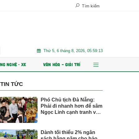
Tìm kiếm
Thứ 5, 6 tháng 8, 2026, 05:59:14
hứ 2?
Suzuki XL7 có bản nâng cấp
Giá xăng dầu tác động 
NG NGHỆ - XE
VĂN HÓA – GIẢI TRÍ
TIN TỨC
Phó Chủ tịch Đà Nẵng:
Phải đi nhanh hơn để sâm
Ngọc Linh cạnh tranh với
thế giới
Dành tối thiểu 2% ngân
sách hằng năm cho bảo