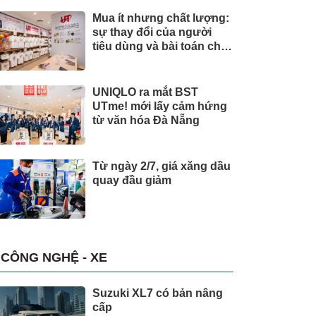
Mua ít nhưng chất lượng:
sự thay đổi của người
tiêu dùng và bài toán cho
thương hiệu quốc tế
UNIQLO ra mắt BST
UTme! mới lấy cảm hứng
từ văn hóa Đà Nẵng
Từ ngày 2/7, giá xăng dầu
quay đầu giảm
CÔNG NGHỆ - XE
Suzuki XL7 có bản nâng
cấp