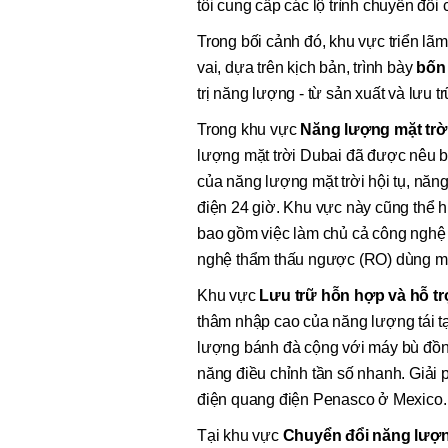
tôi cung cấp các lộ trình chuyển đổ
Trong bối cảnh đó, khu vực triển lã
vai, dựa trên kịch bản, trình bày
bốn 
trị năng lượng - từ sản xuất và lưu 
Trong khu vực
Năng lượng mặt trờ
lượng mặt trời Dubai đã được nêu bậ
của năng lượng mặt trời hội tụ, nă
điện 24 giờ. Khu vực này cũng thể 
bao gồm việc làm chủ cả công nghệ 
nghệ thẩm thấu ngược (RO) dùng m
Khu vực
Lưu trữ hỗn hợp và hỗ tr
thâm nhập cao của năng lượng tái tạ
lượng bánh đà cộng với máy bù đồng
năng điều chỉnh tần số nhanh. Giải
điện quang điện Penasco ở Mexico.
Tại khu vực
Chuyển đổi năng lượ