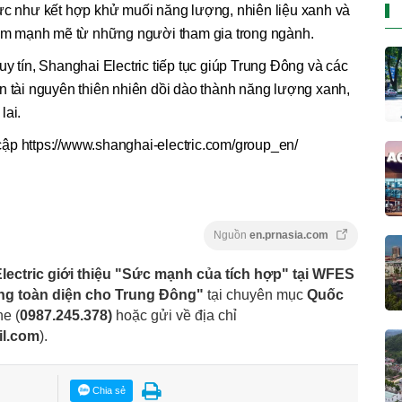
vực như kết hợp khử muối năng lượng, nhiên liệu xanh và
 tâm mạnh mẽ từ những người tham gia trong ngành.
y tín, Shanghai Electric tiếp tục giúp Trung Đông và các
n tài nguyên thiên nhiên dồi dào thành năng lượng xanh,
lai.
y cập https://www.shanghai-electric.com/group_en/
Nguồn
en.prnasia.com
lectric giới thiệu "Sức mạnh của tích hợp" tại WFES
ợng toàn diện cho Trung Đông"
tại chuyên mục
Quốc
ne (
0987.245.378
)
hoặc gửi về địa chỉ
il.com
).
Chia sẻ