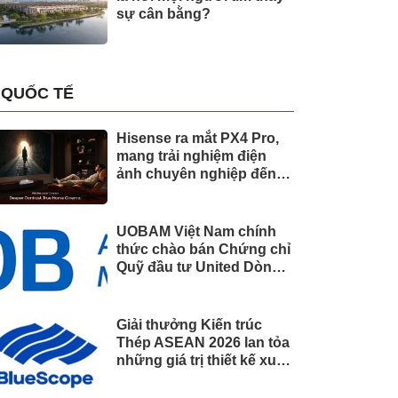
sự cân bằng?
QUỐC TẾ
Hisense ra mắt PX4 Pro,
mang trải nghiệm điện
ảnh chuyên nghiệp đến
không gian gia đình
UOBAM Việt Nam chính
thức chào bán Chứng chỉ
Quỹ đầu tư United Dòng
Tiền Linh Hoạt (UMMF)
Giải thưởng Kiến trúc
Thép ASEAN 2026 lan tỏa
những giá trị thiết kế xuất
sắc qua hợp tác khu vực