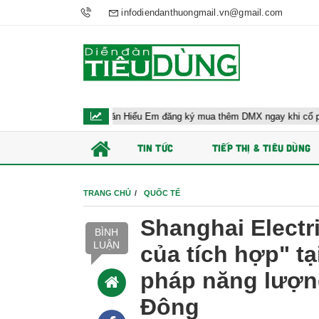
infodiendanthuongmail.vn@gmail.com
Ông Đoàn Văn Hiểu Em đăng ký mua thêm DMX ngay khi cổ phiếu lên sà
TIN TỨC
TIẾP THỊ & TIÊU DÙNG
TRANG CHỦ
QUỐC TẾ
Shanghai Electr
BÌNH
LUẬN
của tích hợp" tạ
pháp năng lượn
Đông