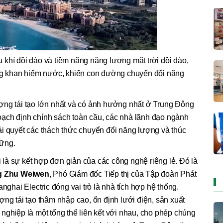
khí dồi dào và tiềm năng năng lượng mặt trời dồi dào,
ạng khan hiếm nước, khiến con đường chuyển đổi năng
ợng tái tạo lớn nhất và có ảnh hưởng nhất ở Trung Đông
ạch định chính sách toàn cầu, các nhà lãnh đạo ngành
ải quyết các thách thức chuyển đổi năng lượng và thúc
vững.
là sự kết hợp đơn giản của các công nghệ riêng lẻ. Đó là
g Zhu Weiwen
, Phó Giám đốc Tiếp thị của Tập đoàn Phát
nghai Electric đóng vai trò là nhà tích hợp hệ thống.
ợng tái tạo thâm nhập cao, ổn định lưới điện, sản xuất
nghiệp là một tổng thể liên kết với nhau, cho phép chúng