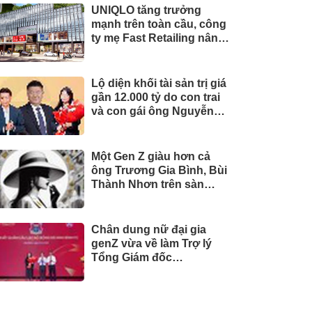
UNIQLO tăng trưởng
mạnh trên toàn cầu, công
ty mẹ Fast Retailing nâng
mục tiêu doanh thu và lợi
nhuận năm 2026
Lộ diện khối tài sản trị giá
gần 12.000 tỷ do con trai
và con gái ông Nguyễn
Đức Thụy nắm giữ tại một
công ty sắp lên sàn
Một Gen Z giàu hơn cả
ông Trương Gia Bình, Bùi
Thành Nhơn trên sàn
chứng khoán
Chân dung nữ đại gia
genZ vừa về làm Trợ lý
Tổng Giám đốc
Sacombank: 21 tuổi làm
Tổng Giám đốc doanh
nghiệp hàng không vũ