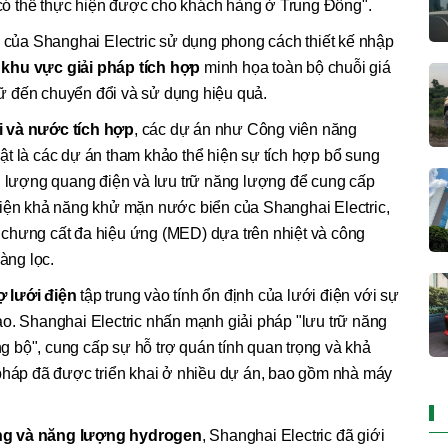
i có thể thực hiện được cho khách hàng ở Trung Đông".
m của Shanghai Electric sử dụng phong cách thiết kế nhập
khu vực giải pháp tích hợp
minh họa toàn bộ chuỗi giá
trữ đến chuyển đổi và sử dụng hiệu quả.
i và nước tích hợp
, các dự án như Công viên năng
t là các dự án tham khảo thể hiện sự tích hợp bổ sung
ng lượng quang điện và lưu trữ năng lượng để cung cấp
hiện khả năng khử mặn nước biển của Shanghai Electric,
chưng cất đa hiệu ứng (MED) dựa trên nhiệt và công
àng lọc.
ợ lưới điện
tập trung vào tính ổn định của lưới điện với sự
o. Shanghai Electric nhấn mạnh giải pháp "lưu trữ năng
 bộ", cung cấp sự hỗ trợ quán tính quan trọng và khả
 pháp đã được triển khai ở nhiều dự án, bao gồm nhà máy
ng và năng lượng hydrogen
, Shanghai Electric đã giới