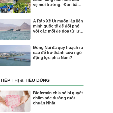
vệ môi trường: 'Đòn bẩy'
tài chính công và bước
ngoặt quản trị hiện đại
Ả Rập Xê Út muốn lập liên
minh quốc tế để đối phó
với các mối đe dọa từ lực
lượng Houthi
Đồng Nai đã quy hoạch ra
sao để trở thành cửa ngõ
động lực phía Nam?
TIẾP THỊ & TIÊU DÙNG
Biofermin chia sẻ bí quyết
chăm sóc đường ruột
chuẩn Nhật