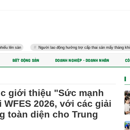
n
Người lao động hưởng trợ cấp thai sản mấy tháng khi sinh con t
BẤT ĐỘNG SẢN
DOANH NGHIỆP - DOANH NHÂN
CÔ
ic giới thiệu "Sức mạnh
i WFES 2026, với các giải
g toàn diện cho Trung