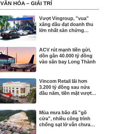
trụ, nắm giữ khối tài sản
VĂN HÓA – GIẢI TRÍ
hàng nghìn tỷ
Vượt Vingroup, "vua"
xăng dầu đạt doanh thu
lớn nhất sàn chứng
khoán
ACV rút mạnh tiền gửi,
dồn gần 40.000 tỷ đồng
vào sân bay Long Thành
Vincom Retail lãi hơn
3.200 tỷ đồng sau nửa
đầu năm, tiền mặt vượt
5.700 tỷ đồng
Mùa mưa bão đã "gõ
cửa", nhiều công trình
chống sạt lở vẫn chưa
hoàn thành