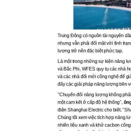
Trung Đông có nguồn tài nguyên dầu 
nhưng vẫn phải đối mặt với tình tr
lượng trở nên đặc biệt phức tạp.
Là một trong những sự kiện năng lư
và Bắc Phi, WFES quy tụ các nhà ho
và các nhà đổi mới công nghệ để gi
đẩy các giải pháp năng lượng bền 
"Chuyển đổi năng lượng không phải 
một cam kết ở cấp độ hệ thống",
ôn
điện Shanghai Electric cho biết. "Sha
Chúng tôi xem việc tích hợp năng lư
nhiên liệu xanh và khử cacbon công 