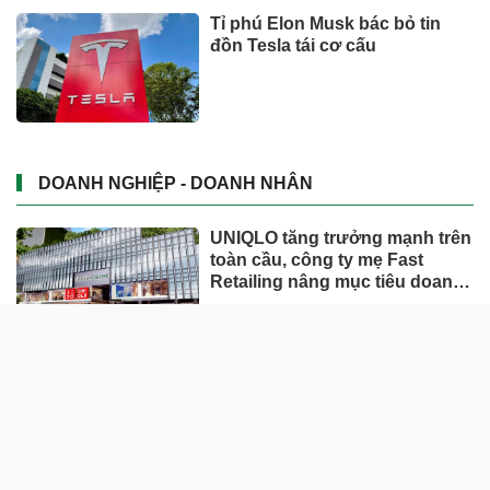
Tỉ phú Elon Musk bác bỏ tin
đồn Tesla tái cơ cấu
DOANH NGHIỆP - DOANH NHÂN
UNIQLO tăng trưởng mạnh trên
toàn cầu, công ty mẹ Fast
Retailing nâng mục tiêu doanh
thu và lợi nhuận năm 2026
Lộ diện khối tài sản trị giá gần
12.000 tỷ do con trai và con gái
ông Nguyễn Đức Thụy nắm
giữ tại một công ty sắp lên sàn