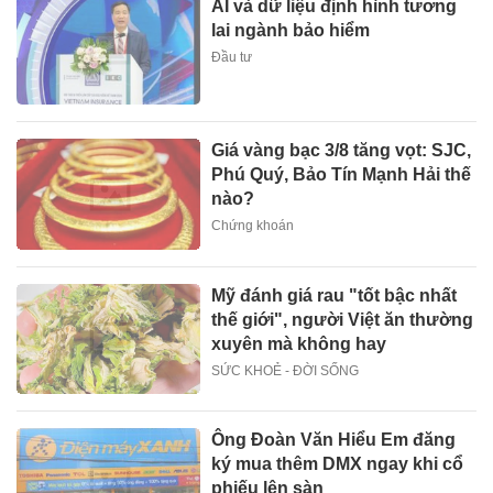
AI và dữ liệu định hình tương
lai ngành bảo hiểm
Đầu tư
Giá vàng bạc 3/8 tăng vọt: SJC,
Phú Quý, Bảo Tín Mạnh Hải thế
nào?
Chứng khoán
Mỹ đánh giá rau "tốt bậc nhất
thế giới", người Việt ăn thường
xuyên mà không hay
SỨC KHOẺ - ĐỜI SỐNG
Ông Đoàn Văn Hiểu Em đăng
ký mua thêm DMX ngay khi cổ
phiếu lên sàn