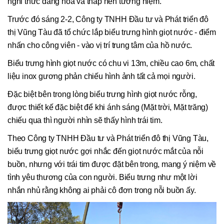
nghi thức dâng hoa và thắp nến tưởng niệm.
Trước đó sáng 2-2, Công ty TNHH Đầu tư và Phát triển đô
thị Vũng Tàu đã tổ chức lắp biểu trưng hình giọt nước - điểm
nhấn cho công viên - vào vị trí trung tâm của hồ nước.
Biểu trưng hình giọt nước có chu vi 13m, chiều cao 6m, chất
liệu inox gương phản chiếu hình ảnh tất cả mọi người.
Đặc biệt bên trong lòng biểu trưng hình giọt nước rỗng,
được thiết kế đặc biệt để khi ánh sáng (Mặt trời, Mặt trăng)
chiếu qua thì người nhìn sẽ thấy hình trái tim.
Theo Công ty TNHH Đầu tư và Phát triển đô thị Vũng Tàu,
biểu trưng giọt nước gợi nhắc đến giọt nước mắt của nỗi
buồn, nhưng với trái tim được đặt bên trong, mang ý niệm về
tình yêu thương của con người. Biểu trưng như một lời
nhắn nhủ rằng không ai phải cô đơn trong nỗi buồn ấy.