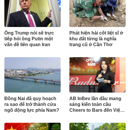
Ông Trump nói sẽ trực
Phát hiện hài cốt liệt sĩ ở
tiếp hỏi ông Putin một
khu đất từng là nghĩa
vấn đề liên quan Iran
trang cũ ở Cần Thơ
Đồng Nai đã quy hoạch
AB InBev lần đầu mang
ra sao để trở thành cửa
sáng kiến toàn cầu
ngõ động lực phía Nam?
Cheers to Bars đến Việt
Nam