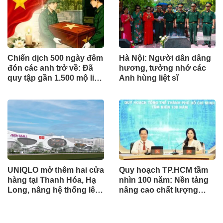
Chiến dịch 500 ngày đêm
Hà Nội: Người dân dâng
đón các anh trở về: Đã
hương, tưởng nhớ các
quy tập gần 1.500 mộ liệt
Anh hùng liệt sĩ
sĩ
UNIQLO mở thêm hai cửa
Quy hoạch TP.HCM tầm
hàng tại Thanh Hóa, Hạ
nhìn 100 năm: Nền tảng
Long, nâng hệ thống lên
nâng cao chất lượng
34 điểm bán trên toàn
sống người dân
quốc