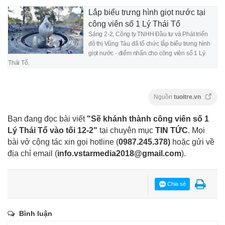
Lắp biểu trưng hình giọt nước tại
công viên số 1 Lý Thái Tổ
Sáng 2-2, Công ty TNHH Đầu tư và Phát triển
đô thị Vũng Tàu đã tổ chức lắp biểu trưng hình
giọt nước - điểm nhấn cho công viên số 1 Lý
Thái Tổ.
Nguồn
tuoitre.vn
Bạn đang đọc bài viết
"Sẽ khánh thành công viên số 1
Lý Thái Tổ vào tối 12-2"
tại chuyên mục
TIN TỨC
. Mọi
bài vở cộng tác xin gọi hotline (
0987.245.378
)
hoặc gửi về
địa chỉ email
(
info.vstarmedia2018@gmail.com
).
Chia sẻ
Bình luận