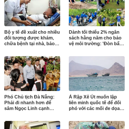
Bộ y tế đề xuất cho nhiều
Dành tối thiểu 2% ngân
đối tượng được khám,
sách hằng năm cho bảo
chữa bệnh tại nhà, bảo
vệ môi trường: 'Đòn bẩy'
hiểm y tế chi trả
tài chính công và bước
ngoặt quản trị hiện đại
Phó Chủ tịch Đà Nẵng:
Ả Rập Xê Út muốn lập
Phải đi nhanh hơn để
liên minh quốc tế để đối
sâm Ngọc Linh cạnh
phó với các mối đe dọa
tranh với thế giới
từ lực lượng Houthi