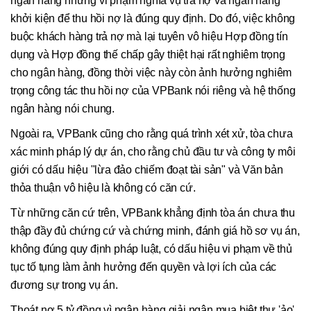
ngân hàng nhưng vi phạm nghĩa vụ trả nợ và ngân hàng
khởi kiện để thu hồi nợ là đúng quy định. Do đó, việc không
buộc khách hàng trả nợ mà lại tuyên vô hiệu Hợp đồng tín
dụng và Hợp đồng thế chấp gây thiệt hại rất nghiêm trọng
cho ngân hàng, đồng thời việc này còn ảnh hưởng nghiêm
trọng công tác thu hồi nợ của VPBank nói riêng và hệ thống
ngân hàng nói chung.
Ngoài ra, VPBank cũng cho rằng quá trình xét xử, tòa chưa
xác minh pháp lý dự án, cho rằng chủ đầu tư và công ty môi
giới có dấu hiệu "lừa đảo chiếm đoạt tài sản" và Văn bản
thỏa thuận vô hiệu là không có căn cứ.
Từ những căn cứ trên, VPBank khẳng định tòa án chưa thu
thập đầy đủ chứng cứ và chứng minh, đánh giá hồ sơ vụ án,
không đúng quy định pháp luật, có dấu hiệu vi phạm về thủ
tục tố tụng làm ảnh hưởng đến quyền và lợi ích của các
đương sự trong vụ án.
Thoát nợ 5 tỷ đồng vì ngân hàng giải ngân mua biệt thự 'ảo'