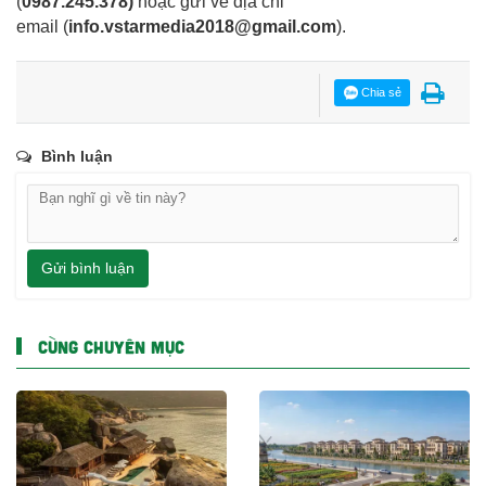
(
0987.245.378
)
hoặc gửi về địa chỉ
email
(
info.vstarmedia2018@gmail.com
).
Chia sẻ
Bình luận
Gửi bình luận
CÙNG CHUYÊN MỤC