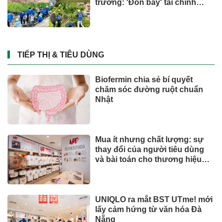
trường: 'Đòn bẩy' tài chính
công và bước ngoặt quản trị
hiện đại
TIẾP THỊ & TIÊU DÙNG
Biofermin chia sẻ bí quyết
chăm sóc đường ruột chuẩn
Nhật
Mua ít nhưng chất lượng: sự
thay đổi của người tiêu dùng
và bài toán cho thương hiệu
quốc tế
UNIQLO ra mắt BST UTme! mới
lấy cảm hứng từ văn hóa Đà
Nẵng