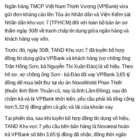
Ngân hàng TMCP Việt Nam Thịnh Vượng (VPBank) vừa
gửi đơn kháng cáo lên Tòa án Nhân dân và Viện Kiểm sát
Nhân dân khu vực 7 (TP.HCM) đối với toàn bộ bản án sơ
thẩm ngày 30/9 về tranh chấp tín dụng giữa ngân hàng và
khách hàng vay vốn.
Trước đó, ngày 30/9, TAND Khu vực 7 đã tuyên bố hợp
đồng tín dụng giữa VPBank và khách hàng (vợ chồng ông
Trần Hồng Sơn, bà Nguyễn Thị Xuân Đào) là vô hiệu. Theo
hồ sơ, vợ chồng ông Sơn - bà Đào đã vay VPBank 3,65 tỷ
đồng để mua biệt thự tại dự án NovaWorld Phan Thiết
(thuộc tỉnh Bình Thuận cũ, nay là tỉnh Lâm Đồng), sau đó
chậm trả và bị VPBank khởi kiện, yêu cầu phải trả tổng cộng
hơn 5,32 tỷ đồng gồm cả gốc và lãi của khoản vay.
Tại phiên tòa, sau khi tuyên bố hợp đồng tín dụng vô hiệu,
TAND Khu vực 7 yêu cầu bên bán hàng là Novareal hoàn
trả VPBank số tiền 3,65 tỷ đồng đã nhận, đồng thời ngân