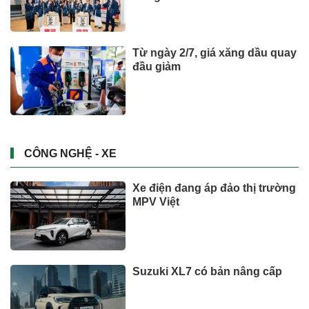
Từ ngày 2/7, giá xăng dầu quay
đầu giảm
CÔNG NGHỆ - XE
Xe điện đang áp đảo thị trường
MPV Việt
Suzuki XL7 có bản nâng cấp