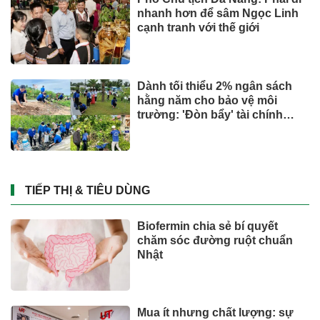
nhanh hơn để sâm Ngọc Linh
cạnh tranh với thế giới
Dành tối thiểu 2% ngân sách
hằng năm cho bảo vệ môi
trường: 'Đòn bẩy' tài chính
công và bước ngoặt quản trị
hiện đại
TIẾP THỊ & TIÊU DÙNG
Biofermin chia sẻ bí quyết
chăm sóc đường ruột chuẩn
Nhật
Mua ít nhưng chất lượng: sự