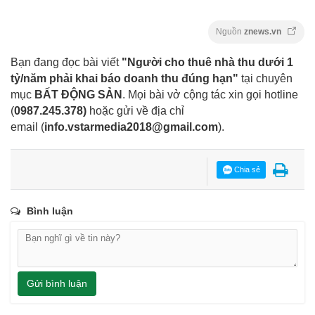
Nguồn
znews.vn
Bạn đang đọc bài viết
"Người cho thuê nhà thu dưới 1
tỷ/năm phải khai báo doanh thu đúng hạn"
tại chuyên
mục
BẤT ĐỘNG SẢN
. Mọi bài vở cộng tác xin gọi hotline
(
0987.245.378
)
hoặc gửi về địa chỉ
email
(
info.vstarmedia2018@gmail.com
).
Chia sẻ
Bình luận
Gửi bình luận