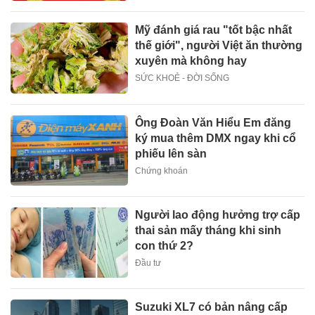
Mỹ đánh giá rau "tốt bậc nhất
thế giới", người Việt ăn thường
xuyên mà không hay
SỨC KHOẺ - ĐỜI SỐNG
Ông Đoàn Văn Hiểu Em đăng
ký mua thêm DMX ngay khi cổ
phiếu lên sàn
Chứng khoán
Người lao động hưởng trợ cấp
thai sản mấy tháng khi sinh
con thứ 2?
Đầu tư
Suzuki XL7 có bản nâng cấp