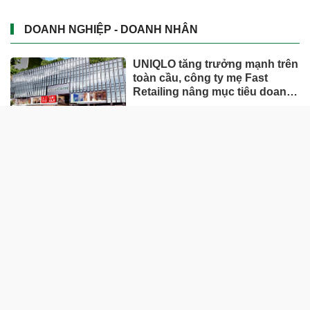
DOANH NGHIỆP - DOANH NHÂN
UNIQLO tăng trưởng mạnh trên
toàn cầu, công ty mẹ Fast
Retailing nâng mục tiêu doanh
thu và lợi nhuận năm 2026
Lộ diện khối tài sản trị giá gần
12.000 tỷ do con trai và con gái
ông Nguyễn Đức Thụy nắm
giữ tại một công ty sắp lên sàn
Một Gen Z giàu hơn cả ông
Trương Gia Bình, Bùi Thành
Nhơn trên sàn chứng khoán