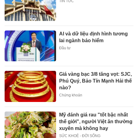
TIN TỨC
AI và dữ liệu định hình tương
lai ngành bảo hiểm
Đầu tư
Giá vàng bạc 3/8 tăng vọt: SJC,
Phú Quý, Bảo Tín Mạnh Hải thế
nào?
Chứng khoán
Mỹ đánh giá rau "tốt bậc nhất
thế giới", người Việt ăn thường
xuyên mà không hay
SỨC KHOẺ - ĐỜI SỐNG