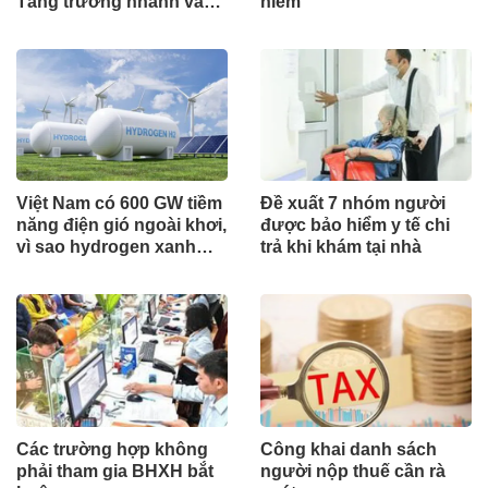
Tăng trưởng nhanh và
hiểm
ổn định bền vững
Việt Nam có 600 GW tiềm
Đề xuất 7 nhóm người
năng điện gió ngoài khơi,
được bảo hiểm y tế chi
vì sao hydrogen xanh
trả khi khám tại nhà
vẫn chưa cất cánh?
Các trường hợp không
Công khai danh sách
phải tham gia BHXH bắt
người nộp thuế cần rà