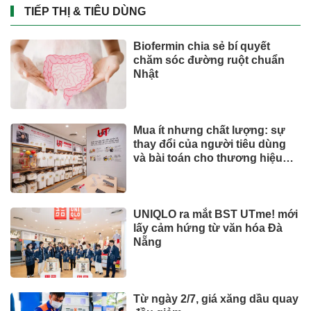
TIẾP THỊ & TIÊU DÙNG
Biofermin chia sẻ bí quyết
chăm sóc đường ruột chuẩn
Nhật
Mua ít nhưng chất lượng: sự
thay đổi của người tiêu dùng
và bài toán cho thương hiệu
quốc tế
UNIQLO ra mắt BST UTme! mới
lấy cảm hứng từ văn hóa Đà
Nẵng
Từ ngày 2/7, giá xăng dầu quay