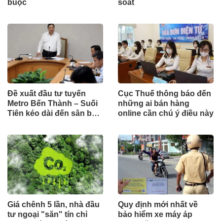
buộc
soát
Đề xuất đầu tư tuyến
Cục Thuế thông báo đến
Metro Bến Thành – Suối
những ai bán hàng
Tiên kéo dài đến sân bay
online cần chú ý điều này
Long Thành theo hình
thức công trình cấp bách
Giá chênh 5 lần, nhà đầu
Quy định mới nhất về
tư ngoại "săn" tín chỉ
bảo hiểm xe máy áp