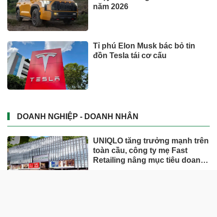
năm 2026
Tỉ phú Elon Musk bác bỏ tin
đồn Tesla tái cơ cấu
DOANH NGHIỆP - DOANH NHÂN
UNIQLO tăng trưởng mạnh trên
toàn cầu, công ty mẹ Fast
Retailing nâng mục tiêu doanh
thu và lợi nhuận năm 2026
Lộ diện khối tài sản trị giá gần
12.000 tỷ do con trai và con gái