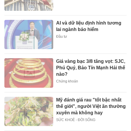
AI và dữ liệu định hình tương
lai ngành bảo hiểm
Đầu tư
Giá vàng bạc 3/8 tăng vọt: SJC,
Phú Quý, Bảo Tín Mạnh Hải thế
nào?
Chứng khoán
Mỹ đánh giá rau "tốt bậc nhất
thế giới", người Việt ăn thường
xuyên mà không hay
SỨC KHOẺ - ĐỜI SỐNG