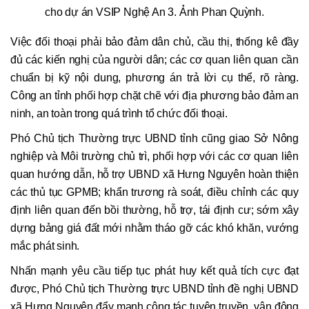
cho dự án VSIP Nghệ An 3. Ảnh Phan Quỳnh.
Việc đối thoại phải bảo đảm dân chủ, cầu thị, thống kê đầy
đủ các kiến nghị của người dân; các cơ quan liên quan cần
chuẩn bị kỹ nội dung, phương án trả lời cụ thể, rõ ràng.
Công an tỉnh phối hợp chặt chẽ với địa phương bảo đảm an
ninh, an toàn trong quá trình tổ chức đối thoại.
Phó Chủ tịch Thường trực UBND tỉnh cũng giao Sở Nông
nghiệp và Môi trường chủ trì, phối hợp với các cơ quan liên
quan hướng dẫn, hỗ trợ UBND xã Hưng Nguyên hoàn thiện
các thủ tục GPMB; khẩn trương rà soát, điều chỉnh các quy
định liên quan đến bồi thường, hỗ trợ, tái định cư; sớm xây
dựng bảng giá đất mới nhằm tháo gỡ các khó khăn, vướng
mắc phát sinh.
Nhấn mạnh yêu cầu tiếp tục phát huy kết quả tích cực đạt
được, Phó Chủ tịch Thường trực UBND tỉnh đề nghị UBND
xã Hưng Nguyên đẩy mạnh công tác tuyên truyền, vận động