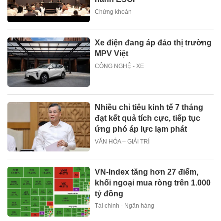
Chứng khoán
Xe điện đang áp đảo thị trường
MPV Việt
CÔNG NGHỆ - XE
Nhiều chỉ tiêu kinh tế 7 tháng
đạt kết quả tích cực, tiếp tục
ứng phó áp lực lạm phát
VĂN HÓA – GIẢI TRÍ
VN-Index tăng hơn 27 điểm,
khối ngoại mua ròng trên 1.000
tỷ đồng
Tài chính - Ngân hàng