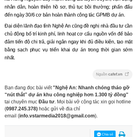
nhân dân, hoàn thiện hồ sơ, thủ tục bồi thường; phấn đấu
đến ngày 30/6 cơ bản hoàn thành công tác GPMB dự án.
Đại diện lãnh đạo tỉnh Nghệ An cũng đề nghị nhà đầu tư cần
chủ động bố trí kinh phí, linh hoạt cơ cấu nguồn vốn để bảo
đảm tiến độ chi trả, giải ngân ngay khi đủ điều kiện, tạo mặt
bằng sạch phục vụ triển khai dự án trong thời gian sớm
nhất.
Nguồn
cafef.vn
Bạn đang đọc bài viết
"Nghệ An: Nhanh chóng tháo gỡ
“nút thắt” dự án khu công nghiệp hơn 1.300 tỷ đồng"
tại chuyên mục
Đầu tư
. Mọi bài vở cộng tác xin gọi hotline
(
0987.245.378
)
hoặc gửi về địa chỉ
email
(
info.vstarmedia2018@gmail.com
).
Chia sẻ