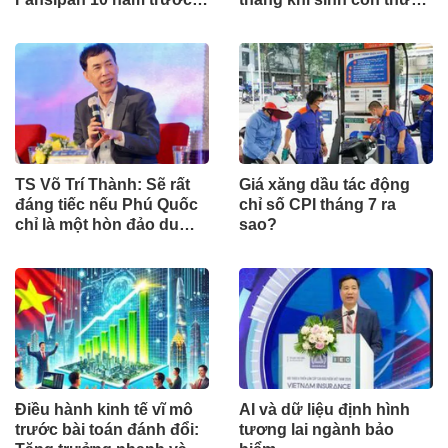
Đằng sau 15 phút lên nóc
2?
nhà Đông Dương
TS Võ Trí Thành: Sẽ rất
Giá xăng dầu tác động
đáng tiếc nếu Phú Quốc
chỉ số CPI tháng 7 ra
chỉ là một hòn đảo du
sao?
lịch
Điều hành kinh tế vĩ mô
AI và dữ liệu định hình
trước bài toán đánh đổi:
tương lai ngành bảo