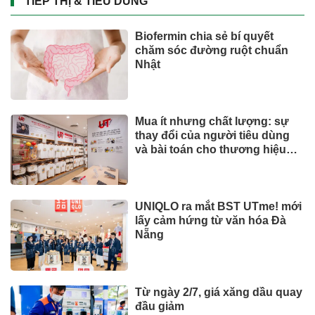
TIẾP THỊ & TIÊU DÙNG
Biofermin chia sẻ bí quyết
chăm sóc đường ruột chuẩn
Nhật
Mua ít nhưng chất lượng: sự
thay đổi của người tiêu dùng
và bài toán cho thương hiệu
quốc tế
UNIQLO ra mắt BST UTme! mới
lấy cảm hứng từ văn hóa Đà
Nẵng
Từ ngày 2/7, giá xăng dầu quay
đầu giảm