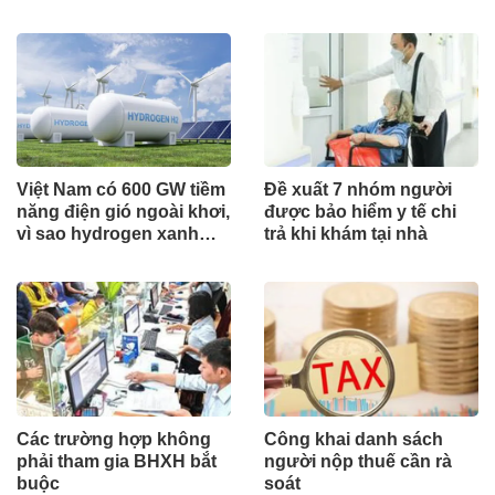
ổn định bền vững
Việt Nam có 600 GW tiềm
Đề xuất 7 nhóm người
năng điện gió ngoài khơi,
được bảo hiểm y tế chi
vì sao hydrogen xanh
trả khi khám tại nhà
vẫn chưa cất cánh?
Các trường hợp không
Công khai danh sách
phải tham gia BHXH bắt
người nộp thuế cần rà
buộc
soát