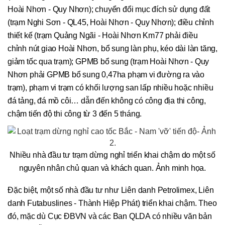
Hoài Nhơn - Quy Nhơn); chuyển đổi mục đích sử dụng đất
(trạm Nghi Sơn - QL45, Hoài Nhơn - Quy Nhơn); điều chỉnh
thiết kế (trạm Quảng Ngãi - Hoài Nhơn Km77 phải điều
chỉnh nút giao Hoài Nhơn, bổ sung làn phụ, kéo dài làn tăng,
giảm tốc qua trạm); GPMB bổ sung (trạm Hoài Nhơn - Quy
Nhơn phải GPMB bổ sung 0,47ha phạm vi đường ra vào
trạm), phạm vi trạm có khối lượng san lấp nhiều hoặc nhiều
đá tảng, đá mồ côi… dẫn đến không có công địa thi công,
chậm tiến độ thi công từ 3 đến 5 tháng.
Nhiều nhà đầu tư trạm dừng nghỉ triển khai chậm do một số
nguyên nhân chủ quan và khách quan. Ảnh minh họa.
Đặc biệt, một số nhà đầu tư như Liên danh Petrolimex, Liên
danh Futabuslines - Thành Hiệp Phát) triển khai chậm. Theo
đó, mặc dù Cục ĐBVN và các Ban QLDA có nhiều văn bản