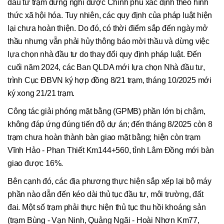
đầu tư trạm dừng nghỉ được Chính phủ xác định theo hình
thức xã hội hóa. Tuy nhiên, các quy định của pháp luật hiện
lại chưa hoàn thiện. Do đó, có thời điểm sắp đến ngày mở
thầu nhưng vẫn phải hủy thông báo mời thầu và dừng việc
lựa chọn nhà đầu tư do thay đổi quy định pháp luật. Đến
cuối năm 2024, các Ban QLDA mới lựa chọn Nhà đầu tư,
trình Cục ĐBVN ký hợp đồng 8/21 trạm, tháng 10/2025 mới
ký xong 21/21 trạm.
Công tác giải phóng mặt bằng (GPMB) phần lớn bị chậm,
không đáp ứng đúng tiến độ dự án; đến tháng 8/2025 còn 8
trạm chưa hoàn thành bàn giao mặt bằng; hiện còn trạm
Vĩnh Hảo - Phan Thiết Km144+560, tỉnh Lâm Đồng mới bàn
giao được 16%.
Bên cạnh đó, các địa phương thực hiện sắp xếp lại bộ máy
phần nào dẫn đến kéo dài thủ tục đầu tư, môi trường, đất
đai. Một số trạm phải thực hiện thủ tục thu hồi khoáng sản
(trạm Bùng - Vạn Ninh, Quảng Ngãi - Hoài Nhơn Km77,