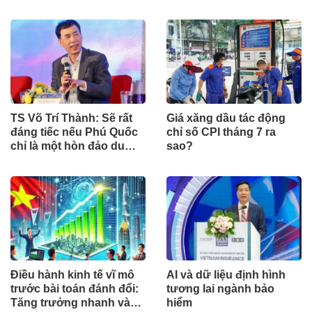
Đằng sau 15 phút lên nóc
2?
nhà Đông Dương
TS Võ Trí Thành: Sẽ rất
Giá xăng dầu tác động
đáng tiếc nếu Phú Quốc
chỉ số CPI tháng 7 ra
chỉ là một hòn đảo du
sao?
lịch
Điều hành kinh tế vĩ mô
AI và dữ liệu định hình
trước bài toán đánh đổi:
tương lai ngành bảo
Tăng trưởng nhanh và
hiểm