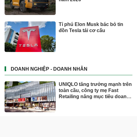
Tỉ phú Elon Musk bác bỏ tin
đồn Tesla tái cơ cấu
DOANH NGHIỆP - DOANH NHÂN
UNIQLO tăng trưởng mạnh trên
toàn cầu, công ty mẹ Fast
Retailing nâng mục tiêu doanh
thu và lợi nhuận năm 2026
Lộ diện khối tài sản trị giá gần
12.000 tỷ do con trai và con gái
ông Nguyễn Đức Thụy nắm