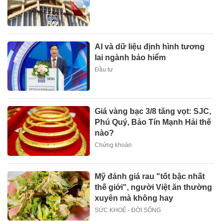
AI và dữ liệu định hình tương
lai ngành bảo hiểm
Đầu tư
Giá vàng bạc 3/8 tăng vọt: SJC,
Phú Quý, Bảo Tín Mạnh Hải thế
nào?
Chứng khoán
Mỹ đánh giá rau "tốt bậc nhất
thế giới", người Việt ăn thường
xuyên mà không hay
SỨC KHOẺ - ĐỜI SỐNG