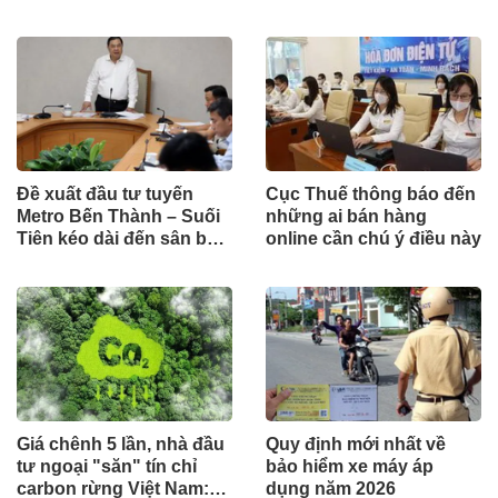
Đề xuất đầu tư tuyến
Cục Thuế thông báo đến
Metro Bến Thành – Suối
những ai bán hàng
Tiên kéo dài đến sân bay
online cần chú ý điều này
Long Thành theo hình
thức công trình cấp bách
Giá chênh 5 lần, nhà đầu
Quy định mới nhất về
tư ngoại "săn" tín chỉ
bảo hiểm xe máy áp
carbon rừng Việt Nam:
dụng năm 2026