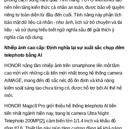
nên nền tảng kiến thức cá nhân an toàn, được bảo vệ quyền
riêng tư toàn diện từ đầu đến cuối. Tính năng này phân tích
bảo mật dữ liệu cá nhân - như ảnh, lịch sử trò chuyện và tài
liệu - và sử dụng hiểu biết ngữ nghĩa sâu để giải thích ý
nghĩa của nội dung.
Nhiếp ảnh cao cấp: Định nghĩa lại sự xuất sắc chụp đêm
telephoto bằng AI
HONOR nâng tầm nhiếp ảnh trên smartphone lên một tầm
cao mới với những cải tiến mới nhất trong hệ thống camera
AiMAGE, mang đến độ sắc nét, độ ổn định và khả năng
kiểm soát sáng tạo chưa từng có, được hỗ trợ bởi AI thế hệ
mới.
HONOR Magic8 Pro giới thiệu hệ thống telephoto AI tiên
tiến nhất ngành hiện nay, trang bị camera Ultra Night
Telephoto 200MP[2], cảm biến lớn 1/1.4 inch và khẩu độ
rộng f/2.6. Thiết lập này giúp tăng cường đáng kể khả năng