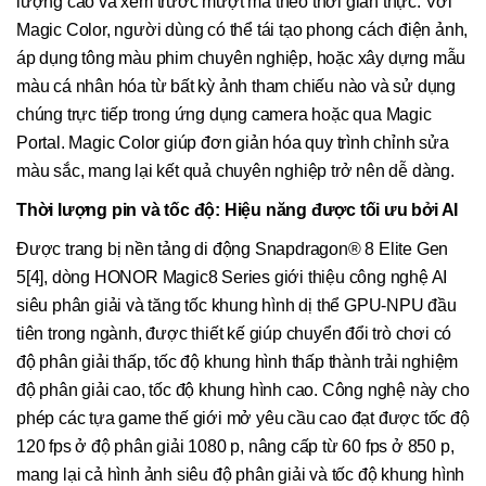
lượng cao và xem trước mượt mà theo thời gian thực. Với
Magic Color, người dùng có thể tái tạo phong cách điện ảnh,
áp dụng tông màu phim chuyên nghiệp, hoặc xây dựng mẫu
màu cá nhân hóa từ bất kỳ ảnh tham chiếu nào và sử dụng
chúng trực tiếp trong ứng dụng camera hoặc qua Magic
Portal. Magic Color giúp đơn giản hóa quy trình chỉnh sửa
màu sắc, mang lại kết quả chuyên nghiệp trở nên dễ dàng.
Thời lượng pin và tốc độ: Hiệu năng được tối ưu bởi AI
Được trang bị nền tảng di động Snapdragon® 8 Elite Gen
5[4], dòng HONOR Magic8 Series giới thiệu công nghệ AI
siêu phân giải và tăng tốc khung hình dị thể GPU-NPU đầu
tiên trong ngành, được thiết kế giúp chuyển đổi trò chơi có
độ phân giải thấp, tốc độ khung hình thấp thành trải nghiệm
độ phân giải cao, tốc độ khung hình cao. Công nghệ này cho
phép các tựa game thế giới mở yêu cầu cao đạt được tốc độ
120 fps ở độ phân giải 1080 p, nâng cấp từ 60 fps ở 850 p,
mang lại cả hình ảnh siêu độ phân giải và tốc độ khung hình