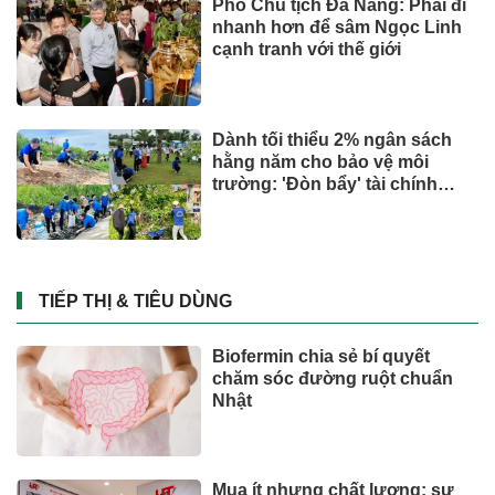
Phó Chủ tịch Đà Nẵng: Phải đi
nhanh hơn để sâm Ngọc Linh
cạnh tranh với thế giới
Dành tối thiểu 2% ngân sách
hằng năm cho bảo vệ môi
trường: 'Đòn bẩy' tài chính
công và bước ngoặt quản trị
hiện đại
TIẾP THỊ & TIÊU DÙNG
Biofermin chia sẻ bí quyết
chăm sóc đường ruột chuẩn
Nhật
Mua ít nhưng chất lượng: sự