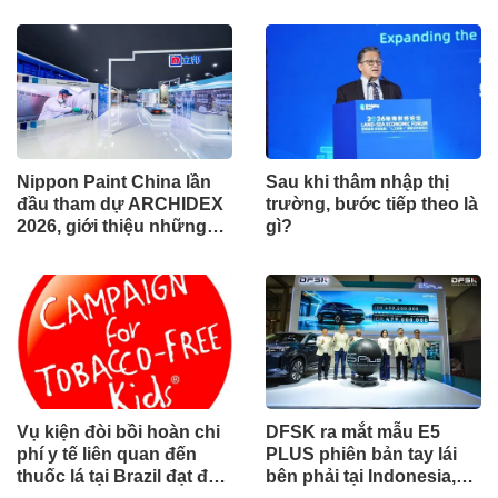
vực
Nippon Paint China lần
Sau khi thâm nhập thị
đầu tham dự ARCHIDEX
trường, bước tiếp theo là
2026, giới thiệu những
gì?
đổi mới cho các ngành
công nghiệp
Vụ kiện đòi bồi hoàn chi
DFSK ra mắt mẫu E5
phí y tế liên quan đến
PLUS phiên bản tay lái
thuốc lá tại Brazil đạt đến
bên phải tại Indonesia,