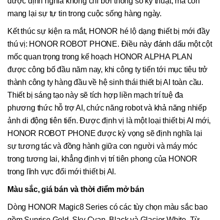
được định nghĩa không chỉ bởi thông số kỹ thuật, mà còn
mang lại sự tự tin trong cuộc sống hàng ngày.
Kết thúc sự kiện ra mắt, HONOR hé lộ dạng thiết bị mới đầy
thú vị: HONOR ROBOT PHONE. Điều này đánh dấu một cột
mốc quan trọng trong kế hoạch HONOR ALPHA PLAN
được công bố đầu năm nay, khi công ty tiến tới mục tiêu trở
thành công ty hàng đầu về hệ sinh thái thiết bị AI toàn cầu.
Thiết bị sáng tạo này sẽ tích hợp liền mạch trí tuệ đa
phương thức hỗ trợ AI, chức năng robot và khả năng nhiếp
ảnh di động tiên tiến. Được định vị là một loại thiết bị AI mới,
HONOR ROBOT PHONE được kỳ vọng sẽ định nghĩa lại
sự tương tác và đồng hành giữa con người và máy móc
trong tương lai, khẳng định vị trí tiên phong của HONOR
trong lĩnh vực đổi mới thiết bị AI.
Màu sắc, giá bán và thời điểm mở bán
Dòng HONOR Magic8 Series có các tùy chọn màu sắc bao
gồm Sunrise Gold, Sky Cyan, Black và Glacier White. Từ