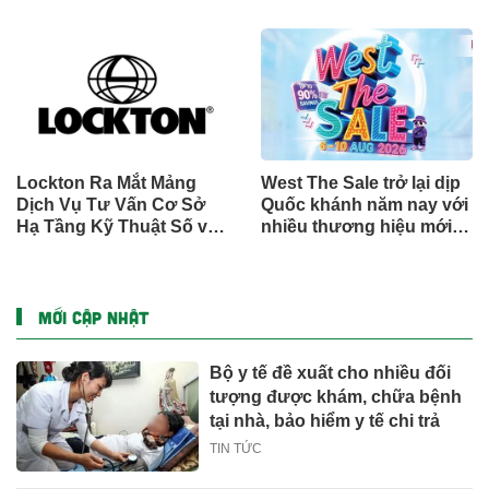
Công Bố Bộ Sưu Tập
đường sinh sản thông
Honkai: Star Rail Chính
qua Nghiên cứu lâm
Thức Tại Đông Nam Á
sàng một triệu ca toàn
cầu (GMCS)
Lockton Ra Mắt Mảng
West The Sale trở lại dịp
Dịch Vụ Tư Vấn Cơ Sở
Quốc khánh năm nay với
Hạ Tầng Kỹ Thuật Số và
nhiều thương hiệu mới,
Trung Tâm Dữ Liệu Toàn
phần thưởng và ưu đãi
Cầu
mua sắm lên tới 90% tại
IMM và Westgate
MỚI CẬP NHẬT
Bộ y tế đề xuất cho nhiều đối
tượng được khám, chữa bệnh
tại nhà, bảo hiểm y tế chi trả
TIN TỨC