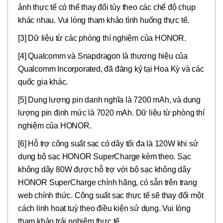
ảnh thực tế có thể thay đổi tùy theo các chế độ chụp
khác nhau. Vui lòng tham khảo tình huống thực tế.
[3] Dữ liệu từ các phòng thí nghiệm của HONOR.
[4] Qualcomm và Snapdragon là thương hiệu của
Qualcomm Incorporated, đã đăng ký tại Hoa Kỳ và các
quốc gia khác.
[5] Dung lượng pin danh nghĩa là 7200 mAh, và dung
lượng pin định mức là 7020 mAh. Dữ liệu từ phòng thí
nghiệm của HONOR.
[6] Hỗ trợ công suất sạc có dây tối đa là 120W khi sử
dụng bộ sạc HONOR SuperCharge kèm theo. Sạc
không dây 80W được hỗ trợ với bộ sạc không dây
HONOR SuperCharge chính hãng, có sẵn trên trang
web chính thức. Công suất sạc thực tế sẽ thay đổi một
cách linh hoạt tuỳ theo điều kiện sử dụng. Vui lòng
tham khảo trải nghiệm thực tế.