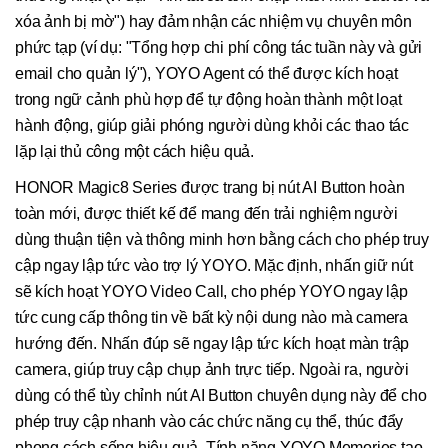
xóa ảnh bị mờ") hay đảm nhận các nhiệm vụ chuyên môn
phức tạp (ví dụ: "Tổng hợp chi phí công tác tuần này và gửi
email cho quản lý"), YOYO Agent có thể được kích hoạt
trong ngữ cảnh phù hợp để tự động hoàn thành một loạt
hành động, giúp giải phóng người dùng khỏi các thao tác
lặp lại thủ công một cách hiệu quả.
HONOR Magic8 Series được trang bị nút AI Button hoàn
toàn mới, được thiết kế để mang đến trải nghiệm người
dùng thuận tiện và thông minh hơn bằng cách cho phép truy
cập ngay lập tức vào trợ lý YOYO. Mặc định, nhấn giữ nút
sẽ kích hoạt YOYO Video Call, cho phép YOYO ngay lập
tức cung cấp thông tin về bất kỳ nội dung nào mà camera
hướng đến. Nhấn đúp sẽ ngay lập tức kích hoạt màn trập
camera, giúp truy cập chụp ảnh trực tiếp. Ngoài ra, người
dùng có thể tùy chỉnh nút AI Button chuyên dụng này để cho
phép truy cập nhanh vào các chức năng cụ thể, thúc đẩy
phong cách sống hiệu quả. Tính năng YOYO Memories tạo