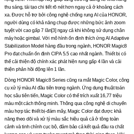
thu sáng, tái tạo chi tiết rõ nét hơn ngay cả ở khoảng cách
xa. Được hỗ trợ bởi công nghệ chống rung AI của HONOR,
người dùng có khả năng chụp được những bức ảnh zoom
tuyệt vời cao gấp 7 lần[3] ngay cả khi không sử dụng chân
máy hoặc gimbal. Với mô hình ổn định thích ứng AI Adaptive
Stabilization Model hàng đầu trong ngành, HONOR Magic8
Pro đạt chuẩn ổn định CIPA 5.5 cao nhất ngành. T́hiết bị có
thể cải thiện độ chính xác phát hiện rung gấp 4 lần và cải
thiện phản hồi động lên 1 lần.
Dòng HONOR Magic8 Series cũng ra mắt Magic Color, công
cụ xử lý màu AI đầu tiên trong ngành. Ứng dụng thuật toán
học sâu tiên tiến, Magic Color có thể trích xuất 16,77 triệu
màu một cách thông minh. Thông qua công nghệ di chuyển
màu hợp tác thiết bị-đám mây, Magic Color đạt được khả
năng theo dõi và xử lý màu sắc hiệu quả cả ở tông toàn
cảnh và tinh chỉnh cục bộ, đảm bảo cả kết quả đầu ra chất