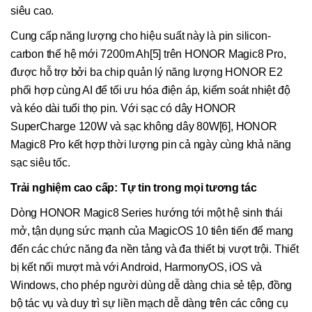
siêu cao.
Cung cấp năng lượng cho hiệu suất này là pin silicon-
carbon thế hệ mới 7200m Ah[5] trên HONOR Magic8 Pro,
được hỗ trợ bởi ba chip quản lý năng lượng HONOR E2
phối hợp cùng AI để tối ưu hóa điện áp, kiểm soát nhiệt độ
và kéo dài tuổi thọ pin. Với sạc có dây HONOR
SuperCharge 120W và sạc không dây 80W[6], HONOR
Magic8 Pro kết hợp thời lượng pin cả ngày cùng khả năng
sạc siêu tốc.
Trải nghiệm cao cấp: Tự tin trong mọi tương tác
Dòng HONOR Magic8 Series hướng tới một hệ sinh thái
mở, tận dụng sức mạnh của MagicOS 10 tiên tiến để mang
đến các chức năng đa nền tảng và đa thiết bị vượt trội. Thiết
bị kết nối mượt mà với Android, HarmonyOS, iOS và
Windows, cho phép người dùng dễ dàng chia sẻ tệp, đồng
bộ tác vụ và duy trì sự liền mạch dễ dàng trên các công cụ