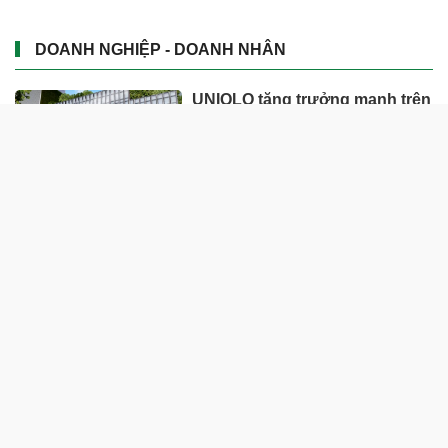
DOANH NGHIỆP - DOANH NHÂN
UNIQLO tăng trưởng mạnh trên
toàn cầu, công ty mẹ Fast
Retailing nâng mục tiêu doanh
thu và lợi nhuận năm 2026
Lộ diện khối tài sản trị giá gần
12.000 tỷ do con trai và con gái
ông Nguyễn Đức Thụy nắm
giữ tại một công ty sắp lên sàn
Một Gen Z giàu hơn cả ông
Trương Gia Bình, Bùi Thành
Nhơn trên sàn chứng khoán