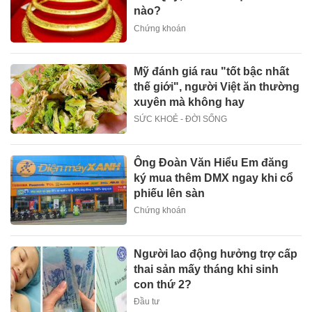
nào?
Chứng khoán
Mỹ đánh giá rau "tốt bậc nhất
thế giới", người Việt ăn thường
xuyên mà không hay
SỨC KHOẺ - ĐỜI SỐNG
Ông Đoàn Văn Hiểu Em đăng
ký mua thêm DMX ngay khi cổ
phiếu lên sàn
Chứng khoán
Người lao động hưởng trợ cấp
thai sản mấy tháng khi sinh
con thứ 2?
Đầu tư