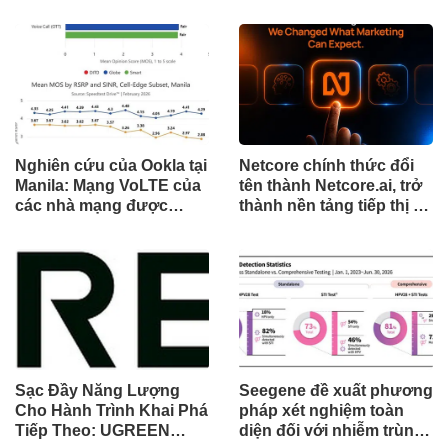
cột mốc quan trọng khi
đánh dấu cột mốc mới
tòa án chuẩn bị ra phán
trong hành trình mở rộng
quyết.
toàn cầu
Nghiên cứu của Ookla tại
Netcore chính thức đổi
Manila: Mạng VoLTE của
tên thành Netcore.ai, trở
các nhà mạng được
thành nền tảng tiếp thị tự
chứng minh vượt trội
động bằng AI đầu tiên
hơn các ứng dụng OTT
chia sẻ trách nhiệm tăng
về chất lượng và độ tin
trưởng khách hàng
cậy của cuộc gọi thoại
Sạc Đầy Năng Lượng
Seegene đề xuất phương
Cho Hành Trình Khai Phá
pháp xét nghiệm toàn
Tiếp Theo: UGREEN
diện đối với nhiễm trùng