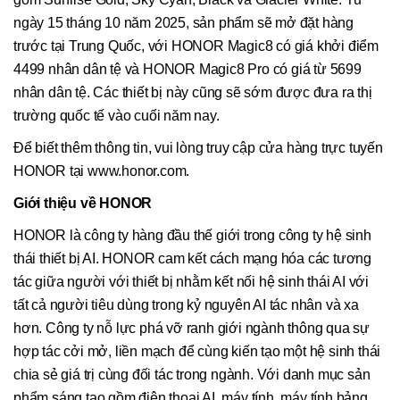
ngày 15 tháng 10 năm 2025, sản phẩm sẽ mở đặt hàng
trước tại Trung Quốc, với HONOR Magic8 có giá khởi điểm
4499 nhân dân tệ và HONOR Magic8 Pro có giá từ 5699
nhân dân tệ. Các thiết bị này cũng sẽ sớm được đưa ra thị
trường quốc tế vào cuối năm nay.
Để biết thêm thông tin, vui lòng truy cập cửa hàng trực tuyến
HONOR tại www.honor.com.
Giới thiệu về HONOR
HONOR là công ty hàng đầu thế giới trong công ty hệ sinh
thái thiết bị AI. HONOR cam kết cách mạng hóa các tương
tác giữa người với thiết bị nhằm kết nối hệ sinh thái AI với
tất cả người tiêu dùng trong kỷ nguyên AI tác nhân và xa
hơn. Công ty nỗ lực phá vỡ ranh giới ngành thông qua sự
hợp tác cởi mở, liền mạch để cùng kiến tạo một hệ sinh thái
chia sẻ giá trị cùng đối tác trong ngành. Với danh mục sản
phẩm sáng tạo gồm điện thoại AI, máy tính, máy tính bảng,