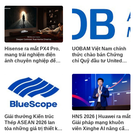
Hisense ra mắt PX4 Pro,
UOBAM Việt Nam chính
mang trải nghiệm điện
thức chào bán Chứng
ảnh chuyên nghiệp đến
chỉ Quỹ đầu tư United
không gian gia đình
Dòng Tiền Linh Hoạt
(UMMF)
Giải thưởng Kiến trúc
HNS 2026 | Huawei ra mắt
Thép ASEAN 2026 lan
Giải pháp mạng khuôn
tỏa những giá trị thiết kế
viên Xinghe AI nâng cấp
xuất sắc qua hợp tác khu
cho khu vực Nam Phi