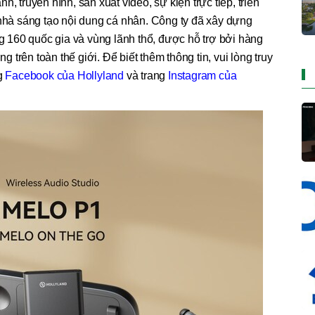
, truyền hình, sản xuất video, sự kiện trực tiếp, triển
 nhà sáng tạo nội dung cá nhân. Công ty đã xây dựng
160 quốc gia và vùng lãnh thổ, được hỗ trợ bởi hàng
trên toàn thế giới. Để biết thêm thông tin, vui lòng truy
ng
Facebook của Hollyland
và trang
Instagram của