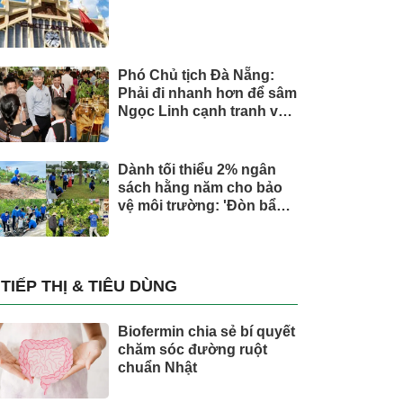
Phó Chủ tịch Đà Nẵng:
Phải đi nhanh hơn để sâm
Ngọc Linh cạnh tranh với
thế giới
Dành tối thiểu 2% ngân
sách hằng năm cho bảo
vệ môi trường: 'Đòn bẩy'
tài chính công và bước
ngoặt quản trị hiện đại
TIẾP THỊ & TIÊU DÙNG
Biofermin chia sẻ bí quyết
chăm sóc đường ruột
chuẩn Nhật