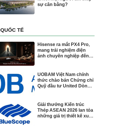
sự cân bằng?
QUỐC TẾ
Hisense ra mắt PX4 Pro,
mang trải nghiệm điện
ảnh chuyên nghiệp đến
không gian gia đình
UOBAM Việt Nam chính
thức chào bán Chứng chỉ
Quỹ đầu tư United Dòng
Tiền Linh Hoạt (UMMF)
Giải thưởng Kiến trúc
Thép ASEAN 2026 lan tỏa
những giá trị thiết kế xuất
sắc qua hợp tác khu vực