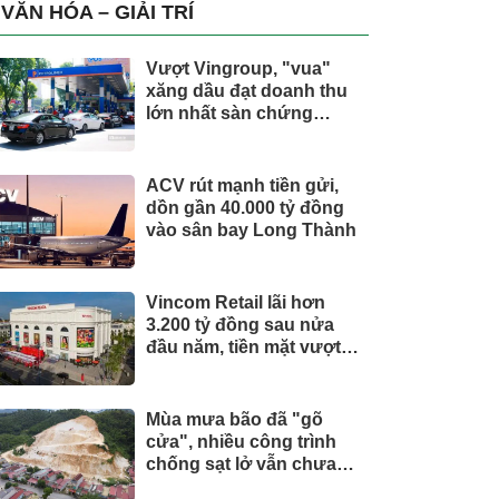
trụ, nắm giữ khối tài sản
VĂN HÓA – GIẢI TRÍ
hàng nghìn tỷ
Vượt Vingroup, "vua"
xăng dầu đạt doanh thu
lớn nhất sàn chứng
khoán
ACV rút mạnh tiền gửi,
dồn gần 40.000 tỷ đồng
vào sân bay Long Thành
Vincom Retail lãi hơn
3.200 tỷ đồng sau nửa
đầu năm, tiền mặt vượt
5.700 tỷ đồng
Mùa mưa bão đã "gõ
cửa", nhiều công trình
chống sạt lở vẫn chưa
hoàn thành