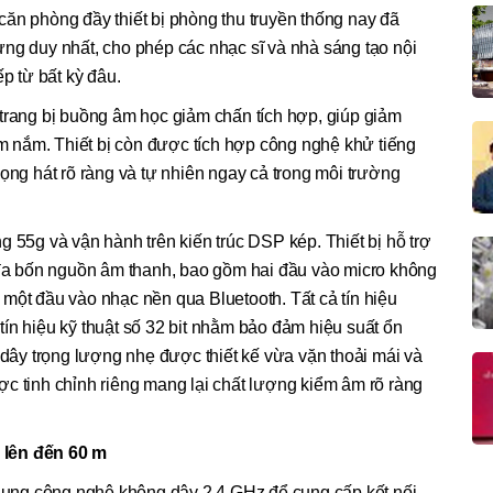
ăn phòng đầy thiết bị phòng thu truyền thống nay đã
ng duy nhất, cho phép các nhạc sĩ và nhà sáng tạo nội
ếp từ bất kỳ đâu.
trang bị buồng âm học giảm chấn tích hợp, giúp giảm
cầm nắm. Thiết bị còn được tích hợp công nghệ khử tiếng
iọng hát rõ ràng và tự nhiên ngay cả trong môi trường
g 55g và vận hành trên kiến trúc DSP kép. Thiết bị hỗ trợ
i đa bốn nguồn âm thanh, bao gồm hai đầu vào micro không
một đầu vào nhạc nền qua Bluetooth. Tất cả tín hiệu
ín hiệu kỹ thuật số 32 bit nhằm bảo đảm hiệu suất ổn
g dây trọng lượng nhẹ được thiết kế vừa vặn thoải mái và
c tinh chỉnh riêng mang lại chất lượng kiểm âm rõ ràng
 lên đến 60 m
ng công nghệ không dây 2,4 GHz để cung cấp kết nối