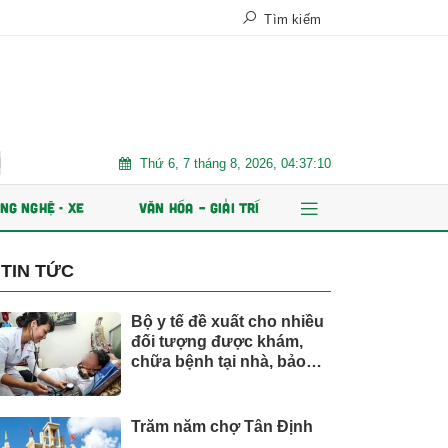
Tìm kiếm
Thứ 6, 7 tháng 8, 2026, 04:37:11
Trăm năm chợ Tân Định
AI và dữ liệu định hình tương lai ngàn
NG NGHỆ - XE
VĂN HÓA – GIẢI TRÍ
TIN TỨC
Bộ y tế đề xuất cho nhiều
đối tượng được khám,
chữa bệnh tại nhà, bảo
hiểm y tế chi trả
Trăm năm chợ Tân Định