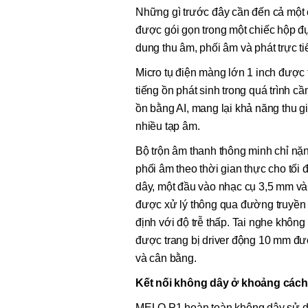
Những gì trước đây cần đến cả một c
được gói gọn trong một chiếc hộp đự
dung thu âm, phối âm và phát trực ti
Micro tụ điện màng lớn 1 inch được 
tiếng ồn phát sinh trong quá trình 
ồn bằng AI, mang lại khả năng thu g
nhiều tạp âm.
Bộ trộn âm thanh thông minh chỉ nặn
phối âm theo thời gian thực cho tố
dây, một đầu vào nhạc cụ 3,5 mm và 
được xử lý thông qua đường truyền t
định với độ trễ thấp. Tai nghe khôn
được trang bị driver động 10 mm đượ
và cân bằng.
Kết nối không dây ở khoảng cách
MELO P1 hoàn toàn không dây sử dụ