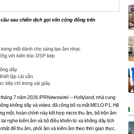
 cầu sau chiến dịch gọi vốn cộng đồng trên
ả trong một dành cho sáng tạo âm nhạc
55g với kiến trúc DSP kép
hông dây
iết lập cài sẵn
 tiếp chỉ trong vài giây
háng 7 năm 2026 /PRNewswire/ -- Hollyland, nhà cung
thông không dây và video, đã công bố ra mắt MELO P1. Hệ
ong một, hoàn chỉnh này kết hợp micro thu âm, bộ trộn âm
tai nghe kiểm âm và bộ điều khiển từ xa không dây tích
 nhất để thu âm, phối âm và kiểm âm theo thời gian thực.