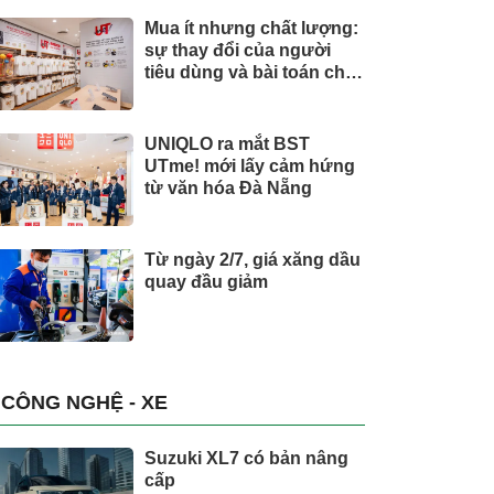
Mua ít nhưng chất lượng:
sự thay đổi của người
tiêu dùng và bài toán cho
thương hiệu quốc tế
UNIQLO ra mắt BST
UTme! mới lấy cảm hứng
từ văn hóa Đà Nẵng
Từ ngày 2/7, giá xăng dầu
quay đầu giảm
CÔNG NGHỆ - XE
Suzuki XL7 có bản nâng
cấp