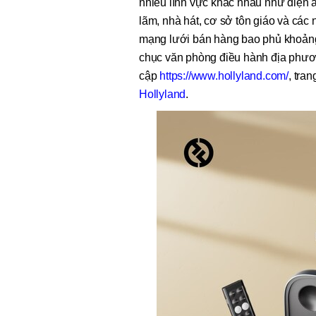
nhiều lĩnh vực khác nhau như điện ảnh
lãm, nhà hát, cơ sở tôn giáo và các
mạng lưới bán hàng bao phủ khoảng 
chục văn phòng điều hành địa phương 
cập
https://www.hollyland.com/
, tra
Hollyland
.