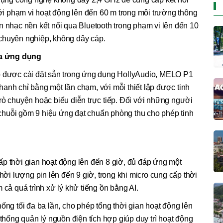
với phạm vi hoạt động lên đến 60 m trong môi trường thông
n nhạc nền kết nối qua Bluetooth trong phạm vi lên đến 10
chuyên nghiệp, không dây cáp.
a ứng dụng
p được cài đặt sẵn trong ứng dụng HollyAudio, MELO P1
anh chỉ bằng một lần chạm, với mỗi thiết lập được tinh
rò chuyện hoặc biểu diễn trực tiếp. Đối với những người
huỗi gồm 9 hiệu ứng đạt chuẩn phòng thu cho phép tinh
p thời gian hoạt động lên đến 8 giờ, đủ đáp ứng một
thời lượng pin lên đến 9 giờ, trong khi micro cung cấp thời
 cả quá trình xử lý khử tiếng ồn bằng AI.
ống tối đa ba lần, cho phép tổng thời gian hoạt động lên
 thống quản lý nguồn điện tích hợp giúp duy trì hoạt động