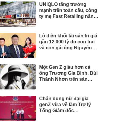
UNIQLO tăng trưởng
mạnh trên toàn cầu, công
ty mẹ Fast Retailing nâng
mục tiêu doanh thu và lợi
nhuận năm 2026
Lộ diện khối tài sản trị giá
gần 12.000 tỷ do con trai
và con gái ông Nguyễn
Đức Thụy nắm giữ tại một
công ty sắp lên sàn
Một Gen Z giàu hơn cả
ông Trương Gia Bình, Bùi
Thành Nhơn trên sàn
chứng khoán
Chân dung nữ đại gia
genZ vừa về làm Trợ lý
Tổng Giám đốc
Sacombank: 21 tuổi làm
Tổng Giám đốc doanh
nghiệp hàng không vũ