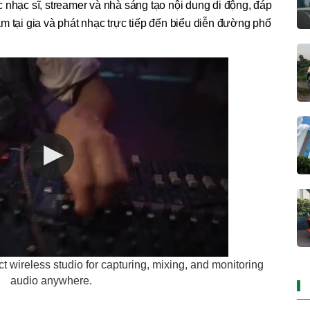
 nhạc sĩ, streamer và nhà sáng tạo nội dung di động, đáp
m tại gia và phát nhạc trực tiếp đến biểu diễn đường phố
reless studio for capturing, mixing, and monitoring
audio anywhere.