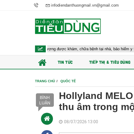
infodiendanthuongmail.vn@gmail.com
 cho nhiều đối tượng được khám, chữa bệnh tại nhà, bảo hiểm y tế chi trả
TIN TỨC
TIẾP THỊ & TIÊU DÙNG
TRANG CHỦ
QUỐC TẾ
Hollyland MELO 
BÌNH
LUẬN
thu âm trong m
08/07/2026 13:00