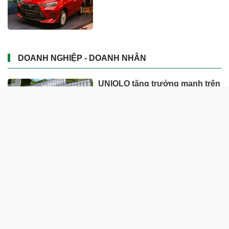
DOANH NGHIỆP - DOANH NHÂN
UNIQLO tăng trưởng mạnh trên
toàn cầu, công ty mẹ Fast
Retailing nâng mục tiêu doanh
thu và lợi nhuận năm 2026
Lộ diện khối tài sản trị giá gần
12.000 tỷ do con trai và con gái
ông Nguyễn Đức Thụy nắm
giữ tại một công ty sắp lên sàn
Một Gen Z giàu hơn cả ông
Trương Gia Bình, Bùi Thành
Nhơn trên sàn chứng khoán