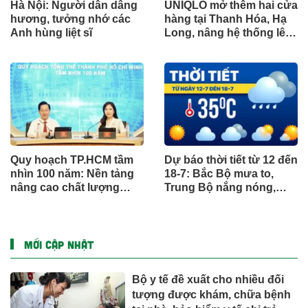
Hà Nội: Người dân dâng
UNIQLO mở thêm hai cửa
hương, tưởng nhớ các
hàng tại Thanh Hóa, Hạ
Anh hùng liệt sĩ
Long, nâng hệ thống lên
34 điểm bán trên toàn
quốc
Quy hoạch TP.HCM tầm
Dự báo thời tiết từ 12 đến
nhìn 100 năm: Nền tảng
18-7: Bắc Bộ mưa to,
nâng cao chất lượng
Trung Bộ nắng nóng,
sống người dân
Nam Bộ mưa chiều
MỚI CẬP NHẬT
Bộ y tế đề xuất cho nhiều đối
tượng được khám, chữa bệnh