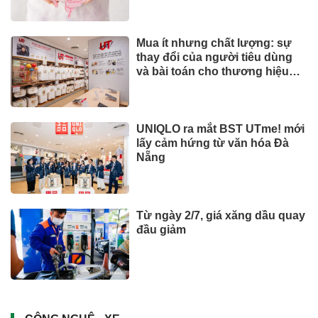
Mua ít nhưng chất lượng: sự
thay đổi của người tiêu dùng
và bài toán cho thương hiệu
quốc tế
UNIQLO ra mắt BST UTme! mới
lấy cảm hứng từ văn hóa Đà
Nẵng
Từ ngày 2/7, giá xăng dầu quay
đầu giảm