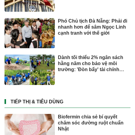
Phó Chủ tịch Đà Nẵng: Phải đi
nhanh hơn để sâm Ngọc Linh
cạnh tranh với thế giới
Dành tối thiểu 2% ngân sách
hằng năm cho bảo vệ môi
trường: 'Đòn bẩy' tài chính
công và bước ngoặt quản trị
hiện đại
TIẾP THỊ & TIÊU DÙNG
Biofermin chia sẻ bí quyết
chăm sóc đường ruột chuẩn
Nhật