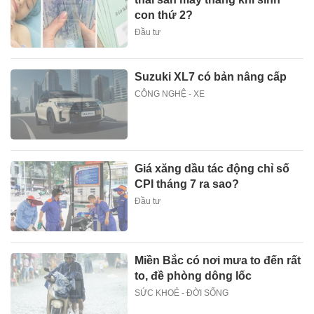
con thứ 2?
Đầu tư
Suzuki XL7 có bản nâng cấp
CÔNG NGHỆ - XE
Giá xăng dầu tác động chỉ số
CPI tháng 7 ra sao?
Đầu tư
Miền Bắc có nơi mưa to đến rất
to, đề phòng dông lốc
SỨC KHOẺ - ĐỜI SỐNG