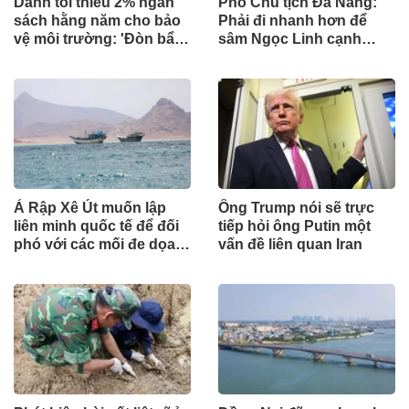
Dành tối thiểu 2% ngân
Phó Chủ tịch Đà Nẵng:
sách hằng năm cho bảo
Phải đi nhanh hơn để
vệ môi trường: 'Đòn bẩy'
sâm Ngọc Linh cạnh
tài chính công và bước
tranh với thế giới
ngoặt quản trị hiện đại
Ả Rập Xê Út muốn lập
Ông Trump nói sẽ trực
liên minh quốc tế để đối
tiếp hỏi ông Putin một
phó với các mối đe dọa
vấn đề liên quan Iran
từ lực lượng Houthi