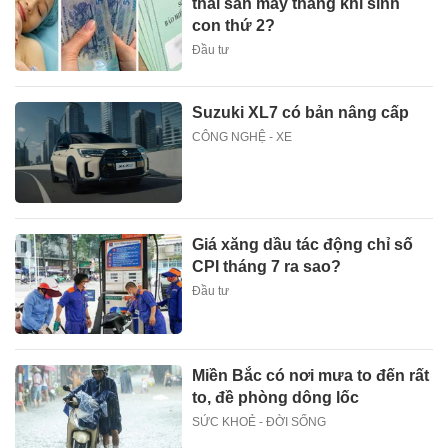
thai sản mấy tháng khi sinh
con thứ 2?
Đầu tư
Suzuki XL7 có bản nâng cấp
CÔNG NGHỆ - XE
Giá xăng dầu tác động chỉ số
CPI tháng 7 ra sao?
Đầu tư
Miền Bắc có nơi mưa to đến rất
to, đề phòng dông lốc
SỨC KHOẺ - ĐỜI SỐNG