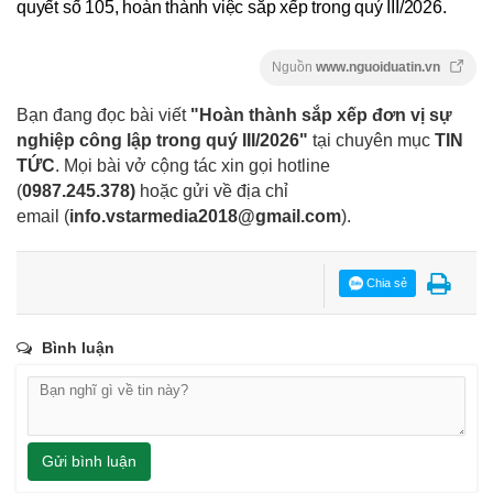
quyết số 105, hoàn thành việc sắp xếp trong quý III/2026.
Nguồn
www.nguoiduatin.vn
Bạn đang đọc bài viết
"Hoàn thành sắp xếp đơn vị sự
nghiệp công lập trong quý III/2026"
tại chuyên mục
TIN
TỨC
. Mọi bài vở cộng tác xin gọi hotline
(
0987.245.378
)
hoặc gửi về địa chỉ
email
(
info.vstarmedia2018@gmail.com
).
Chia sẻ
Bình luận
Gửi bình luận