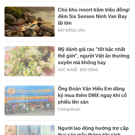
Chủ khu resort trăm triệu đồng/
đêm Six Senses Ninh Van Bay
lãi lớn
BẤT ĐỘNG SẢN
Mỹ đánh giá rau "tốt bậc nhất
thế giới", người Việt ăn thường
xuyên mà không hay
SỨC KHOẺ - ĐỜI SỐNG
Ông Đoàn Văn Hiểu Em đăng
ký mua thêm DMX ngay khi cổ
phiếu lên sàn
Chứng khoán
Người lao động hưởng trợ cấp
thai sản mấy tháng khi sinh