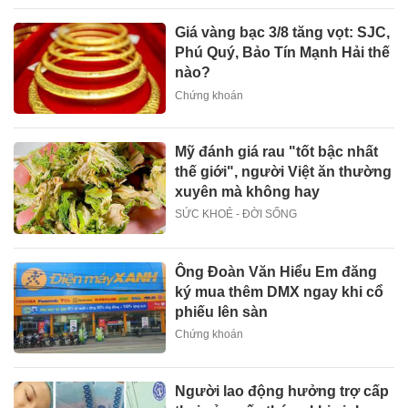
Giá vàng bạc 3/8 tăng vọt: SJC,
Phú Quý, Bảo Tín Mạnh Hải thế
nào?
Chứng khoán
Mỹ đánh giá rau "tốt bậc nhất
thế giới", người Việt ăn thường
xuyên mà không hay
SỨC KHOẺ - ĐỜI SỐNG
Ông Đoàn Văn Hiểu Em đăng
ký mua thêm DMX ngay khi cổ
phiếu lên sàn
Chứng khoán
Người lao động hưởng trợ cấp