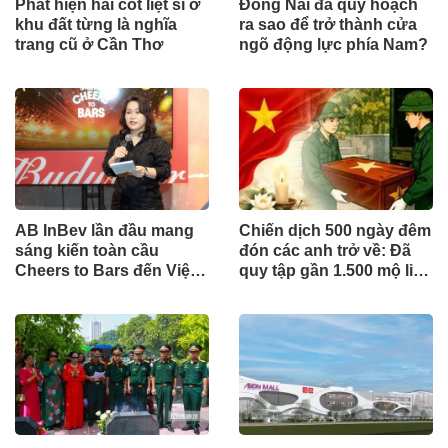
Phát hiện hài cốt liệt sĩ ở
Đồng Nai đã quy hoạch
khu đất từng là nghĩa
ra sao để trở thành cửa
trang cũ ở Cần Thơ
ngõ động lực phía Nam?
AB InBev lần đầu mang
Chiến dịch 500 ngày đêm
sáng kiến toàn cầu
đón các anh trở về: Đã
Cheers to Bars đến Việt
quy tập gần 1.500 mộ liệt
Nam
sĩ