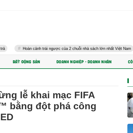
Hoàn cảnh trái ngược của 2 chuỗi nhà sách lớn nhất Việt Nam
Tră
BẤT ĐỘNG SẢN
DOANH NGHIỆP - DOANH NHÂN
CÔ
ừng lễ khai mạc FIFA
™ bằng đột phá công
LED