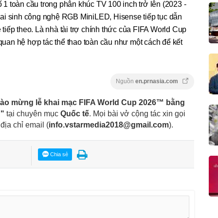
1 toàn cầu trong phân khúc TV 100 inch trở lên (2023 -
ai sinh công nghệ RGB MiniLED, Hisense tiếp tục dẫn
iếp theo. Là nhà tài trợ chính thức của FIFA World Cup
an hệ hợp tác thể thao toàn cầu như một cách để kết
Nguồn
en.prnasia.com
ào mừng lễ khai mạc FIFA World Cup 2026™ bằng
D"
tại chuyên mục
Quốc tế
. Mọi bài vở cộng tác xin gọi
địa chỉ email
(
info.vstarmedia2018@gmail.com
).
Chia sẻ