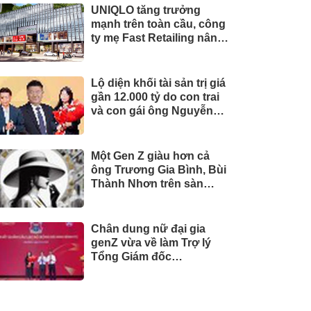
UNIQLO tăng trưởng
mạnh trên toàn cầu, công
ty mẹ Fast Retailing nâng
mục tiêu doanh thu và lợi
nhuận năm 2026
Lộ diện khối tài sản trị giá
gần 12.000 tỷ do con trai
và con gái ông Nguyễn
Đức Thụy nắm giữ tại một
công ty sắp lên sàn
Một Gen Z giàu hơn cả
ông Trương Gia Bình, Bùi
Thành Nhơn trên sàn
chứng khoán
Chân dung nữ đại gia
genZ vừa về làm Trợ lý
Tổng Giám đốc
Sacombank: 21 tuổi làm
Tổng Giám đốc doanh
nghiệp hàng không vũ