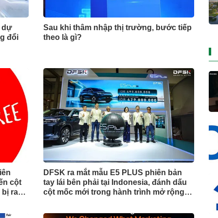
m dự
Sau khi thâm nhập thị trường, bước tiếp
g đổi
theo là gì?
liên
DFSK ra mắt mẫu E5 PLUS phiên bản
ến cột
tay lái bên phải tại Indonesia, đánh dấu
bị ra
cột mốc mới trong hành trình mở rộng
toàn cầu