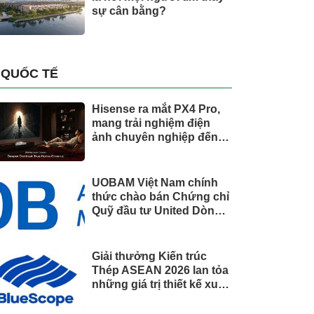
sự cân bằng?
QUỐC TẾ
Hisense ra mắt PX4 Pro,
mang trải nghiệm điện
ảnh chuyên nghiệp đến
không gian gia đình
UOBAM Việt Nam chính
thức chào bán Chứng chỉ
Quỹ đầu tư United Dòng
Tiền Linh Hoạt (UMMF)
Giải thưởng Kiến trúc
Thép ASEAN 2026 lan tỏa
những giá trị thiết kế xuất
sắc qua hợp tác khu vực