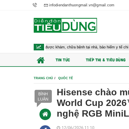
infodiendanthuongmail.vn@gmail.com
iều đối tượng được khám, chữa bệnh tại nhà, bảo hiểm y tế chi trả
TIN TỨC
TIẾP THỊ & TIÊU DÙNG
TRANG CHỦ
QUỐC TẾ
Hisense chào m
BÌNH
LUẬN
World Cup 2026
nghệ RGB Mini
12/06/2026 11:10