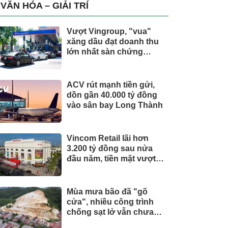
trụ, nắm giữ khối tài sản
VĂN HÓA – GIẢI TRÍ
hàng nghìn tỷ
Vượt Vingroup, "vua"
xăng dầu đạt doanh thu
lớn nhất sàn chứng
khoán
ACV rút mạnh tiền gửi,
dồn gần 40.000 tỷ đồng
vào sân bay Long Thành
Vincom Retail lãi hơn
3.200 tỷ đồng sau nửa
đầu năm, tiền mặt vượt
5.700 tỷ đồng
Mùa mưa bão đã "gõ
cửa", nhiều công trình
chống sạt lở vẫn chưa
hoàn thành