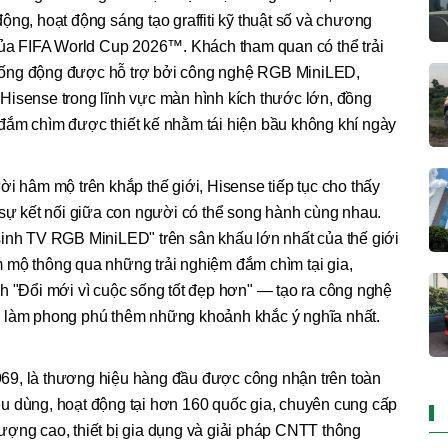
ộng, hoạt động sáng tạo graffiti kỹ thuật số và chương
 của FIFA World Cup 2026™. Khách tham quan có thể trải
sống động được hỗ trợ bởi công nghệ RGB MiniLED,
Hisense trong lĩnh vực màn hình kích thước lớn, đồng
rí đắm chìm được thiết kế nhằm tái hiện bầu không khí ngày
ời hâm mộ trên khắp thế giới, Hisense tiếp tục cho thấy
 sự kết nối giữa con người có thể song hành cùng nhau.
sinh TV RGB MiniLED" trên sân khấu lớn nhất của thế giới
 mộ thông qua những trải nghiệm đắm chìm tại gia,
h "Đổi mới vì cuộc sống tốt đẹp hơn" — tạo ra công nghệ
n làm phong phú thêm những khoảnh khắc ý nghĩa nhất.
69, là thương hiệu hàng đầu được công nhận trên toàn
tiêu dùng, hoạt động tại hơn 160 quốc gia, chuyên cung cấp
ượng cao, thiết bị gia dụng và giải pháp CNTT thông