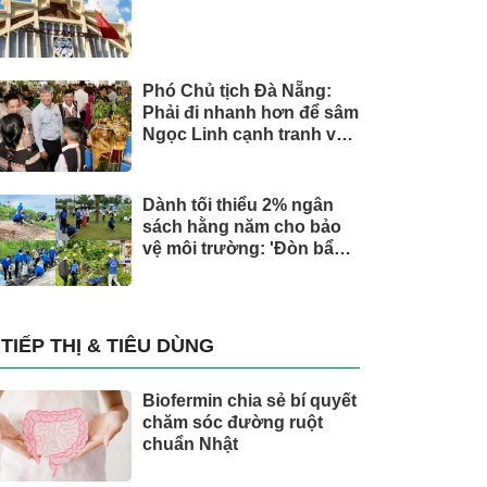
Phó Chủ tịch Đà Nẵng:
Phải đi nhanh hơn để sâm
Ngọc Linh cạnh tranh với
thế giới
Dành tối thiểu 2% ngân
sách hằng năm cho bảo
vệ môi trường: 'Đòn bẩy'
tài chính công và bước
ngoặt quản trị hiện đại
TIẾP THỊ & TIÊU DÙNG
Biofermin chia sẻ bí quyết
chăm sóc đường ruột
chuẩn Nhật