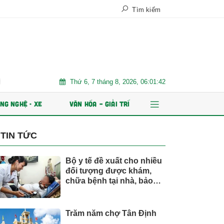
Tìm kiếm
Thứ 6, 7 tháng 8, 2026, 06:01:43
m năm chợ Tân Định
AI và dữ liệu định hình tương lai ngành bảo h
NG NGHỆ - XE
VĂN HÓA – GIẢI TRÍ
TIN TỨC
Bộ y tế đề xuất cho nhiều
đối tượng được khám,
chữa bệnh tại nhà, bảo
hiểm y tế chi trả
Trăm năm chợ Tân Định