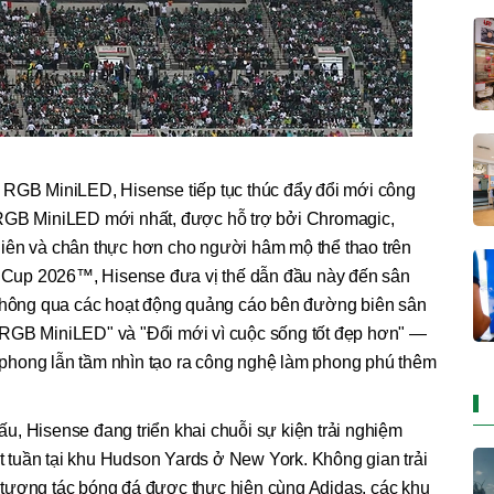
 RGB MiniLED, Hisense tiếp tục thúc đẩy đổi mới công
 RGB MiniLED mới nhất, được hỗ trợ bởi Chromagic,
iên và chân thực hơn cho người hâm mộ thể thao trên
ld Cup 2026™, Hisense đưa vị thế dẫn đầu này đến sân
 thông qua các hoạt động quảng cáo bên đường biên sân
 RGB MiniLED" và "Đổi mới vì cuộc sống tốt đẹp hơn" —
ên phong lẫn tầm nhìn tạo ra công nghệ làm phong phú thêm
, Hisense đang triển khai chuỗi sự kiện trải nghiệm
tuần tại khu Hudson Yards ở New York. Không gian trải
tương tác bóng đá được thực hiện cùng Adidas, các khu