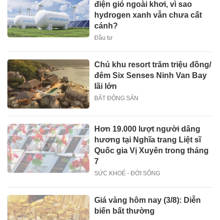
điện gió ngoài khơi, vì sao
hydrogen xanh vẫn chưa cất
cánh?
Đầu tư
Chủ khu resort trăm triệu đồng/
đêm Six Senses Ninh Van Bay
lãi lớn
BẤT ĐỘNG SẢN
Hơn 19.000 lượt người dâng
hương tại Nghĩa trang Liệt sĩ
Quốc gia Vị Xuyên trong tháng
7
SỨC KHOẺ - ĐỜI SỐNG
Giá vàng hôm nay (3/8): Diễn
biến bất thường