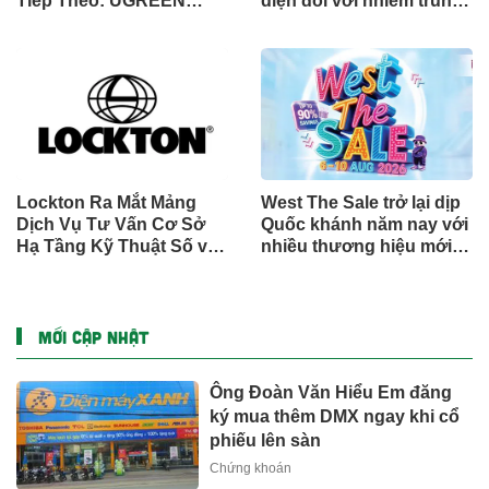
Tiếp Theo: UGREEN
diện đối với nhiễm trùng
Công Bố Bộ Sưu Tập
đường sinh sản thông
Honkai: Star Rail Chính
qua Nghiên cứu lâm
Thức Tại Đông Nam Á
sàng một triệu ca toàn
cầu (GMCS)
Lockton Ra Mắt Mảng
West The Sale trở lại dịp
Dịch Vụ Tư Vấn Cơ Sở
Quốc khánh năm nay với
Hạ Tầng Kỹ Thuật Số và
nhiều thương hiệu mới,
Trung Tâm Dữ Liệu Toàn
phần thưởng và ưu đãi
Cầu
mua sắm lên tới 90% tại
IMM và Westgate
MỚI CẬP NHẬT
Ông Đoàn Văn Hiểu Em đăng
ký mua thêm DMX ngay khi cổ
phiếu lên sàn
Chứng khoán