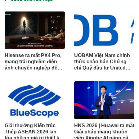
Hisense ra mắt PX4 Pro,
UOBAM Việt Nam chính
mang trải nghiệm điện
thức chào bán Chứng
ảnh chuyên nghiệp đến
chỉ Quỹ đầu tư United
không gian gia đình
Dòng Tiền Linh Hoạt
(UMMF)
Giải thưởng Kiến trúc
HNS 2026 | Huawei ra mắt
Thép ASEAN 2026 lan
Giải pháp mạng khuôn
tỏa những giá trị thiết kế
viên Xinghe AI nâng cấp