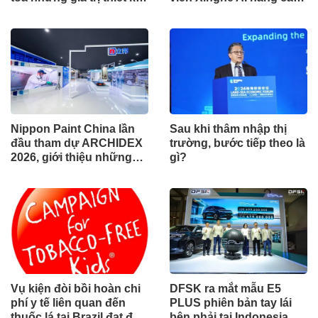
xuất sắc qua hợp tác khu
cho khu vực Nam Phi
vực
Nippon Paint China lần
Sau khi thâm nhập thị
đầu tham dự ARCHIDEX
trường, bước tiếp theo là
2026, giới thiệu những
gì?
đổi mới cho các ngành
công nghiệp
Vụ kiện đòi bồi hoàn chi
DFSK ra mắt mẫu E5
phí y tế liên quan đến
PLUS phiên bản tay lái
thuốc lá tại Brazil đạt đến
bên phải tại Indonesia,