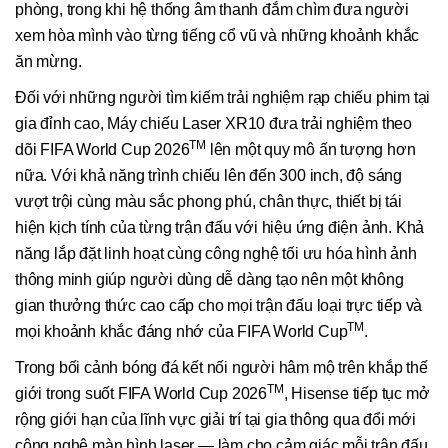
phòng, trong khi hệ thống âm thanh đắm chìm đưa người
xem hòa mình vào từng tiếng cổ vũ và những khoảnh khắc
ăn mừng.
Đối với những người tìm kiếm trải nghiệm rạp chiếu phim tại
gia đỉnh cao, Máy chiếu Laser XR10 đưa trải nghiệm theo
TM
dõi FIFA World Cup 2026
lên một quy mô ấn tượng hơn
nữa. Với khả năng trình chiếu lên đến 300 inch, độ sáng
vượt trội cùng màu sắc phong phú, chân thực, thiết bị tái
hiện kịch tính của từng trận đấu với hiệu ứng điện ảnh. Khả
năng lắp đặt linh hoạt cùng công nghệ tối ưu hóa hình ảnh
thông minh giúp người dùng dễ dàng tạo nên một không
gian thưởng thức cao cấp cho mọi trận đấu loại trực tiếp và
TM
mọi khoảnh khắc đáng nhớ của FIFA World Cup
.
Trong bối cảnh bóng đá kết nối người hâm mộ trên khắp thế
TM
giới trong suốt FIFA World Cup 2026
, Hisense tiếp tục mở
rộng giới hạn của lĩnh vực giải trí tại gia thông qua đổi mới
công nghệ màn hình laser — làm cho cảm giác mỗi trận đấu