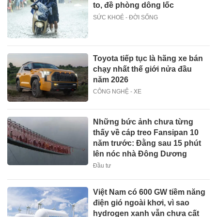
to, đề phòng dông lốc
SỨC KHOẺ - ĐỜI SỐNG
Toyota tiếp tục là hãng xe bán
chạy nhất thế giới nửa đầu
năm 2026
CÔNG NGHỆ - XE
Những bức ảnh chưa từng
thấy về cáp treo Fansipan 10
năm trước: Đằng sau 15 phút
lên nóc nhà Đông Dương
Đầu tư
Việt Nam có 600 GW tiềm năng
điện gió ngoài khơi, vì sao
hydrogen xanh vẫn chưa cất