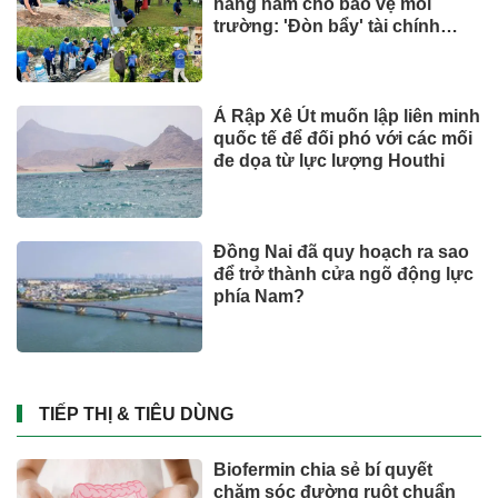
hằng năm cho bảo vệ môi
trường: 'Đòn bẩy' tài chính
công và bước ngoặt quản trị
hiện đại
Ả Rập Xê Út muốn lập liên minh
quốc tế để đối phó với các mối
đe dọa từ lực lượng Houthi
Đồng Nai đã quy hoạch ra sao
để trở thành cửa ngõ động lực
phía Nam?
TIẾP THỊ & TIÊU DÙNG
Biofermin chia sẻ bí quyết
chăm sóc đường ruột chuẩn