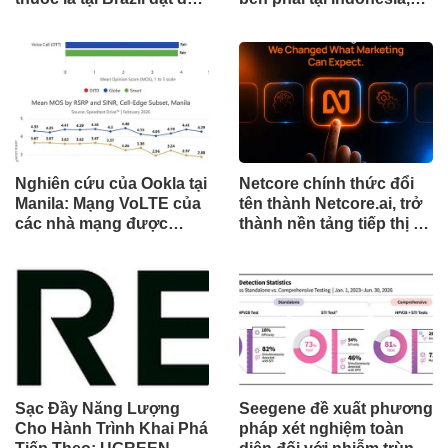
cột mốc quan trọng khi
đánh dấu cột mốc mới
tòa án chuẩn bị ra phán
trong hành trình mở rộng
quyết.
toàn cầu
Nghiên cứu của Ookla tại
Netcore chính thức đổi
Manila: Mạng VoLTE của
tên thành Netcore.ai, trở
các nhà mạng được
thành nền tảng tiếp thị tự
chứng minh vượt trội
động bằng AI đầu tiên
hơn các ứng dụng OTT
chia sẻ trách nhiệm tăng
về chất lượng và độ tin
trưởng khách hàng
cậy của cuộc gọi thoại
Sạc Đầy Năng Lượng
Seegene đề xuất phương
Cho Hành Trình Khai Phá
pháp xét nghiệm toàn