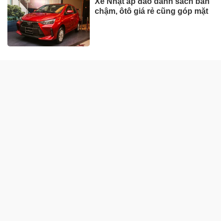
Xe Nhật áp đảo danh sách bán
chậm, ôtô giá rẻ cũng góp mặt
DOANH NGHIỆP - DOANH NHÂN
UNIQLO tăng trưởng mạnh trên
toàn cầu, công ty mẹ Fast
Retailing nâng mục tiêu doanh
thu và lợi nhuận năm 2026
Lộ diện khối tài sản trị giá gần
12.000 tỷ do con trai và con gái
ông Nguyễn Đức Thụy nắm
giữ tại một công ty sắp lên sàn
Một Gen Z giàu hơn cả ông