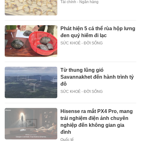
Tài chính - Ngân hàng
Phát hiện 5 cá thể rùa hộp lưng
đen quý hiếm đi lạc
SỨC KHOẺ - ĐỜI SỐNG
Từ thung lũng gió
Savannakhet đến hành trình tỷ
đô
SỨC KHOẺ - ĐỜI SỐNG
Hisense ra mắt PX4 Pro, mang
trải nghiệm điện ảnh chuyên
nghiệp đến không gian gia
đình
Quốc tế