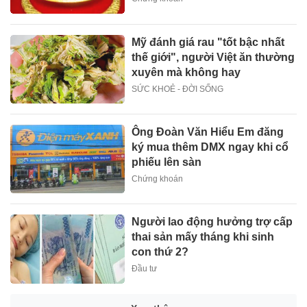
Mỹ đánh giá rau "tốt bậc nhất
thế giới", người Việt ăn thường
xuyên mà không hay
SỨC KHOẺ - ĐỜI SỐNG
Ông Đoàn Văn Hiểu Em đăng
ký mua thêm DMX ngay khi cổ
phiếu lên sàn
Chứng khoán
Người lao động hưởng trợ cấp
thai sản mấy tháng khi sinh
con thứ 2?
Đầu tư