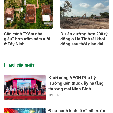
Cận cảnh "Xóm nhà
Dự án đường hơn 200 tỷ
giàu" hơn trăm năm tuổi
đồng ở Hà Tĩnh tái khởi
ở Tây Ninh
động sau thời gian dài
đình trệ
MỚI CẬP NHẬT
Khởi công AEON Phủ Lý:
Hướng đến thúc đẩy hạ tầng
thương mại Ninh Bình
TIN TỨC
Điều hành kinh tế vĩ mô trước