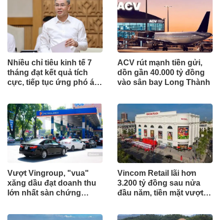
Nhiều chỉ tiêu kinh tế 7
ACV rút mạnh tiền gửi,
tháng đạt kết quả tích
dồn gần 40.000 tỷ đồng
cực, tiếp tục ứng phó áp
vào sân bay Long Thành
lực lạm phát
Vượt Vingroup, "vua"
Vincom Retail lãi hơn
xăng dầu đạt doanh thu
3.200 tỷ đồng sau nửa
lớn nhất sàn chứng
đầu năm, tiền mặt vượt
khoán
5.700 tỷ đồng