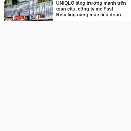
UNIQLO tăng trưởng mạnh trên
toàn cầu, công ty mẹ Fast
Retailing nâng mục tiêu doanh
thu và lợi nhuận năm 2026
Lộ diện khối tài sản trị giá gần
12.000 tỷ do con trai và con gái
ông Nguyễn Đức Thụy nắm
giữ tại một công ty sắp lên sàn
Một Gen Z giàu hơn cả ông
Trương Gia Bình, Bùi Thành
Nhơn trên sàn chứng khoán
Chân dung nữ đại gia genZ
vừa về làm Trợ lý Tổng Giám
đốc Sacombank: 21 tuổi làm
Tổng Giám đốc doanh nghiệp