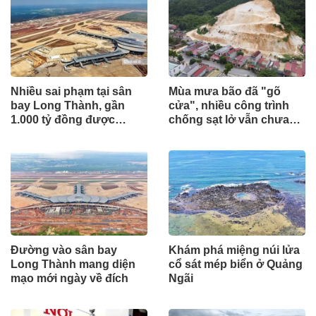
Nhiều sai phạm tại sân
Mùa mưa bão đã "gõ
bay Long Thành, gần
cửa", nhiều công trình
1.000 tỷ đồng được
chống sạt lở vẫn chưa
mang gửi lấy lãi
hoàn thành
Đường vào sân bay
Khám phá miệng núi lửa
Long Thành mang diện
cổ sát mép biển ở Quảng
mạo mới ngày về đích
Ngãi