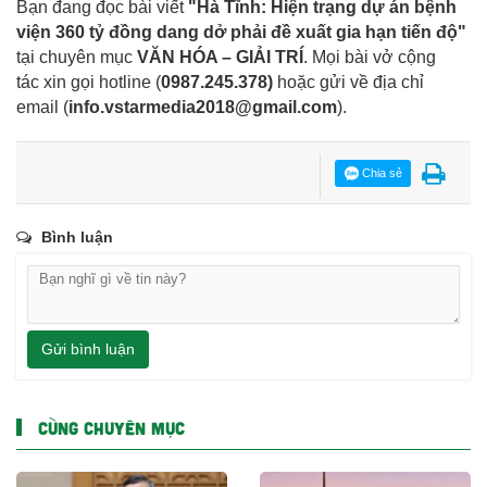
Bạn đang đọc bài viết
"Hà Tĩnh: Hiện trạng dự án bệnh
viện 360 tỷ đồng dang dở phải đề xuất gia hạn tiến độ"
tại chuyên mục
VĂN HÓA – GIẢI TRÍ
. Mọi bài vở cộng
tác xin gọi hotline (
0987.245.378
)
hoặc gửi về địa chỉ
email
(
info.vstarmedia2018@gmail.com
).
Chia sẻ
Bình luận
Gửi bình luận
CÙNG CHUYÊN MỤC