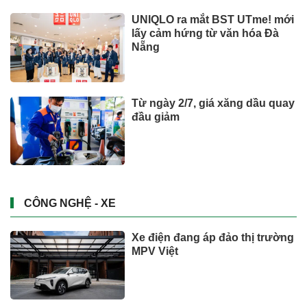
UNIQLO ra mắt BST UTme! mới
lấy cảm hứng từ văn hóa Đà
Nẵng
Từ ngày 2/7, giá xăng dầu quay
đầu giảm
CÔNG NGHỆ - XE
Xe điện đang áp đảo thị trường
MPV Việt