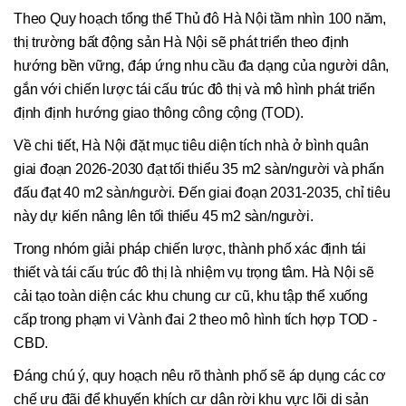
Theo Quy hoạch tổng thể Thủ đô Hà Nội tầm nhìn 100 năm,
thị trường bất động sản Hà Nội sẽ phát triển theo định
hướng bền vững, đáp ứng nhu cầu đa dạng của người dân,
gắn với chiến lược tái cấu trúc đô thị và mô hình phát triển
định định hướng giao thông công cộng (TOD).
Về chi tiết, Hà Nội đặt mục tiêu diện tích nhà ở bình quân
giai đoạn 2026-2030 đạt tối thiểu 35 m2 sàn/người và phấn
đấu đạt 40 m2 sàn/người. Đến giai đoạn 2031-2035, chỉ tiêu
này dự kiến nâng lên tối thiểu 45 m2 sàn/người.
Trong nhóm giải pháp chiến lược, thành phố xác định tái
thiết và tái cấu trúc đô thị là nhiệm vụ trọng tâm. Hà Nội sẽ
cải tạo toàn diện các khu chung cư cũ, khu tập thể xuống
cấp trong phạm vi Vành đai 2 theo mô hình tích hợp TOD -
CBD.
Đáng chú ý, quy hoạch nêu rõ thành phố sẽ áp dụng các cơ
chế ưu đãi để khuyến khích cư dân rời khu vực lõi di sản