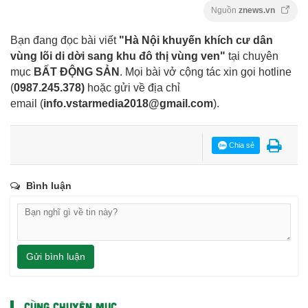
Nguồn
znews.vn
Bạn đang đọc bài viết
"Hà Nội khuyến khích cư dân
vùng lõi di dời sang khu đô thị vùng ven"
tại chuyên
mục
BẤT ĐỘNG SẢN
. Mọi bài vở cộng tác xin gọi hotline
(
0987.245.378
)
hoặc gửi về địa chỉ
email
(
info.vstarmedia2018@gmail.com
).
Chia sẻ
Bình luận
Gửi bình luận
CÙNG CHUYÊN MỤC