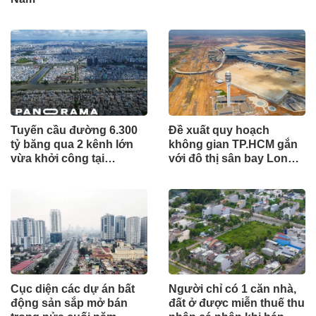
Tuyến cầu đường 6.300
Đề xuất quy hoạch
tỷ băng qua 2 kênh lớn
không gian TP.HCM gắn
vừa khởi công tại
với đô thị sân bay Long
TP.HCM
Thành
Cục diện các dự án bất
Người chỉ có 1 căn nhà,
động sản sắp mở bán
đất ở được miễn thuế thu