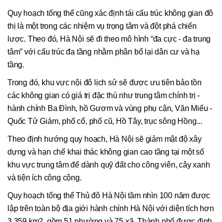
Quy hoạch tổng thể cũng xác định tái cấu trúc không gian đô
thị là một trong các nhiệm vụ trọng tâm và đột phá chiến
lược. Theo đó, Hà Nội sẽ đi theo mô hình “đa cực - đa trung
tâm” với cấu trúc đa tầng nhằm phân bổ lại dân cư và hạ
tầng.
Trong đó, khu vực nội đô lịch sử sẽ được ưu tiên bảo tồn
các không gian có giá trị đặc thù như trung tâm chính trị -
hành chính Ba Đình, hồ Gươm và vùng phụ cận, Văn Miếu -
Quốc Tử Giám, phố cổ, phố cũ, Hồ Tây, trục sông Hồng...
Theo định hướng quy hoạch, Hà Nội sẽ giảm mật độ xây
dựng và hạn chế khai thác không gian cao tầng tại một số
khu vực trung tâm để dành quỹ đất cho công viên, cây xanh
và tiện ích công cộng.
Quy hoạch tổng thể Thủ đô Hà Nội tầm nhìn 100 năm được
lập trên toàn bộ địa giới hành chính Hà Nội với diện tích hơn
3.359 km2, gồm 51 phường và 75 xã. Thành phố được định