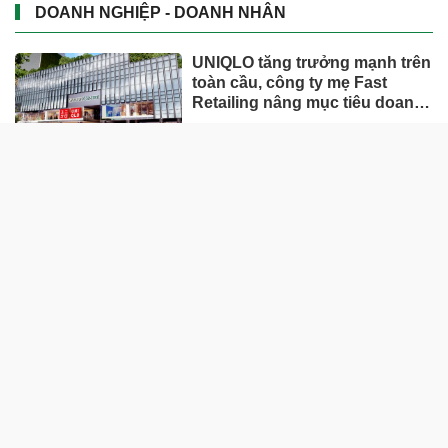
DOANH NGHIỆP - DOANH NHÂN
UNIQLO tăng trưởng mạnh trên
toàn cầu, công ty mẹ Fast
Retailing nâng mục tiêu doanh
thu và lợi nhuận năm 2026
Lộ diện khối tài sản trị giá gần
12.000 tỷ do con trai và con gái
ông Nguyễn Đức Thụy nắm
giữ tại một công ty sắp lên sàn
Một Gen Z giàu hơn cả ông
Trương Gia Bình, Bùi Thành
Nhơn trên sàn chứng khoán
Chân dung nữ đại gia genZ
vừa về làm Trợ lý Tổng Giám