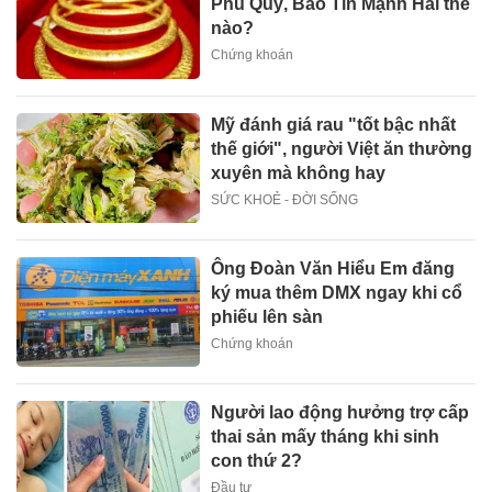
Phú Quý, Bảo Tín Mạnh Hải thế
nào?
Chứng khoán
Mỹ đánh giá rau "tốt bậc nhất
thế giới", người Việt ăn thường
xuyên mà không hay
SỨC KHOẺ - ĐỜI SỐNG
Ông Đoàn Văn Hiểu Em đăng
ký mua thêm DMX ngay khi cổ
phiếu lên sàn
Chứng khoán
Người lao động hưởng trợ cấp
thai sản mấy tháng khi sinh
con thứ 2?
Đầu tư