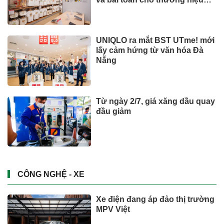
quốc tế
UNIQLO ra mắt BST UTme! mới
lấy cảm hứng từ văn hóa Đà
Nẵng
Từ ngày 2/7, giá xăng dầu quay
đầu giảm
CÔNG NGHỆ - XE
Xe điện đang áp đảo thị trường
MPV Việt