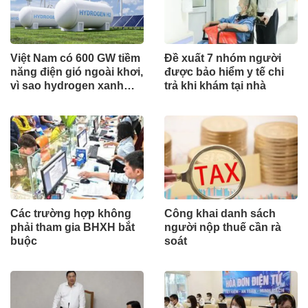
Việt Nam có 600 GW tiềm
Đề xuất 7 nhóm người
năng điện gió ngoài khơi,
được bảo hiểm y tế chi
vì sao hydrogen xanh
trả khi khám tại nhà
vẫn chưa cất cánh?
Các trường hợp không
Công khai danh sách
phải tham gia BHXH bắt
người nộp thuế cần rà
buộc
soát