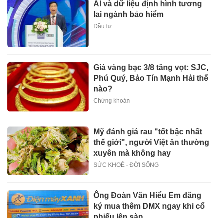
AI và dữ liệu định hình tương
lai ngành bảo hiểm
Đầu tư
Giá vàng bạc 3/8 tăng vọt: SJC,
Phú Quý, Bảo Tín Mạnh Hải thế
nào?
Chứng khoán
Mỹ đánh giá rau "tốt bậc nhất
thế giới", người Việt ăn thường
xuyên mà không hay
SỨC KHOẺ - ĐỜI SỐNG
Ông Đoàn Văn Hiểu Em đăng
ký mua thêm DMX ngay khi cổ
phiếu lên sàn