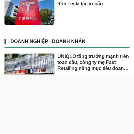
đồn Tesla tái cơ cấu
DOANH NGHIỆP - DOANH NHÂN
UNIQLO tăng trưởng mạnh trên
toàn cầu, công ty mẹ Fast
Retailing nâng mục tiêu doanh
thu và lợi nhuận năm 2026
Lộ diện khối tài sản trị giá gần
12.000 tỷ do con trai và con gái
ông Nguyễn Đức Thụy nắm
giữ tại một công ty sắp lên sàn
Một Gen Z giàu hơn cả ông