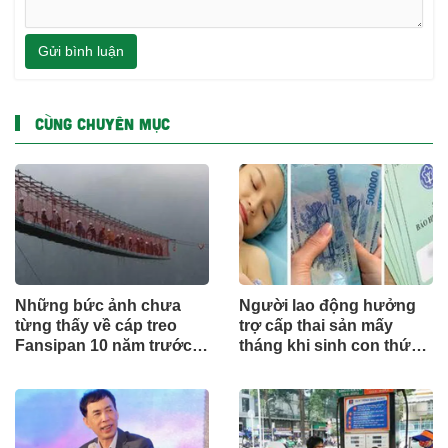
Gửi bình luận
CÙNG CHUYÊN MỤC
Những bức ảnh chưa
Người lao động hưởng
từng thấy về cáp treo
trợ cấp thai sản mấy
Fansipan 10 năm trước:
tháng khi sinh con thứ
Đằng sau 15 phút lên nóc
2?
nhà Đông Dương