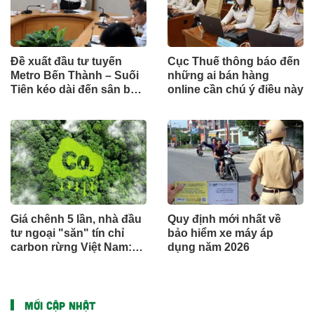
Đề xuất đầu tư tuyến
Cục Thuế thông báo đến
Metro Bến Thành – Suối
những ai bán hàng
Tiên kéo dài đến sân bay
online cần chú ý điều này
Long Thành theo hình
thức công trình cấp bách
Giá chênh 5 lần, nhà đầu
Quy định mới nhất về
tư ngoại "săn" tín chỉ
bảo hiểm xe máy áp
carbon rừng Việt Nam:
dụng năm 2026
Đâu là điểm nghẽn?
MỚI CẬP NHẬT