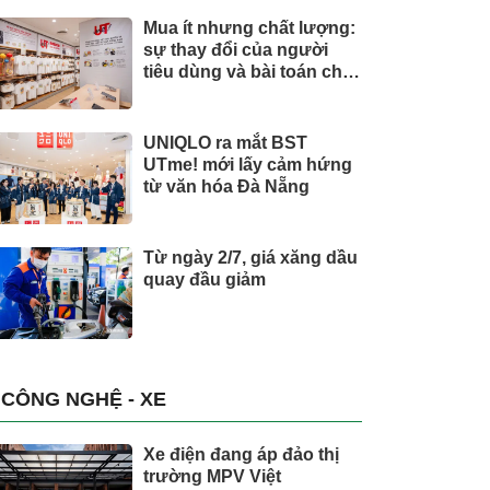
Mua ít nhưng chất lượng:
sự thay đổi của người
tiêu dùng và bài toán cho
thương hiệu quốc tế
UNIQLO ra mắt BST
UTme! mới lấy cảm hứng
từ văn hóa Đà Nẵng
Từ ngày 2/7, giá xăng dầu
quay đầu giảm
CÔNG NGHỆ - XE
Xe điện đang áp đảo thị
trường MPV Việt