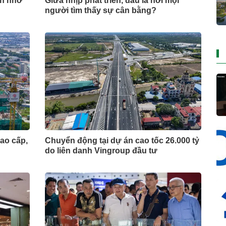
ên nhờ
Giữa nhịp phát triển, đâu là nơi mọi
người tìm thấy sự cân bằng?
ao cấp,
Chuyển động tại dự án cao tốc 26.000 tỷ
do liên danh Vingroup đầu tư