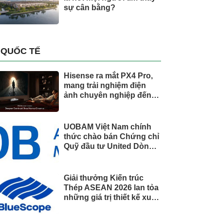
sự cân bằng?
QUỐC TẾ
Hisense ra mắt PX4 Pro,
mang trải nghiệm điện
ảnh chuyên nghiệp đến
không gian gia đình
UOBAM Việt Nam chính
thức chào bán Chứng chỉ
Quỹ đầu tư United Dòng
Tiền Linh Hoạt (UMMF)
Giải thưởng Kiến trúc
Thép ASEAN 2026 lan tỏa
những giá trị thiết kế xuất
sắc qua hợp tác khu vực