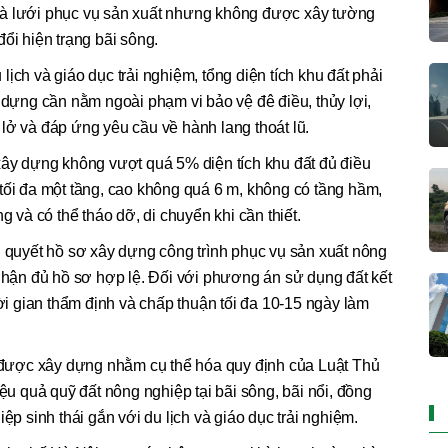
hà lưới phục vụ sản xuất nhưng không được xây tường
ổi hiện trạng bãi sông.
ịch và giáo dục trải nghiệm, tổng diện tích khu đất phải
y dựng cần nằm ngoài phạm vi bảo vệ đê điều, thủy lợi,
lở và đáp ứng yêu cầu về hành lang thoát lũ.
xây dựng không vượt quá 5% diện tích khu đất đủ điều
tối đa một tầng, cao không quá 6 m, không có tầng hầm,
g và có thể tháo dỡ, di chuyển khi cần thiết.
i quyết hồ sơ xây dựng công trình phục vụ sản xuất nông
 nhận đủ hồ sơ hợp lệ. Đối với phương án sử dụng đất kết
hời gian thẩm định và chấp thuận tối đa 10-15 ngày làm
ược xây dựng nhằm cụ thể hóa quy định của Luật Thủ
iệu quả quỹ đất nông nghiệp tại bãi sông, bãi nổi, đồng
ệp sinh thái gắn với du lịch và giáo dục trải nghiệm.