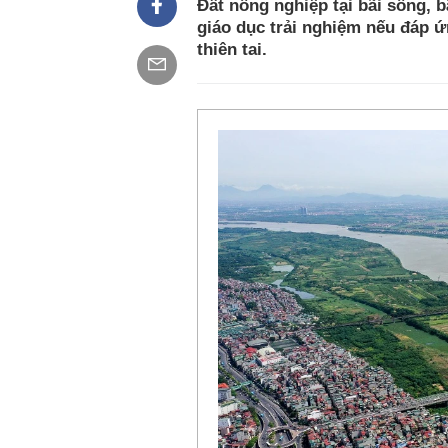
Đất nông nghiệp tại bãi sông, b
giáo dục trải nghiệm nếu đáp ứ
thiên tai.