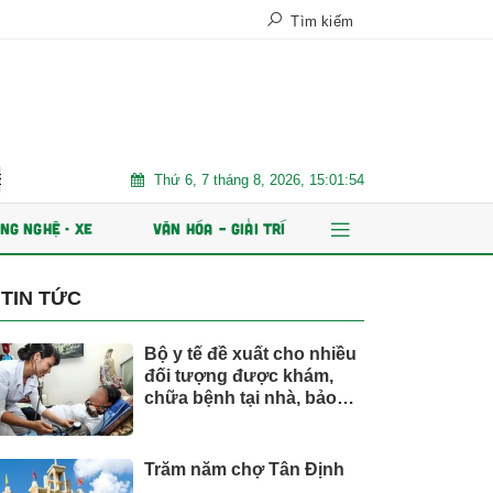
Tìm kiếm
Thứ 6, 7 tháng 8, 2026, 15:01:56
Xe điện đang áp đảo thị trường MPV Việt
Nhiều chỉ tiêu kinh tế 7 t
NG NGHỆ - XE
VĂN HÓA – GIẢI TRÍ
TIN TỨC
Bộ y tế đề xuất cho nhiều
đối tượng được khám,
chữa bệnh tại nhà, bảo
hiểm y tế chi trả
Trăm năm chợ Tân Định