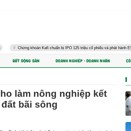
g khoán Kafi chuẩn bị IPO 125 triệu cổ phiếu và phát hành ESOP
BẤT ĐỘNG SẢN
DOANH NGHIỆP - DOANH NHÂN
CÔ
cho làm nông nghiệp kết
 đất bãi sông