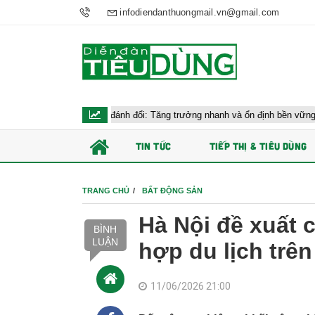
infodiendanthuongmail.vn@gmail.com
ước bài toán đánh đổi: Tăng trưởng nhanh và ổn định bền vững
Chứn
TIN TỨC
TIẾP THỊ & TIÊU DÙNG
TRANG CHỦ
BẤT ĐỘNG SẢN
Hà Nội đề xuất 
BÌNH
LUẬN
hợp du lịch trên
11/06/2026 21:00