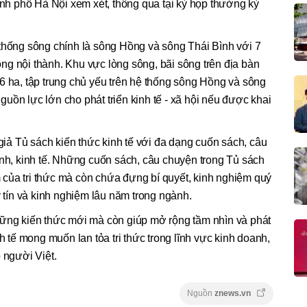
h phố Hà Nội xem xét, thông qua tại kỳ họp thường kỳ
 thống sông chính là sông Hồng và sông Thái Bình với 7
g nội thành. Khu vực lòng sông, bãi sông trên địa bàn
6 ha, tập trung chủ yếu trên hệ thống sông Hồng và sông
uồn lực lớn cho phát triển kinh tế - xã hội nếu được khai
 giả Tủ sách kiến thức kinh tế với đa dạng cuốn sách, câu
anh, kinh tế. Những cuốn sách, câu chuyện trong Tủ sách
của tri thức mà còn chứa đựng bí quyết, kinh nghiệm quý
y tín và kinh nghiệm lâu năm trong ngành.
hững kiến thức mới mà còn giúp mở rộng tầm nhìn và phát
nh tế mong muốn lan tỏa tri thức trong lĩnh vực kinh doanh,
 người Việt.
Nguồn
znews.vn