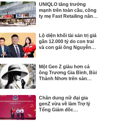
UNIQLO tăng trưởng
mạnh trên toàn cầu, công
ty mẹ Fast Retailing nâng
mục tiêu doanh thu và lợi
nhuận năm 2026
Lộ diện khối tài sản trị giá
gần 12.000 tỷ do con trai
và con gái ông Nguyễn
Đức Thụy nắm giữ tại một
công ty sắp lên sàn
Một Gen Z giàu hơn cả
ông Trương Gia Bình, Bùi
Thành Nhơn trên sàn
chứng khoán
Chân dung nữ đại gia
genZ vừa về làm Trợ lý
Tổng Giám đốc
Sacombank: 21 tuổi làm
Tổng Giám đốc doanh
nghiệp hàng không vũ