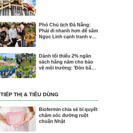
Phó Chủ tịch Đà Nẵng:
Phải đi nhanh hơn để sâm
Ngọc Linh cạnh tranh với
thế giới
Dành tối thiểu 2% ngân
sách hằng năm cho bảo
vệ môi trường: 'Đòn bẩy'
tài chính công và bước
ngoặt quản trị hiện đại
TIẾP THỊ & TIÊU DÙNG
Biofermin chia sẻ bí quyết
chăm sóc đường ruột
chuẩn Nhật