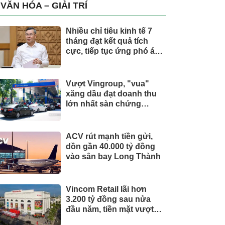
trụ, nắm giữ khối tài sản
VĂN HÓA – GIẢI TRÍ
hàng nghìn tỷ
Nhiều chỉ tiêu kinh tế 7
tháng đạt kết quả tích
cực, tiếp tục ứng phó áp
lực lạm phát
Vượt Vingroup, "vua"
xăng dầu đạt doanh thu
lớn nhất sàn chứng
khoán
ACV rút mạnh tiền gửi,
dồn gần 40.000 tỷ đồng
vào sân bay Long Thành
Vincom Retail lãi hơn
3.200 tỷ đồng sau nửa
đầu năm, tiền mặt vượt
5.700 tỷ đồng