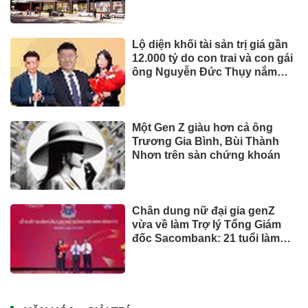
thu và lợi nhuận năm 2026
Lộ diện khối tài sản trị giá gần
12.000 tỷ do con trai và con gái
ông Nguyễn Đức Thụy nắm
giữ tại một công ty sắp lên sàn
Một Gen Z giàu hơn cả ông
Trương Gia Bình, Bùi Thành
Nhơn trên sàn chứng khoán
Chân dung nữ đại gia genZ
vừa về làm Trợ lý Tổng Giám
đốc Sacombank: 21 tuổi làm
Tổng Giám đốc doanh nghiệp
hàng không vũ trụ, nắm giữ
khối tài sản hàng nghìn tỷ