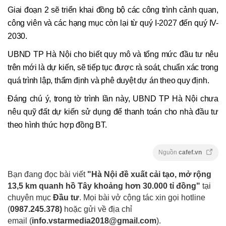
Giai đoạn 2 sẽ triển khai đồng bộ các công trình cảnh quan,
công viên và các hạng mục còn lại từ quý I-2027 đến quý IV-
2030.
UBND TP Hà Nội cho biết quy mô và tổng mức đầu tư nêu
trên mới là dự kiến, sẽ tiếp tục được rà soát, chuẩn xác trong
quá trình lập, thẩm định và phê duyệt dự án theo quy định.
Đáng chú ý, trong tờ trình lần này, UBND TP Hà Nội chưa
nêu quỹ đất dự kiến sử dụng để thanh toán cho nhà đầu tư
theo hình thức hợp đồng BT.
Nguồn
cafef.vn
Bạn đang đọc bài viết
"Hà Nội đề xuất cải tạo, mở rộng
13,5 km quanh hồ Tây khoảng hơn 30.000 tỉ đồng"
tại
chuyên mục
Đầu tư
. Mọi bài vở cộng tác xin gọi hotline
(
0987.245.378
)
hoặc gửi về địa chỉ
email
(
info.vstarmedia2018@gmail.com
).