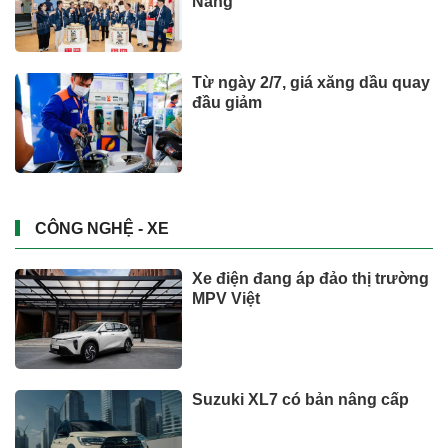
Nẵng
Từ ngày 2/7, giá xăng dầu quay
đầu giảm
CÔNG NGHỆ - XE
Xe điện đang áp đảo thị trường
MPV Việt
Suzuki XL7 có bản nâng cấp