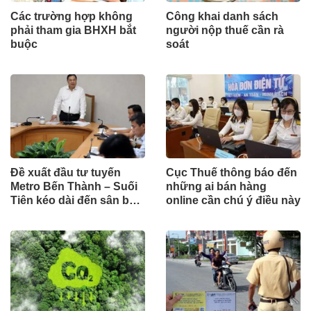
Các trường hợp không
Công khai danh sách
phải tham gia BHXH bắt
người nộp thuế cần rà
buộc
soát
Đề xuất đầu tư tuyến
Cục Thuế thông báo đến
Metro Bến Thành – Suối
những ai bán hàng
Tiên kéo dài đến sân bay
online cần chú ý điều này
Long Thành theo hình
thức công trình cấp bách