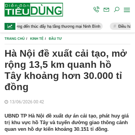
n thúc đẩy hạ tầng thương mại Ninh Bình
Điều hành kinh tế vĩ mô
TRANG CHỦ
KINH TẾ
ĐẦU TƯ
Hà Nội đề xuất cải tạo, mở
rộng 13,5 km quanh hồ
Tây khoảng hơn 30.000 tỉ
đồng
13/06/2026 00:42
UBND TP Hà Nội đề xuất dự án cải tạo, phát huy giá
trị khu vực hồ Tây và tuyến đường giao thông cảnh
quan ven hồ dự kiến khoảng 30.151 tỉ đồng.