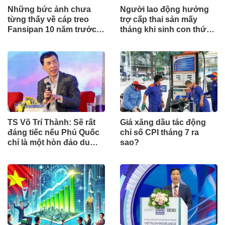
Những bức ảnh chưa
Người lao động hưởng
từng thấy về cáp treo
trợ cấp thai sản mấy
Fansipan 10 năm trước:
tháng khi sinh con thứ
Đằng sau 15 phút lên nóc
2?
nhà Đông Dương
TS Võ Trí Thành: Sẽ rất
Giá xăng dầu tác động
đáng tiếc nếu Phú Quốc
chỉ số CPI tháng 7 ra
chỉ là một hòn đảo du
sao?
lịch