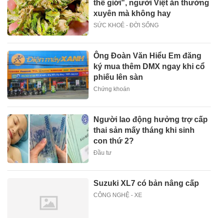
thế giới", người Việt ăn thường
xuyên mà không hay
SỨC KHOẺ - ĐỜI SỐNG
Ông Đoàn Văn Hiểu Em đăng
ký mua thêm DMX ngay khi cổ
phiếu lên sàn
Chứng khoán
Người lao động hưởng trợ cấp
thai sản mấy tháng khi sinh
con thứ 2?
Đầu tư
Suzuki XL7 có bản nâng cấp
CÔNG NGHỆ - XE