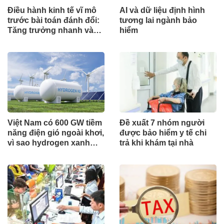
Điều hành kinh tế vĩ mô
AI và dữ liệu định hình
trước bài toán đánh đổi:
tương lai ngành bảo
Tăng trưởng nhanh và
hiểm
ổn định bền vững
Việt Nam có 600 GW tiềm
Đề xuất 7 nhóm người
năng điện gió ngoài khơi,
được bảo hiểm y tế chi
vì sao hydrogen xanh
trả khi khám tại nhà
vẫn chưa cất cánh?