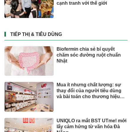
cạnh tranh với thế giới
TIẾP THỊ & TIÊU DÙNG
Biofermin chia sẻ bí quyết
chăm sóc đường ruột chuẩn
Nhật
Mua ít nhưng chất lượng: sự
thay đổi của người tiêu dùng
và bài toán cho thương hiệu
quốc tế
UNIQLO ra mắt BST UTme! mới
lấy cảm hứng từ văn hóa Đà