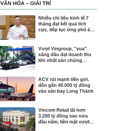
trụ, nắm giữ khối tài sản
VĂN HÓA – GIẢI TRÍ
hàng nghìn tỷ
Nhiều chỉ tiêu kinh tế 7
tháng đạt kết quả tích
cực, tiếp tục ứng phó áp
lực lạm phát
Vượt Vingroup, "vua"
xăng dầu đạt doanh thu
lớn nhất sàn chứng
khoán
ACV rút mạnh tiền gửi,
dồn gần 40.000 tỷ đồng
vào sân bay Long Thành
Vincom Retail lãi hơn
3.200 tỷ đồng sau nửa
đầu năm, tiền mặt vượt
5.700 tỷ đồng