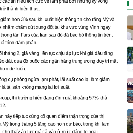
ớc các tín hiệu tích cực về lạm phát bởi những kỳ vọng
trở thành hiện thực.
 giảm hơn 3% sau khi xuất hiện thông tin cho rằng Mỹ và
hớ nhằm chấm dứt xung đột tại khu vực vùng Vịnh ngay
thông tấn Fars của Iran sau đó đã bác bỏ thông tin trên,
uá trình đàm phán.
 tháng 2, giá vàng liên tục chịu áp lực khi giá dầu tăng
éo dài, qua đó buộc các ngân hàng trung ương duy trì mặt
 hơn dự kiến.
g cụ phòng ngừa lạm phát, lãi suất cao lại làm giảm
là tài sản không mang lại lợi suất.
up, thị trường hiện đang định giá khoảng 57% khả
12.
ần này tiếp tục củng cố quan điểm thận trọng của thị
a Mỹ trong tháng 5 tăng cao hơn dự báo, trong khi lạm
, cho thấy áp lực giá cả vẫn ở mức đáng lo ngại.