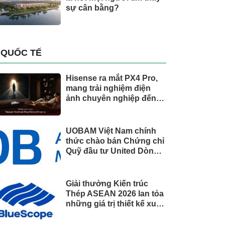
sự cân bằng?
QUỐC TẾ
Hisense ra mắt PX4 Pro,
mang trải nghiệm điện
ảnh chuyên nghiệp đến
không gian gia đình
UOBAM Việt Nam chính
thức chào bán Chứng chỉ
Quỹ đầu tư United Dòng
Tiền Linh Hoạt (UMMF)
Giải thưởng Kiến trúc
Thép ASEAN 2026 lan tỏa
những giá trị thiết kế xuất
sắc qua hợp tác khu vực