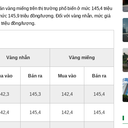
án vàng miếng trên thị trường phổ biến ở mức 145,4 triệu
mức 145,9 triệu đồng/lượng. Đối với vàng nhẫn, mức giá
 triệu đồng/lượng.
Mở đầu phiên sáng
Vàng nhẫn
Vàng miếng
a vào
Bán ra
Mua vào
Bán ra
42,3
145,3
142,4
145,4
42,4
145,4
142,4
145,4