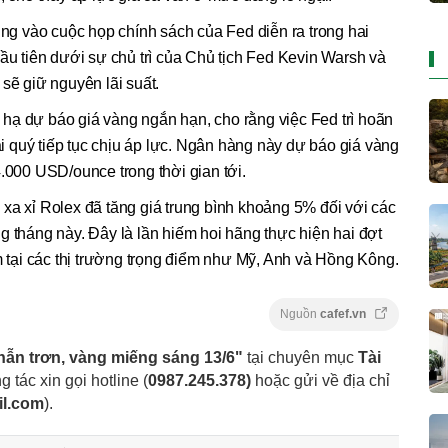
ung vào cuộc họp chính sách của Fed diễn ra trong hai
đầu tiên dưới sự chủ trì của Chủ tịch Fed Kevin Warsh và
sẽ giữ nguyên lãi suất.
hạ dự báo giá vàng ngắn hạn, cho rằng việc Fed trì hoãn
oại quý tiếp tục chịu áp lực. Ngân hàng này dự báo giá vàng
4.000 USD/ounce trong thời gian tới.
xa xỉ Rolex đã tăng giá trung bình khoảng 5% đối với các
g tháng này. Đây là lần hiếm hoi hãng thực hiện hai đợt
ăm tại các thị trường trọng điểm như Mỹ, Anh và Hồng Kông.
Nguồn
cafef.vn
hẫn trơn, vàng miếng sáng 13/6"
tại chuyên mục
Tài
g tác xin gọi hotline (
0987.245.378
)
hoặc gửi về địa chỉ
il.com
).