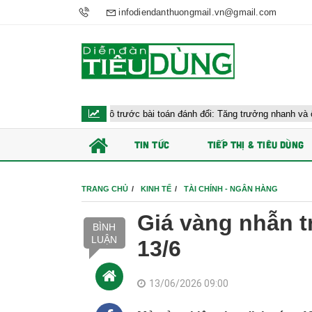
infodiendanthuongmail.vn@gmail.com
kinh tế vĩ mô trước bài toán đánh đổi: Tăng trưởng nhanh và ổn định bền vữ
TIN TỨC
TIẾP THỊ & TIÊU DÙNG
TRANG CHỦ
KINH TẾ
TÀI CHÍNH - NGÂN HÀNG
Giá vàng nhẫn t
BÌNH
LUẬN
13/6
13/06/2026 09:00