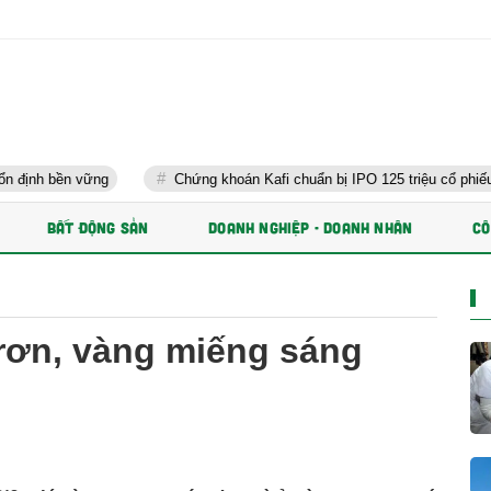
ng
Chứng khoán Kafi chuẩn bị IPO 125 triệu cổ phiếu và phát hàn
BẤT ĐỘNG SẢN
DOANH NGHIỆP - DOANH NHÂN
CÔ
rơn, vàng miếng sáng