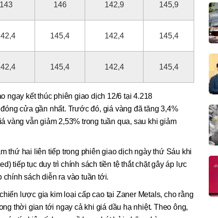
143
146
142,9
145,9
42,4
145,4
142,4
145,4
42,4
145,4
142,4
145,4
ao ngay kết thúc phiên giao dịch 12/6 tại 4.218
đóng cửa gần nhất. Trước đó, giá vàng đã tăng 3,4%
giá vàng vẫn giảm 2,53% trong tuần qua, sau khi giảm
m thứ hai liên tiếp trong phiên giao dịch ngày thứ Sáu khi
 tiếp tục duy trì chính sách tiền tệ thắt chặt gây áp lực
 chính sách diễn ra vào tuần tới.
hiến lược gia kim loại cấp cao tại Zaner Metals, cho rằng
ong thời gian tới ngay cả khi giá dầu hạ nhiệt. Theo ông,