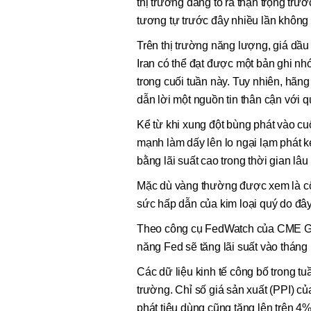
thị trường đang tỏ ra thận trọng trư
tương tự trước đây nhiều lần không 
Trên thị trường năng lượng, giá dầu
Iran có thể đạt được một bản ghi n
trong cuối tuần này. Tuy nhiên, hãng 
dẫn lời một nguồn tin thân cận với q
Kể từ khi xung đột bùng phát vào cuối
mạnh làm dấy lên lo ngại lạm phát k
bằng lãi suất cao trong thời gian lâu
Mặc dù vàng thường được xem là côn
sức hấp dẫn của kim loại quý do đây 
Theo công cụ FedWatch của CME Gro
năng Fed sẽ tăng lãi suất vào tháng 
Các dữ liệu kinh tế công bố trong tu
trường. Chỉ số giá sản xuất (PPI) củ
phát tiêu dùng cũng tăng lên trên 4%