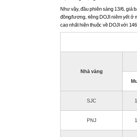
Như vậy, đầu phiên sáng 13/6, giá b
đồng/lượng, riêng DOJI niêm yết ở 
cao nhất hiện thuộc về DOJI với 146
Nhà vàng
Mu
SJC
1
PNJ
1