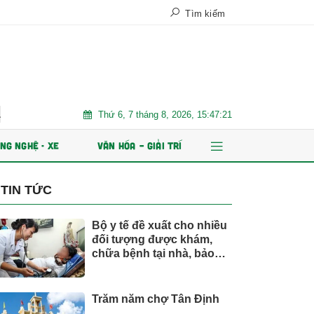
Tìm kiếm
Thứ 6, 7 tháng 8, 2026, 15:47:22
h ESOP
Xe điện đang áp đảo thị trường MPV Việt
Nhiều chỉ
NG NGHỆ - XE
VĂN HÓA – GIẢI TRÍ
TIN TỨC
Bộ y tế đề xuất cho nhiều
đối tượng được khám,
chữa bệnh tại nhà, bảo
hiểm y tế chi trả
Trăm năm chợ Tân Định