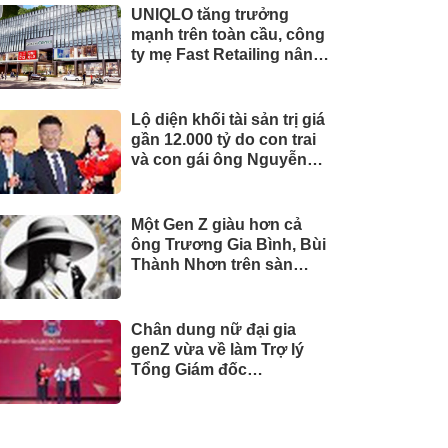
UNIQLO tăng trưởng
mạnh trên toàn cầu, công
ty mẹ Fast Retailing nâng
mục tiêu doanh thu và lợi
nhuận năm 2026
Lộ diện khối tài sản trị giá
gần 12.000 tỷ do con trai
và con gái ông Nguyễn
Đức Thụy nắm giữ tại một
công ty sắp lên sàn
Một Gen Z giàu hơn cả
ông Trương Gia Bình, Bùi
Thành Nhơn trên sàn
chứng khoán
Chân dung nữ đại gia
genZ vừa về làm Trợ lý
Tổng Giám đốc
Sacombank: 21 tuổi làm
Tổng Giám đốc doanh
nghiệp hàng không vũ