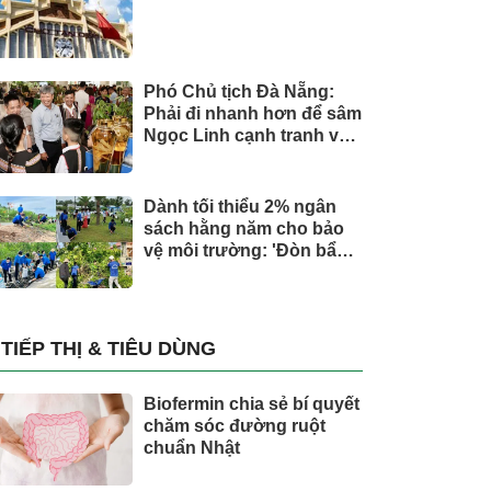
Phó Chủ tịch Đà Nẵng:
Phải đi nhanh hơn để sâm
Ngọc Linh cạnh tranh với
thế giới
Dành tối thiểu 2% ngân
sách hằng năm cho bảo
vệ môi trường: 'Đòn bẩy'
tài chính công và bước
ngoặt quản trị hiện đại
TIẾP THỊ & TIÊU DÙNG
Biofermin chia sẻ bí quyết
chăm sóc đường ruột
chuẩn Nhật