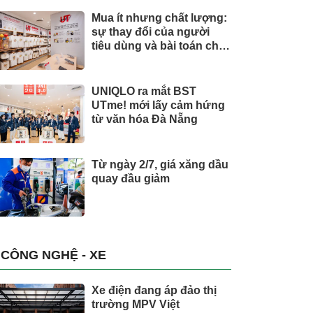
Mua ít nhưng chất lượng:
sự thay đổi của người
tiêu dùng và bài toán cho
thương hiệu quốc tế
UNIQLO ra mắt BST
UTme! mới lấy cảm hứng
từ văn hóa Đà Nẵng
Từ ngày 2/7, giá xăng dầu
quay đầu giảm
CÔNG NGHỆ - XE
Xe điện đang áp đảo thị
trường MPV Việt