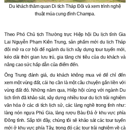
Du khách thăm quan Di tích Tháp Đôi và xem trình nghệ
thuật múa cung đình Champa.
Theo Phó Chủ tịch Thường trực Hiệp hội Du lịch tỉnh Gia
Lai Nguyễn Phạm Kiên Trung, sản phẩm mới du lịch Tháp
đôi mở ra cơ hội để ngành du lịch xây dựng tour tuyến mới,
kéo dài thời gian lưu trú, gia tăng chi tiêu của du khách và
nâng cao sức hấp dẫn của điểm đến.
Ông Trung đánh giá, du khách không mua vé để chỉ đến
xem một vùng đất, cái họ cần là một câu chuyện gắn liền với
vùng đất đó. Những năm qua, Hiệp hội cùng với ngành Du
lịch tỉnh đã khảo sát, xây dựng nhiều tour du lịch trải nghiệm
văn hóa ở các di tích lịch sử, các làng nghề trong tỉnh như:
làng nón ngựa Phú Gia, làng rượu Bàu Đá ở khu vực phía
Đông tỉnh. Sắp tới đây, chúng tôi sẽ khảo sát các tour tuyến
mới ở khu vực phía Tây, trong đó các tour trải nghiệm về cà