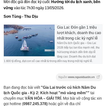
Mời độc giả đón đọc kỳ cuối:
Hướng tới du lịch xanh, bền
vững
vào lúc 7h30 ngày 13/05/2026.
Sơn Tùng - Thu Dịu
Gia Lai: Đón gần 1 triệu
lượt khách, doanh thu cao
nhất trong các kỳ nghỉ lễ
Năm Du lịch Quốc gia – Gia Lai
2026 tiếp tục lan tỏa mạnh mẽ, thu
hút lượng khách đến tỉnh dịp lễ
tăng cao. Doanh thu du lịch đạt
1.600 tỷ đồng, đạt con số cao nhất từ trong đến nay trong một kỳ nghỉ lễ.
Nguồn
www.nguoiduatin.vn
Bạn đang đọc bài viết
"Gia Lai trước cú hích Năm Du
lịch Quốc gia - Kỳ 2: Kích hoạt "mỏ vàng mềm""
tại
chuyên mục
VĂN HÓA – GIẢI TRÍ
. Mọi bài vở cộng tác xin
gọi hotline (
0987.245.378
)
hoặc gửi về địa chỉ