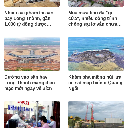
Nhiều sai phạm tại sân
Mùa mưa bão đã "gõ
bay Long Thành, gần
cửa", nhiều công trình
1.000 tỷ đồng được
chống sạt lở vẫn chưa
mang gửi lấy lãi
hoàn thành
Đường vào sân bay
Khám phá miệng núi lửa
Long Thành mang diện
cổ sát mép biển ở Quảng
mạo mới ngày về đích
Ngãi