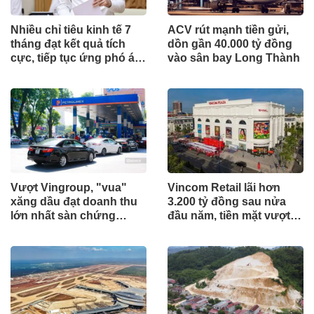
Nhiều chỉ tiêu kinh tế 7
ACV rút mạnh tiền gửi,
tháng đạt kết quả tích
dồn gần 40.000 tỷ đồng
cực, tiếp tục ứng phó áp
vào sân bay Long Thành
lực lạm phát
Vượt Vingroup, "vua"
Vincom Retail lãi hơn
xăng dầu đạt doanh thu
3.200 tỷ đồng sau nửa
lớn nhất sàn chứng
đầu năm, tiền mặt vượt
khoán
5.700 tỷ đồng