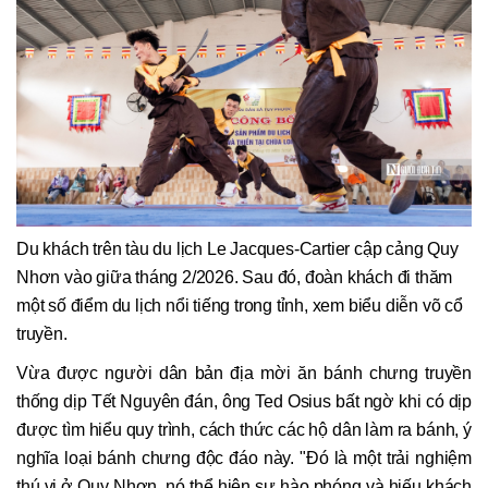
Du khách trên tàu du lịch Le Jacques-Cartier cập cảng Quy
Nhơn vào giữa tháng 2/2026. Sau đó, đoàn khách đi thăm
một số điểm du lịch nổi tiếng trong tỉnh, xem biểu diễn võ cổ
truyền.
Vừa được người dân bản địa mời ăn bánh chưng truyền
thống dịp Tết Nguyên đán, ông Ted Osius bất ngờ khi có dịp
được tìm hiểu quy trình, cách thức các hộ dân làm ra bánh, ý
nghĩa loại bánh chưng độc đáo này. "Đó là một trải nghiệm
thú vị ở Quy Nhơn, nó thể hiện sự hào phóng và hiếu khách