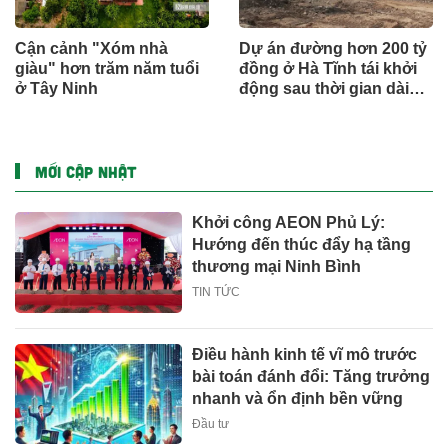
Cận cảnh "Xóm nhà
Dự án đường hơn 200 tỷ
giàu" hơn trăm năm tuổi
đồng ở Hà Tĩnh tái khởi
ở Tây Ninh
động sau thời gian dài
đình trệ
MỚI CẬP NHẬT
Khởi công AEON Phủ Lý:
Hướng đến thúc đẩy hạ tầng
thương mại Ninh Bình
TIN TỨC
Điều hành kinh tế vĩ mô trước
bài toán đánh đổi: Tăng trưởng
nhanh và ổn định bền vững
Đầu tư