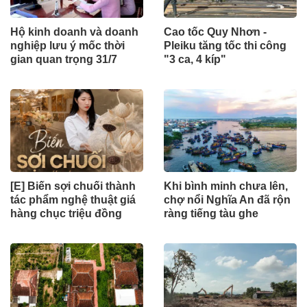
Hộ kinh doanh và doanh
Cao tốc Quy Nhơn -
nghiệp lưu ý mốc thời
Pleiku tăng tốc thi công
gian quan trọng 31/7
"3 ca, 4 kíp"
[E] Biến sợi chuối thành
Khi bình minh chưa lên,
tác phẩm nghệ thuật giá
chợ nổi Nghĩa An đã rộn
hàng chục triệu đồng
ràng tiếng tàu ghe