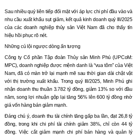
Sau nhiều quý liên tiếp đối mặt với áp lực chi phí đầu vào và
nhu cầu xuất khẩu sụt giảm, kết quả kinh doanh quý III/2025
của các doanh nghiệp thủy sản Việt Nam đã cho thấy tín
hiệu hồi phục rõ nét.
Những cú lội ngược dòng ấn tượng
Công ty Cổ phần Tập đoàn Thủy sản Minh Phú (UPCoM:
MPC), doanh nghiệp được mệnh danh là “vua tôm” của Việt
Nam, đã có màn trở lại mạnh mẽ sau thời gian dài chật vật
với thị trường xuất khẩu. Trong quý III/2025, Minh Phú ghi
nhận doanh thu thuần 3.782 tỷ đồng, giảm 13% so với đầu
năm, song lợi nhuận gộp lại tăng 56% lên 600 tỷ đồng nhờ
giá vốn hàng bán giảm mạnh.
Đáng chú ý, doanh thu tài chính tăng gấp ba lần, đạt 26,8 tỷ
đồng, trong khi chi phí tài chính giảm 38%, chỉ còn 44 tỷ
đồng. Việc cắt giảm mạnh chi phí bán hàng và quản lý