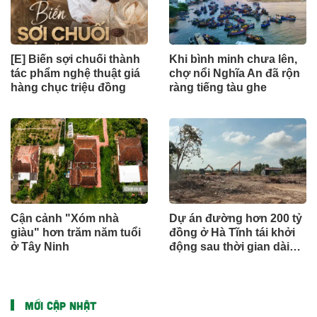
[E] Biến sợi chuối thành
Khi bình minh chưa lên,
tác phẩm nghệ thuật giá
chợ nổi Nghĩa An đã rộn
hàng chục triệu đồng
ràng tiếng tàu ghe
Cận cảnh "Xóm nhà
Dự án đường hơn 200 tỷ
giàu" hơn trăm năm tuổi
đồng ở Hà Tĩnh tái khởi
ở Tây Ninh
động sau thời gian dài
đình trệ
MỚI CẬP NHẬT