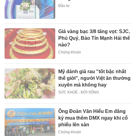
Đầu tư
Giá vàng bạc 3/8 tăng vọt: SJC,
Phú Quý, Bảo Tín Mạnh Hải thế
nào?
Chứng khoán
Mỹ đánh giá rau "tốt bậc nhất
thế giới", người Việt ăn thường
xuyên mà không hay
SỨC KHOẺ - ĐỜI SỐNG
Ông Đoàn Văn Hiểu Em đăng
ký mua thêm DMX ngay khi cổ
phiếu lên sàn
Chứng khoán