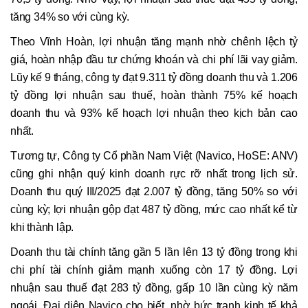
tăng 34% so với cùng kỳ.
Theo Vĩnh Hoàn, lợi nhuận tăng mạnh nhờ chênh lệch tỷ
giá, hoàn nhập đầu tư chứng khoán và chi phí lãi vay giảm.
Lũy kế 9 tháng, công ty đạt 9.311 tỷ đồng doanh thu và 1.206
tỷ đồng lợi nhuận sau thuế, hoàn thành 75% kế hoạch
doanh thu và 93% kế hoạch lợi nhuận theo kịch bản cao
nhất.
Tương tự, Công ty Cổ phần Nam Việt (Navico, HoSE: ANV)
cũng ghi nhận quý kinh doanh rực rỡ nhất trong lịch sử.
Doanh thu quý III/2025 đạt 2.007 tỷ đồng, tăng 50% so với
cùng kỳ; lợi nhuận gộp đạt 487 tỷ đồng, mức cao nhất kể từ
khi thành lập.
Doanh thu tài chính tăng gần 5 lần lên 13 tỷ đồng trong khi
chi phí tài chính giảm mạnh xuống còn 17 tỷ đồng. Lợi
nhuận sau thuế đạt 283 tỷ đồng, gấp 10 lần cùng kỳ năm
ngoái. Đại diện Navico cho biết, nhờ bức tranh kinh tế khả