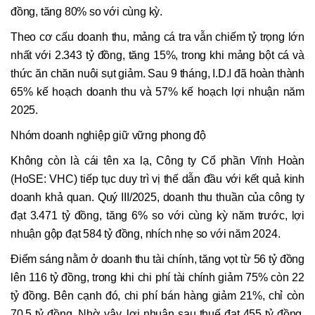
đồng, tăng 80% so với cùng kỳ.
Theo cơ cấu doanh thu, mảng cá tra vẫn chiếm tỷ trọng lớn
nhất với 2.343 tỷ đồng, tăng 15%, trong khi mảng bột cá và
thức ăn chăn nuôi sụt giảm. Sau 9 tháng, I.D.I đã hoàn thành
65% kế hoạch doanh thu và 57% kế hoạch lợi nhuận năm
2025.
Nhóm doanh nghiệp giữ vững phong độ
Không còn là cái tên xa lạ, Công ty Cổ phần Vĩnh Hoàn
(HoSE: VHC) tiếp tục duy trì vị thế dẫn đầu với kết quả kinh
doanh khả quan. Quý III/2025, doanh thu thuần của công ty
đạt 3.471 tỷ đồng, tăng 6% so với cùng kỳ năm trước, lợi
nhuận gộp đạt 584 tỷ đồng, nhích nhẹ so với năm 2024.
Điểm sáng nằm ở doanh thu tài chính, tăng vọt từ 56 tỷ đồng
lên 116 tỷ đồng, trong khi chi phí tài chính giảm 75% còn 22
tỷ đồng. Bên cạnh đó, chi phí bán hàng giảm 21%, chỉ còn
70,5 tỷ đồng. Nhờ vậy, lợi nhuận sau thuế đạt 455 tỷ đồng,