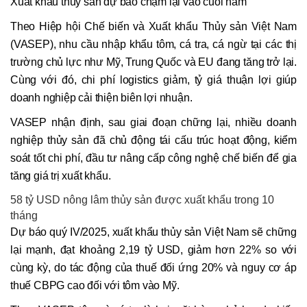
Xuất khẩu thủy sản dự báo chậm lại vào cuối năm
Theo Hiệp hội Chế biến và Xuất khẩu Thủy sản Việt Nam
(VASEP), nhu cầu nhập khẩu tôm, cá tra, cá ngừ tại các thị
trường chủ lực như Mỹ, Trung Quốc và EU đang tăng trở lại.
Cùng với đó, chi phí logistics giảm, tỷ giá thuận lợi giúp
doanh nghiệp cải thiện biên lợi nhuận.
VASEP nhận định, sau giai đoạn chững lại, nhiều doanh
nghiệp thủy sản đã chủ động tái cấu trúc hoạt động, kiểm
soát tốt chi phí, đầu tư nâng cấp công nghệ chế biến để gia
tăng giá trị xuất khẩu.
58 tỷ USD nông lâm thủy sản được xuất khẩu trong 10
tháng
Dự báo quý IV/2025, xuất khẩu thủy sản Việt Nam sẽ chững
lại mạnh, đạt khoảng 2,19 tỷ USD, giảm hơn 22% so với
cùng kỳ, do tác động của thuế đối ứng 20% và nguy cơ áp
thuế CBPG cao đối với tôm vào Mỹ.