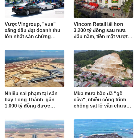
Vượt Vingroup, "vua"
Vincom Retail lãi hơn
xăng dầu đạt doanh thu
3.200 tỷ đồng sau nửa
lớn nhất sàn chứng
đầu năm, tiền mặt vượt
khoán
5.700 tỷ đồng
Nhiều sai phạm tại sân
Mùa mưa bão đã "gõ
bay Long Thành, gần
cửa", nhiều công trình
1.000 tỷ đồng được
chống sạt lở vẫn chưa
mang gửi lấy lãi
hoàn thành