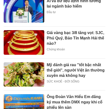
AI và dữ liệu định hình tương
lai ngành bảo hiểm
Đầu tư
Giá vàng bạc 3/8 tăng vọt: SJC,
Phú Quý, Bảo Tín Mạnh Hải thế
nào?
Chứng khoán
Mỹ đánh giá rau "tốt bậc nhất
thế giới", người Việt ăn thường
xuyên mà không hay
SỨC KHOẺ - ĐỜI SỐNG
Ông Đoàn Văn Hiểu Em đăng
ký mua thêm DMX ngay khi cổ
phiếu lên sàn