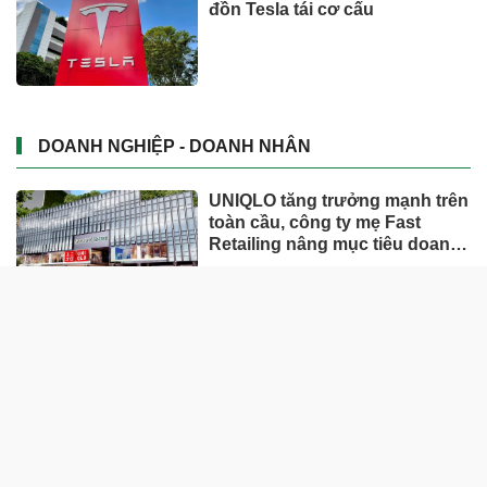
đồn Tesla tái cơ cấu
DOANH NGHIỆP - DOANH NHÂN
UNIQLO tăng trưởng mạnh trên
toàn cầu, công ty mẹ Fast
Retailing nâng mục tiêu doanh
thu và lợi nhuận năm 2026
Lộ diện khối tài sản trị giá gần
12.000 tỷ do con trai và con gái
ông Nguyễn Đức Thụy nắm
giữ tại một công ty sắp lên sàn
Một Gen Z giàu hơn cả ông
Trương Gia Bình, Bùi Thành