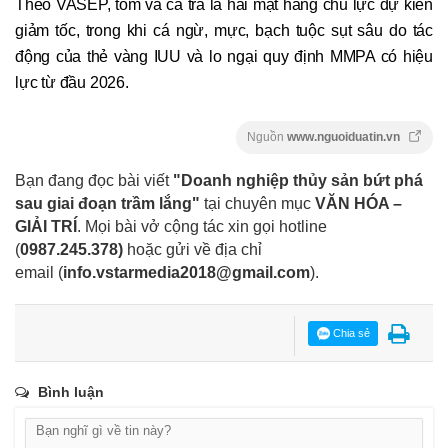
Theo VASEP, tôm và cá tra là hai mặt hàng chủ lực dự kiến
giảm tốc, trong khi cá ngừ, mực, bạch tuộc sụt sâu do tác
động của thẻ vàng IUU và lo ngại quy định MMPA có hiệu
lực từ đầu 2026.
Nguồn
www.nguoiduatin.vn
Bạn đang đọc bài viết
"Doanh nghiệp thủy sản bứt phá
sau giai đoạn trầm lắng"
tại chuyên mục
VĂN HÓA –
GIẢI TRÍ
. Mọi bài vở cộng tác xin gọi hotline
(
0987.245.378
)
hoặc gửi về địa chỉ
email
(
info.vstarmedia2018@gmail.com
).
Chia sẻ
Bình luận