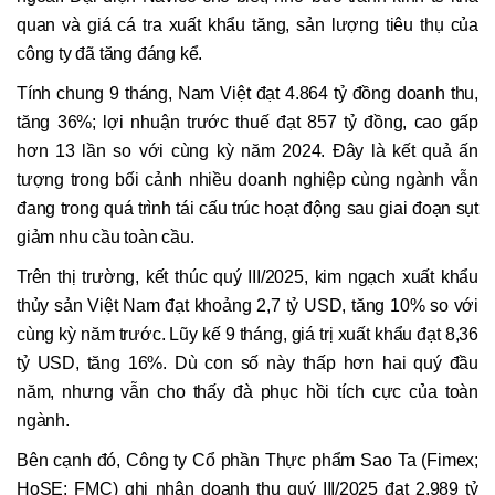
quan và giá cá tra xuất khẩu tăng, sản lượng tiêu thụ của
công ty đã tăng đáng kể.
Tính chung 9 tháng, Nam Việt đạt 4.864 tỷ đồng doanh thu,
tăng 36%; lợi nhuận trước thuế đạt 857 tỷ đồng, cao gấp
hơn 13 lần so với cùng kỳ năm 2024. Đây là kết quả ấn
tượng trong bối cảnh nhiều doanh nghiệp cùng ngành vẫn
đang trong quá trình tái cấu trúc hoạt động sau giai đoạn sụt
giảm nhu cầu toàn cầu.
Trên thị trường, kết thúc quý III/2025, kim ngạch xuất khẩu
thủy sản Việt Nam đạt khoảng 2,7 tỷ USD, tăng 10% so với
cùng kỳ năm trước. Lũy kế 9 tháng, giá trị xuất khẩu đạt 8,36
tỷ USD, tăng 16%. Dù con số này thấp hơn hai quý đầu
năm, nhưng vẫn cho thấy đà phục hồi tích cực của toàn
ngành.
Bên cạnh đó, Công ty Cổ phần Thực phẩm Sao Ta (Fimex;
HoSE: FMC) ghi nhận doanh thu quý III/2025 đạt 2.989 tỷ