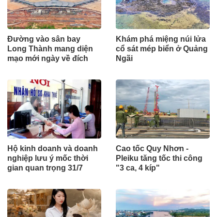
Đường vào sân bay
Khám phá miệng núi lửa
Long Thành mang diện
cổ sát mép biển ở Quảng
mạo mới ngày về đích
Ngãi
Hộ kinh doanh và doanh
Cao tốc Quy Nhơn -
nghiệp lưu ý mốc thời
Pleiku tăng tốc thi công
gian quan trọng 31/7
"3 ca, 4 kíp"