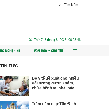
Tìm kiếm
Thứ 7, 8 tháng 8, 2026, 00:08:48
át hành ESOP
Xe điện đang áp đảo thị trường MPV Việt
Nh
NG NGHỆ - XE
VĂN HÓA – GIẢI TRÍ
TIN TỨC
Bộ y tế đề xuất cho nhiều
đối tượng được khám,
chữa bệnh tại nhà, bảo
hiểm y tế chi trả
Trăm năm chợ Tân Định