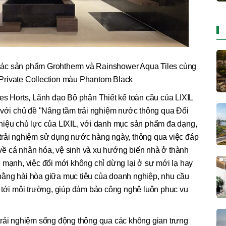
ác sản phẩm Grohtherm và Rainshower Aqua Tiles cùng
 Private Collection màu Phantom Black
es Horts, Lãnh đạo Bộ phận Thiết kế toàn cầu của LIXIL
u với chủ đề "Nâng tầm trải nghiệm nước thông qua Đổi
hiệu chủ lực của LIXIL, với danh mục sản phẩm đa dạng,
trải nghiệm sử dụng nước hàng ngày, thông qua việc đáp
ề cá nhân hóa, vệ sinh và xu hướng biến nhà ở thành
 mạnh, việc đổi mới không chỉ dừng lại ở sự mới lạ hay
ằng hài hòa giữa mục tiêu của doanh nghiệp, nhu cầu
 tới môi trường, giúp đảm bảo công nghệ luôn phục vụ
trải nghiệm sống động thông qua các không gian trưng