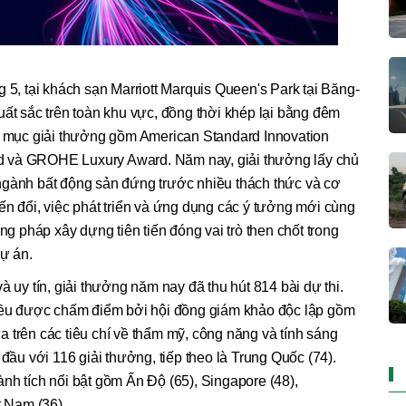
 5, tại khách sạn Marriott Marquis Queen's Park tại Băng-
uất sắc trên toàn khu vực, đồng thời khép lại bằng đêm
ng mục giải thưởng gồm American Standard Innovation
d và GROHE Luxury Award. Năm nay, giải thưởng lấy chủ
ngành bất động sản đứng trước nhiều thách thức và cơ
ến đổi, việc phát triển và ứng dụng các ý tưởng mới cùng
ơng pháp xây dựng tiên tiến đóng vai trò then chốt trong
dự án.
à uy tín, giải thưởng năm nay đã thu hút 814 bài dự thi.
 đều được chấm điểm bởi hội đồng giám khảo độc lập gồm
 trên các tiêu chí về thẩm mỹ, công năng và tính sáng
 đầu với 116 giải thưởng, tiếp theo là Trung Quốc (74).
nh tích nổi bật gồm Ấn Độ (65), Singapore (48),
t Nam (36).