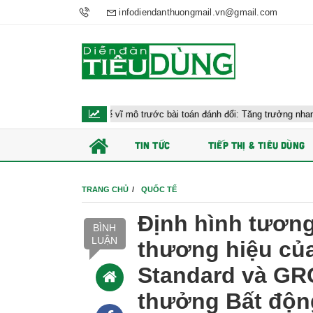
infodiendanthuongmail.vn@gmail.com
 hành kinh tế vĩ mô trước bài toán đánh đổi: Tăng trưởng nhanh và ổn định 
TIN TỨC
TIẾP THỊ & TIÊU DÙNG
TRANG CHỦ
QUỐC TẾ
Định hình tương
BÌNH
LUẬN
thương hiệu của
Standard và GR
thưởng Bất độn