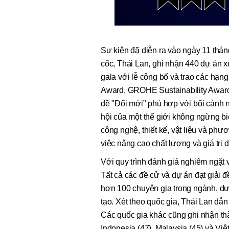
Sự kiện đã diễn ra vào ngày 11 tháng
cốc, Thái Lan, ghi nhận 440 dự án x
gala với lễ công bố và trao các hạ
Award, GROHE Sustainability Awar
đề "Đổi mới" phù hợp với bối cảnh 
hội của một thế giới không ngừng bi
công nghệ, thiết kế, vật liệu và phư
việc nâng cao chất lượng và giá trị 
Với quy trình đánh giá nghiêm ngặt v
Tất cả các đề cử và dự án đạt giải
hơn 100 chuyên gia trong ngành, dựa
tạo. Xét theo quốc gia, Thái Lan dẫn
Các quốc gia khác cũng ghi nhận thà
Indonesia (47), Malaysia (45) và Việ