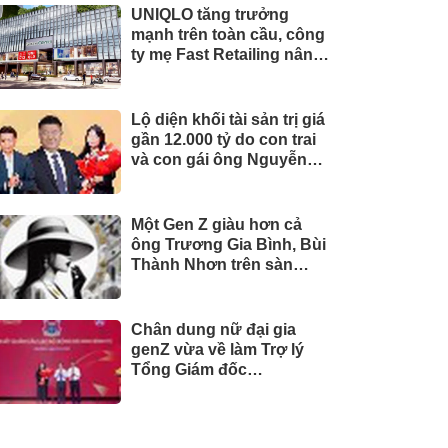
UNIQLO tăng trưởng
mạnh trên toàn cầu, công
ty mẹ Fast Retailing nâng
mục tiêu doanh thu và lợi
nhuận năm 2026
Lộ diện khối tài sản trị giá
gần 12.000 tỷ do con trai
và con gái ông Nguyễn
Đức Thụy nắm giữ tại một
công ty sắp lên sàn
Một Gen Z giàu hơn cả
ông Trương Gia Bình, Bùi
Thành Nhơn trên sàn
chứng khoán
Chân dung nữ đại gia
genZ vừa về làm Trợ lý
Tổng Giám đốc
Sacombank: 21 tuổi làm
Tổng Giám đốc doanh
nghiệp hàng không vũ