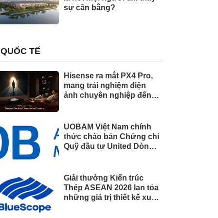
sự cân bằng?
QUỐC TẾ
Hisense ra mắt PX4 Pro,
mang trải nghiệm điện
ảnh chuyên nghiệp đến
không gian gia đình
UOBAM Việt Nam chính
thức chào bán Chứng chỉ
Quỹ đầu tư United Dòng
Tiền Linh Hoạt (UMMF)
Giải thưởng Kiến trúc
Thép ASEAN 2026 lan tỏa
những giá trị thiết kế xuất
sắc qua hợp tác khu vực