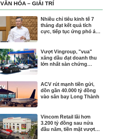
trụ, nắm giữ khối tài sản
VĂN HÓA – GIẢI TRÍ
hàng nghìn tỷ
Nhiều chỉ tiêu kinh tế 7
tháng đạt kết quả tích
cực, tiếp tục ứng phó áp
lực lạm phát
Vượt Vingroup, "vua"
xăng dầu đạt doanh thu
lớn nhất sàn chứng
khoán
ACV rút mạnh tiền gửi,
dồn gần 40.000 tỷ đồng
vào sân bay Long Thành
Vincom Retail lãi hơn
3.200 tỷ đồng sau nửa
đầu năm, tiền mặt vượt
5.700 tỷ đồng