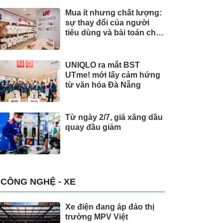
Mua ít nhưng chất lượng:
sự thay đổi của người
tiêu dùng và bài toán cho
thương hiệu quốc tế
UNIQLO ra mắt BST
UTme! mới lấy cảm hứng
từ văn hóa Đà Nẵng
Từ ngày 2/7, giá xăng dầu
quay đầu giảm
CÔNG NGHỆ - XE
Xe điện đang áp đảo thị
trường MPV Việt