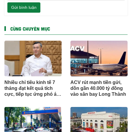
Gửi bình luận
CÙNG CHUYÊN MỤC
Nhiều chỉ tiêu kinh tế 7
ACV rút mạnh tiền gửi,
tháng đạt kết quả tích
dồn gần 40.000 tỷ đồng
cực, tiếp tục ứng phó áp
vào sân bay Long Thành
lực lạm phát