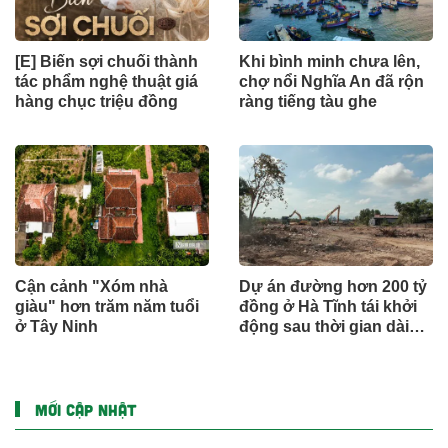
[E] Biến sợi chuối thành
Khi bình minh chưa lên,
tác phẩm nghệ thuật giá
chợ nổi Nghĩa An đã rộn
hàng chục triệu đồng
ràng tiếng tàu ghe
Cận cảnh "Xóm nhà
Dự án đường hơn 200 tỷ
giàu" hơn trăm năm tuổi
đồng ở Hà Tĩnh tái khởi
ở Tây Ninh
động sau thời gian dài
đình trệ
MỚI CẬP NHẬT