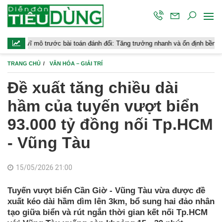
 trước bài toán đánh đổi: Tăng trưởng nhanh và ổn định bền vững
C
TRANG CHỦ
VĂN HÓA – GIẢI TRÍ
Đề xuất tăng chiều dài
hầm của tuyến vượt biển
93.000 tỷ đồng nối Tp.HCM
- Vũng Tàu
15/05/2026 21:00
Tuyến vượt biển Cần Giờ - Vũng Tàu vừa được đề
xuất kéo dài hầm dìm lên 3km, bổ sung hai đảo nhân
tạo giữa biển và rút ngắn thời gian kết nối Tp.HCM