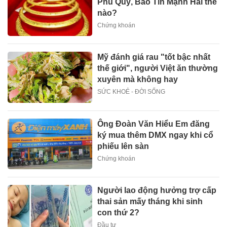
Phú Quý, Bảo Tín Mạnh Hải thế
nào?
Chứng khoán
Mỹ đánh giá rau "tốt bậc nhất
thế giới", người Việt ăn thường
xuyên mà không hay
SỨC KHOẺ - ĐỜI SỐNG
Ông Đoàn Văn Hiểu Em đăng
ký mua thêm DMX ngay khi cổ
phiếu lên sàn
Chứng khoán
Người lao động hưởng trợ cấp
thai sản mấy tháng khi sinh
con thứ 2?
Đầu tư