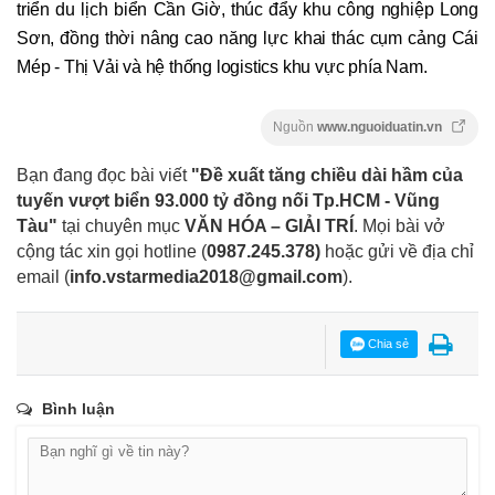
triển du lịch biển Cần Giờ, thúc đẩy khu công nghiệp Long
Sơn, đồng thời nâng cao năng lực khai thác cụm cảng Cái
Mép - Thị Vải và hệ thống logistics khu vực phía Nam.
Nguồn
www.nguoiduatin.vn
Bạn đang đọc bài viết
"Đề xuất tăng chiều dài hầm của
tuyến vượt biển 93.000 tỷ đồng nối Tp.HCM - Vũng
Tàu"
tại chuyên mục
VĂN HÓA – GIẢI TRÍ
. Mọi bài vở
cộng tác xin gọi hotline (
0987.245.378
)
hoặc gửi về địa chỉ
email
(
info.vstarmedia2018@gmail.com
).
Chia sẻ
Bình luận