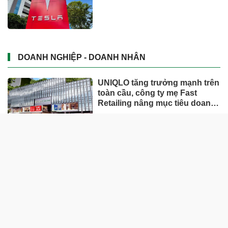
DOANH NGHIỆP - DOANH NHÂN
UNIQLO tăng trưởng mạnh trên
toàn cầu, công ty mẹ Fast
Retailing nâng mục tiêu doanh
thu và lợi nhuận năm 2026
Lộ diện khối tài sản trị giá gần
12.000 tỷ do con trai và con gái
ông Nguyễn Đức Thụy nắm
giữ tại một công ty sắp lên sàn
Một Gen Z giàu hơn cả ông
Trương Gia Bình, Bùi Thành
Nhơn trên sàn chứng khoán