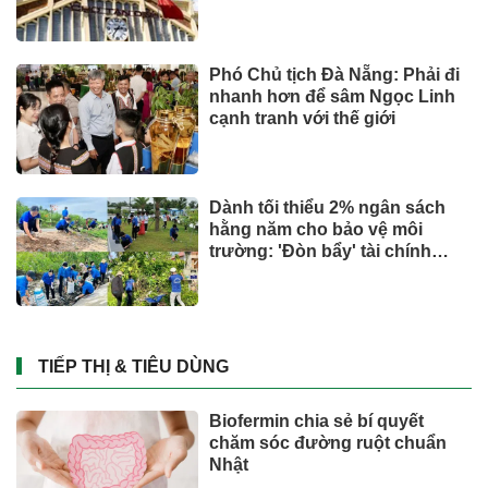
Phó Chủ tịch Đà Nẵng: Phải đi
nhanh hơn để sâm Ngọc Linh
cạnh tranh với thế giới
Dành tối thiểu 2% ngân sách
hằng năm cho bảo vệ môi
trường: 'Đòn bẩy' tài chính
công và bước ngoặt quản trị
hiện đại
TIẾP THỊ & TIÊU DÙNG
Biofermin chia sẻ bí quyết
chăm sóc đường ruột chuẩn
Nhật