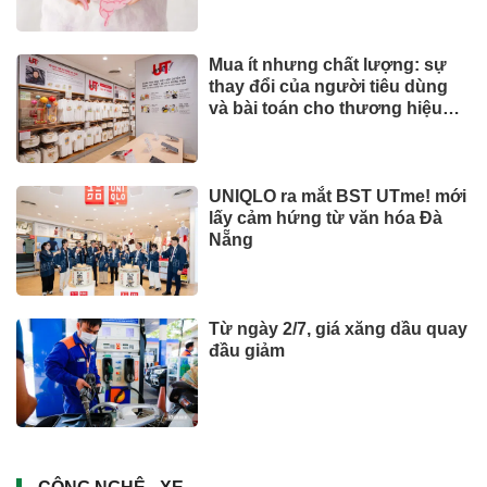
Mua ít nhưng chất lượng: sự
thay đổi của người tiêu dùng
và bài toán cho thương hiệu
quốc tế
UNIQLO ra mắt BST UTme! mới
lấy cảm hứng từ văn hóa Đà
Nẵng
Từ ngày 2/7, giá xăng dầu quay
đầu giảm