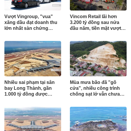
Vượt Vingroup, "vua"
Vincom Retail lãi hơn
xăng dầu đạt doanh thu
3.200 tỷ đồng sau nửa
lớn nhất sàn chứng
đầu năm, tiền mặt vượt
khoán
5.700 tỷ đồng
Nhiều sai phạm tại sân
Mùa mưa bão đã "gõ
bay Long Thành, gần
cửa", nhiều công trình
1.000 tỷ đồng được
chống sạt lở vẫn chưa
mang gửi lấy lãi
hoàn thành