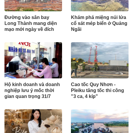
Đường vào sân bay
Khám phá miệng núi lửa
Long Thành mang diện
cổ sát mép biển ở Quảng
mạo mới ngày về đích
Ngãi
Hộ kinh doanh và doanh
Cao tốc Quy Nhơn -
nghiệp lưu ý mốc thời
Pleiku tăng tốc thi công
gian quan trọng 31/7
"3 ca, 4 kíp"