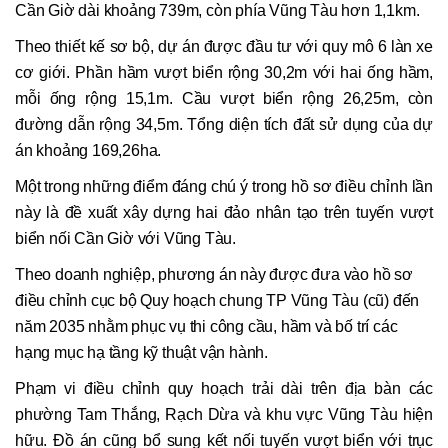
Cần Giờ dài khoảng 739m, còn phía Vũng Tàu hơn 1,1km.
Theo thiết kế sơ bộ, dự án được đầu tư với quy mô 6 làn xe
cơ giới. Phần hầm vượt biển rộng 30,2m với hai ống hầm,
mỗi ống rộng 15,1m. Cầu vượt biển rộng 26,25m, còn
đường dẫn rộng 34,5m. Tổng diện tích đất sử dụng của dự
án khoảng 169,26ha.
Một trong những điểm đáng chú ý trong hồ sơ điều chỉnh lần
này là đề xuất xây dựng hai đảo nhân tạo trên tuyến vượt
biển nối Cần Giờ với Vũng Tàu.
Theo doanh nghiệp, phương án này được đưa vào hồ sơ
điều chỉnh cục bộ Quy hoạch chung TP Vũng Tàu (cũ) đến
năm 2035 nhằm phục vụ thi công cầu, hầm và bố trí các
hạng mục hạ tầng kỹ thuật vận hành.
Phạm vi điều chỉnh quy hoạch trải dài trên địa bàn các
phường Tam Thắng, Rạch Dừa và khu vực Vũng Tàu hiện
hữu. Đồ án cũng bổ sung kết nối tuyến vượt biển với trục