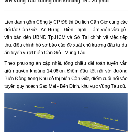
với Vũng Tàu xuống còn khoảng 15 - 20 phút.
Liên danh gồm Công ty CP Đô thị Du lịch Cần Giờ cùng các
đối tác Cần Giờ - An Hưng - Điền Thịnh - Lâm Viên vừa gửi
văn bản đến UBND Tp.HCM và Sở Tài chính về việc tiếp
thu, điều chỉnh hồ sơ báo cáo đề xuất chủ trương đầu tư dự
án tuyến vượt biển Cần Giờ - Vũng Tàu.
Theo phương án cập nhật, tổng chiều dài toàn tuyến vẫn
giữ nguyên khoảng 14,06km. Điểm đầu kết nối với đường
Biển Đông trong Khu đô thị biển Cần Giờ, điểm cuối nối vào
tuyến quy hoạch Sao Mai - Bến Đình, khu vực Vũng Tàu cũ.