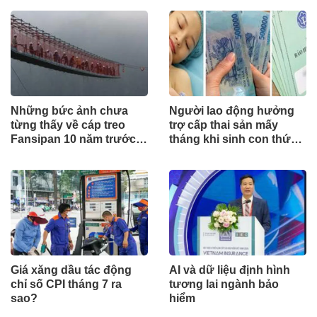
Những bức ảnh chưa
Người lao động hưởng
từng thấy về cáp treo
trợ cấp thai sản mấy
Fansipan 10 năm trước:
tháng khi sinh con thứ
Đằng sau 15 phút lên nóc
2?
nhà Đông Dương
Giá xăng dầu tác động
AI và dữ liệu định hình
chỉ số CPI tháng 7 ra
tương lai ngành bảo
sao?
hiểm