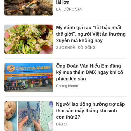
lãi lớn
BẤT ĐỘNG SẢN
Mỹ đánh giá rau "tốt bậc nhất
thế giới", người Việt ăn thường
xuyên mà không hay
SỨC KHOẺ - ĐỜI SỐNG
Ông Đoàn Văn Hiểu Em đăng
ký mua thêm DMX ngay khi cổ
phiếu lên sàn
Chứng khoán
Người lao động hưởng trợ cấp
thai sản mấy tháng khi sinh
con thứ 2?
Đầu tư