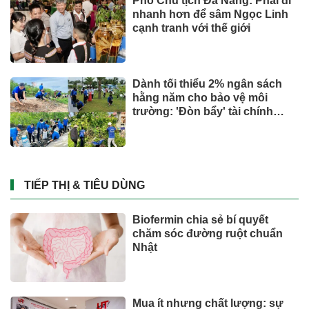
Phó Chủ tịch Đà Nẵng: Phải đi
nhanh hơn để sâm Ngọc Linh
cạnh tranh với thế giới
Dành tối thiểu 2% ngân sách
hằng năm cho bảo vệ môi
trường: 'Đòn bẩy' tài chính
công và bước ngoặt quản trị
hiện đại
TIẾP THỊ & TIÊU DÙNG
Biofermin chia sẻ bí quyết
chăm sóc đường ruột chuẩn
Nhật
Mua ít nhưng chất lượng: sự