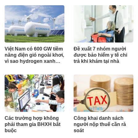
Việt Nam có 600 GW tiềm
Đề xuất 7 nhóm người
năng điện gió ngoài khơi,
được bảo hiểm y tế chi
vì sao hydrogen xanh
trả khi khám tại nhà
vẫn chưa cất cánh?
Các trường hợp không
Công khai danh sách
phải tham gia BHXH bắt
người nộp thuế cần rà
buộc
soát