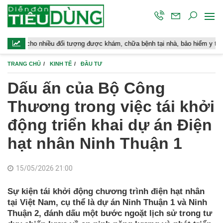
iều đối tượng được khám, chữa bệnh tại nhà, bảo hiểm y tế chi trả
TRANG CHỦ
KINH TẾ
ĐẦU TƯ
Dấu ấn của Bộ Công
Thương trong việc tái khởi
động triển khai dự án Điện
hạt nhân Ninh Thuận 1
15/05/2026 21:00
Sự kiện tái khởi động chương trình điện hạt nhân
tại Việt Nam, cụ thể là dự án Ninh Thuận 1 và Ninh
Thuận 2, đánh dấu một bước ngoặt lịch sử trong tư