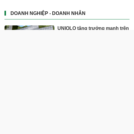
DOANH NGHIỆP - DOANH NHÂN
UNIQLO tăng trưởng mạnh trên
toàn cầu, công ty mẹ Fast
Retailing nâng mục tiêu doanh
thu và lợi nhuận năm 2026
Lộ diện khối tài sản trị giá gần
12.000 tỷ do con trai và con gái
ông Nguyễn Đức Thụy nắm
giữ tại một công ty sắp lên sàn
Một Gen Z giàu hơn cả ông
Trương Gia Bình, Bùi Thành
Nhơn trên sàn chứng khoán