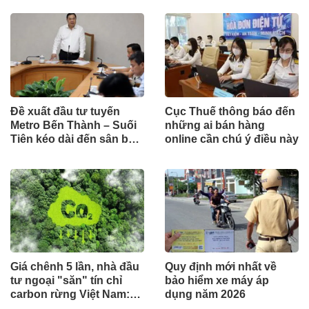
Đề xuất đầu tư tuyến
Cục Thuế thông báo đến
Metro Bến Thành – Suối
những ai bán hàng
Tiên kéo dài đến sân bay
online cần chú ý điều này
Long Thành theo hình
thức công trình cấp bách
Giá chênh 5 lần, nhà đầu
Quy định mới nhất về
tư ngoại "săn" tín chỉ
bảo hiểm xe máy áp
carbon rừng Việt Nam:
dụng năm 2026
Đâu là điểm nghẽn?