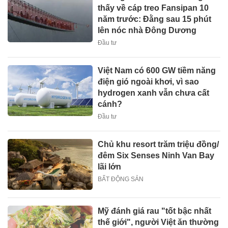
thấy về cáp treo Fansipan 10
năm trước: Đằng sau 15 phút
lên nóc nhà Đông Dương
Đầu tư
Việt Nam có 600 GW tiềm năng
điện gió ngoài khơi, vì sao
hydrogen xanh vẫn chưa cất
cánh?
Đầu tư
Chủ khu resort trăm triệu đồng/
đêm Six Senses Ninh Van Bay
lãi lớn
BẤT ĐỘNG SẢN
Mỹ đánh giá rau "tốt bậc nhất
thế giới", người Việt ăn thường