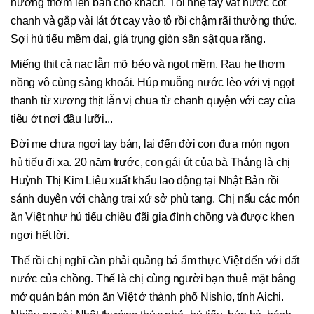
hương thơm lên bàn cho khách. Tôi nhẹ tay vắt nước cốt
chanh và gắp vài lát ớt cay vào tô rồi chậm rãi thưởng thức.
Sợi hủ tiếu mềm dai, giá trụng giòn sần sật qua răng.
Miếng thịt cả nạc lẫn mỡ béo và ngọt mềm. Rau hẹ thơm
nồng vô cùng sảng khoái. Húp muỗng nước lèo với vị ngọt
thanh từ xương thịt lẫn vị chua từ chanh quyện với cay của
tiêu ớt nơi đầu lưỡi...
Đời mẹ chưa ngơi tay bán, lại đến đời con đưa món ngon
hủ tiếu đi xa. 20 năm trước, con gái út của bà Thẳng là chị
Huỳnh Thị Kim Liêu xuất khẩu lao động tại Nhật Bản rồi
sánh duyên với chàng trai xứ sở phù tang. Chị nấu các món
ăn Việt như hủ tiếu chiêu đãi gia đình chồng và được khen
ngợi hết lời.
Thế rồi chị nghĩ cần phải quảng bá ẩm thực Việt đến với đất
nước của chồng. Thế là chị cùng người bạn thuê mặt bằng
mở quán bán món ăn Việt ở thành phố Nishio, tỉnh Aichi.