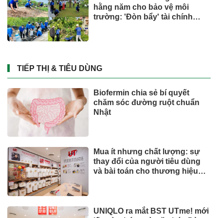
hằng năm cho bảo vệ môi
trường: 'Đòn bẩy' tài chính
công và bước ngoặt quản trị
hiện đại
TIẾP THỊ & TIÊU DÙNG
Biofermin chia sẻ bí quyết
chăm sóc đường ruột chuẩn
Nhật
Mua ít nhưng chất lượng: sự
thay đổi của người tiêu dùng
và bài toán cho thương hiệu
quốc tế
UNIQLO ra mắt BST UTme! mới