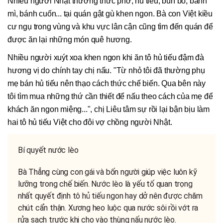
Nhiều người Nhật thưởng thức phở, hủ tiếu, bún bò, bánh
mì, bánh cuốn... tại quán gật gù khen ngon. Bà con Việt kiều
cư ngụ trong vùng và khu vực lân cận cũng tìm đến quán để
được ăn lại những món quê hương.
Nhiều người xuýt xoa khen ngon khi ăn tô hủ tiếu đậm đà
hương vị do chính tay chị nấu. "Từ nhỏ tôi đã thường phụ
mẹ bán hủ tiếu nên thạo cách thức chế biến. Qua bên này
tôi tìm mua những thứ cần thiết để nấu theo cách của mẹ để
khách ăn ngon miệng...", chị Liêu tâm sự rồi lại bận bịu làm
hai tô hủ tiếu Việt cho đôi vợ chồng người Nhật.
Bí quyết nước lèo
Bà Thẳng cùng con gái và bốn người giúp việc luôn kỹ
lưỡng trong chế biến. Nước lèo là yếu tố quan trọng
nhất quyết định tô hủ tiếu ngon hay dở nên được chăm
chút cẩn thận. Xương heo luộc qua nước sôi rồi vớt ra
rửa sạch trước khi cho vào thùng nấu nước lèo.