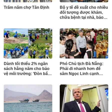
Trăm năm chợ Tân Định
Bộ y tế đề xuất cho nhiều
đối tượng được khám,
chữa bệnh tại nhà, bảo
hiểm y tế chi trả
Dành tối thiểu 2% ngân
Phó Chủ tịch Đà Nẵng:
sách hằng năm cho bảo
Phải đi nhanh hơn để
vệ môi trường: 'Đòn bẩy'
sâm Ngọc Linh cạnh
tài chính công và bước
tranh với thế giới
ngoặt quản trị hiện đại