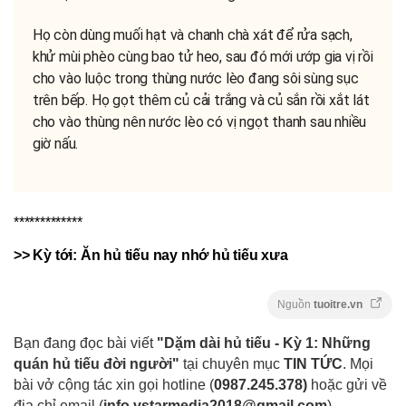
Họ còn dùng muối hạt và chanh chà xát để rửa sạch,
khử mùi phèo cùng bao tử heo, sau đó mới ướp gia vị rồi
cho vào luộc trong thùng nước lèo đang sôi sùng sục
trên bếp. Họ gọt thêm củ cải trắng và củ sắn rồi xắt lát
cho vào thùng nên nước lèo có vị ngọt thanh sau nhiều
giờ nấu.
*************
>> Kỳ tới: Ăn hủ tiếu nay nhớ hủ tiếu xưa
Nguồn
tuoitre.vn
Bạn đang đọc bài viết
"Dặm dài hủ tiếu - Kỳ 1: Những
quán hủ tiếu đời người"
tại chuyên mục
TIN TỨC
. Mọi
bài vở cộng tác xin gọi hotline (
0987.245.378
)
hoặc gửi về
địa chỉ email
(
info.vstarmedia2018@gmail.com
).