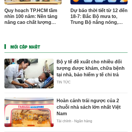
Quy hoạch TP.HCM tầm
Dự báo thời tiết từ 12 đến
nhìn 100 năm: Nền tảng
18-7: Bắc Bộ mưa to,
nâng cao chất lượng
Trung Bộ nắng nóng,
sống người dân
Nam Bộ mưa chiều
MỚI CẬP NHẬT
Bộ y tế đề xuất cho nhiều đối
tượng được khám, chữa bệnh
tại nhà, bảo hiểm y tế chi trả
TIN TỨC
Hoàn cảnh trái ngược của 2
chuỗi nhà sách lớn nhất Việt
Nam
Tài chính - Ngân hàng