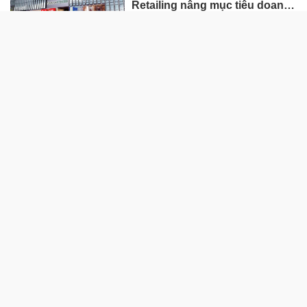
Retailing nâng mục tiêu doanh
thu và lợi nhuận năm 2026
Lộ diện khối tài sản trị giá gần
12.000 tỷ do con trai và con gái
ông Nguyễn Đức Thụy nắm
giữ tại một công ty sắp lên sàn
Một Gen Z giàu hơn cả ông
Trương Gia Bình, Bùi Thành
Nhơn trên sàn chứng khoán
Chân dung nữ đại gia genZ
vừa về làm Trợ lý Tổng Giám
đốc Sacombank: 21 tuổi làm
Tổng Giám đốc doanh nghiệp
hàng không vũ trụ, nắm giữ
khối tài sản hàng nghìn tỷ