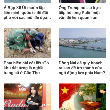
Ả Rập Xê Út muốn lập
Ông Trump nói sẽ trực
liên minh quốc tế để đối
tiếp hỏi ông Putin một
phó với các mối đe dọa
vấn đề liên quan Iran
từ lực lượng Houthi
Phát hiện hài cốt liệt sĩ ở
Đồng Nai đã quy hoạch
khu đất từng là nghĩa
ra sao để trở thành cửa
trang cũ ở Cần Thơ
ngõ động lực phía Nam?