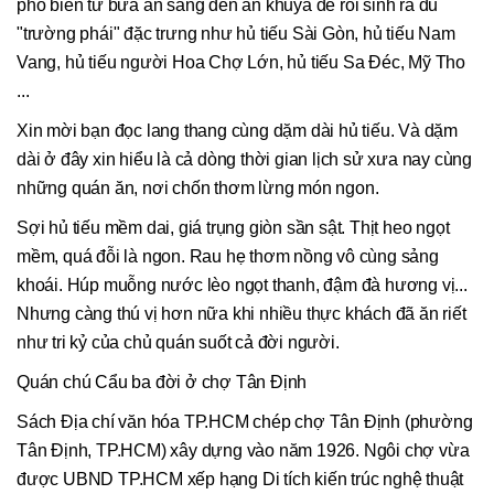
phổ biến từ bữa ăn sáng đến ăn khuya để rồi sinh ra đủ
"trường phái" đặc trưng như hủ tiếu Sài Gòn, hủ tiếu Nam
Vang, hủ tiếu người Hoa Chợ Lớn, hủ tiếu Sa Đéc, Mỹ Tho
...
Xin mời bạn đọc lang thang cùng dặm dài hủ tiếu. Và dặm
dài ở đây xin hiểu là cả dòng thời gian lịch sử xưa nay cùng
những quán ăn, nơi chốn thơm lừng món ngon.
Sợi hủ tiếu mềm dai, giá trụng giòn sần sật. Thịt heo ngọt
mềm, quá đỗi là ngon. Rau hẹ thơm nồng vô cùng sảng
khoái. Húp muỗng nước lèo ngọt thanh, đậm đà hương vị...
Nhưng càng thú vị hơn nữa khi nhiều thực khách đã ăn riết
như tri kỷ của chủ quán suốt cả đời người.
Quán chú Cẩu ba đời ở chợ Tân Định
Sách Địa chí văn hóa TP.HCM chép chợ Tân Định (phường
Tân Định, TP.HCM) xây dựng vào năm 1926. Ngôi chợ vừa
được UBND TP.HCM xếp hạng Di tích kiến trúc nghệ thuật