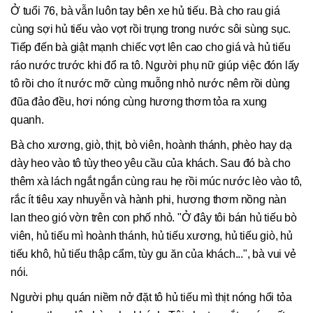
Ở tuổi 76, bà vẫn luôn tay bên xe hủ tiếu. Bà cho rau giá
cùng sợi hủ tiếu vào vợt rồi trụng trong nước sôi sùng sục.
Tiếp đến bà giật mạnh chiếc vợt lên cao cho giá và hủ tiếu
ráo nước trước khi đổ ra tô. Người phụ nữ giúp việc đón lấy
tô rồi cho ít nước mỡ cùng muỗng nhỏ nước nêm rồi dùng
đũa đảo đều, hơi nóng cùng hương thơm tỏa ra xung
quanh.
Bà cho xương, giò, thịt, bò viên, hoành thánh, phèo hay dạ
dày heo vào tô tùy theo yêu cầu của khách. Sau đó bà cho
thêm xà lách ngắt ngắn cùng rau hẹ rồi múc nước lèo vào tô,
rắc ít tiêu xay nhuyễn và hành phi, hương thơm nồng nàn
lan theo gió vờn trên con phố nhỏ. "Ở đây tôi bán hủ tiếu bò
viên, hủ tiếu mì hoành thánh, hủ tiếu xương, hủ tiếu giò, hủ
tiếu khô, hủ tiếu thập cẩm, tùy gu ăn của khách...", bà vui vẻ
nói.
Người phụ quán niềm nở đặt tô hủ tiếu mì thịt nóng hổi tỏa