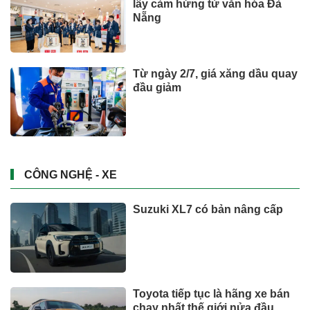
lấy cảm hứng từ văn hóa Đà
Nẵng
Từ ngày 2/7, giá xăng dầu quay
đầu giảm
CÔNG NGHỆ - XE
Suzuki XL7 có bản nâng cấp
Toyota tiếp tục là hãng xe bán
chạy nhất thế giới nửa đầu