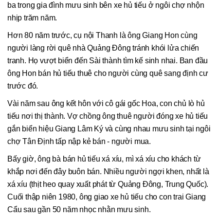
ba trong gia đình mưu sinh bên xe hủ tiếu ở ngôi chợ nhộn
nhịp trăm năm.
Hơn 80 năm trước, cụ nội Thanh là ông Giang Hon cùng
người làng rời quê nhà Quảng Đông tránh khói lửa chiến
tranh. Họ vượt biển đến Sài thành tìm kế sinh nhai. Ban đầu
ông Hon bán hủ tiếu thuê cho người cùng quê sang định cư
trước đó.
Vài năm sau ông kết hôn với cô gái gốc Hoa, con chủ lò hủ
tiếu nơi thị thành. Vợ chồng ông thuê người đóng xe hủ tiếu
gắn biển hiệu Giang Lâm Ký và cùng nhau mưu sinh tại ngôi
chợ Tân Định tấp nập kẻ bán - người mua.
Bấy giờ, ông bà bán hủ tiếu xá xíu, mì xá xíu cho khách từ
khắp nơi đến đây buôn bán. Nhiều người ngợi khen, nhất là
xá xíu (thịt heo quay xuất phát từ Quảng Đông, Trung Quốc).
Cuối thập niên 1980, ông giao xe hủ tiếu cho con trai Giang
Cẩu sau gần 50 năm nhọc nhằn mưu sinh.