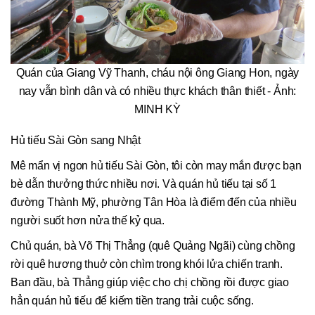
Quán của Giang Vỹ Thanh, cháu nội ông Giang Hon, ngày
nay vẫn bình dân và có nhiều thực khách thân thiết - Ảnh:
MINH KỲ
Hủ tiếu Sài Gòn sang Nhật
Mê mẩn vị ngon hủ tiếu Sài Gòn, tôi còn may mắn được bạn
bè dẫn thưởng thức nhiều nơi. Và quán hủ tiếu tại số 1
đường Thành Mỹ, phường Tân Hòa là điểm đến của nhiều
người suốt hơn nửa thế kỷ qua.
Chủ quán, bà Võ Thị Thẳng (quê Quảng Ngãi) cùng chồng
rời quê hương thuở còn chìm trong khói lửa chiến tranh.
Ban đầu, bà Thẳng giúp việc cho chị chồng rồi được giao
hẳn quán hủ tiếu để kiếm tiền trang trải cuộc sống.