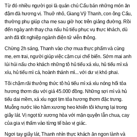
Từ đó nhiều người gọi là quán chú Cẩu bán những món ăn
đậm đà hương vị. Thuở nhỏ, Giang Vỹ Thanh, con ông Cẩu,
thường phụ giúp cha mẹ sau giờ học trên giảng đường. Rồi
đến ngày anh thay cha nấu hủ tiếu phục vụ thực khách, dù
anh đã tốt nghiệp ngành điện tử viễn thông.
Chừng 2h sáng, Thanh vào chợ mua thực phẩm và cùng
mẹ, em trai, người giúp việc cặm cụi chế biến. Sớm mai anh
lúi húi nấu cho khách những tô hủ tiếu xá xíu, hủ tiếu mì xá
xíu, hủ tiếu mì cá, hoành thánh mì... với dư vị khó phai.
Tôi chậm rãi thưởng thức tô hủ tiếu mì xá xíu nóng hổi tỏa
hương thơm dịu với giá 45.000 đồng. Những sợi mì và hủ
tiếu dai mềm, xá xíu ngọt lịm tỏa hương thơm đặc trưng.
Muỗng nước lèo hầm xương heo khiến tôi khựng lại trong
giây lát. Vị ngọt từ xương hòa với mặn quyện lẫn chua, cay
của gia vị thấm vào từng tế bào vị giác.
Ngơi tay giây lát, Thanh nhìn thực khách ăn ngon lành và