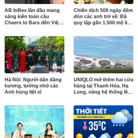
AB InBev lần đầu mang
Chiến dịch 500 ngày đêm
sáng kiến toàn cầu
đón các anh trở về: Đã
Cheers to Bars đến Việt
quy tập gần 1.500 mộ liệt
Nam
sĩ
Hà Nội: Người dân dâng
UNIQLO mở thêm hai cửa
hương, tưởng nhớ các
hàng tại Thanh Hóa, Hạ
Anh hùng liệt sĩ
Long, nâng hệ thống lên
34 điểm bán trên toàn
quốc