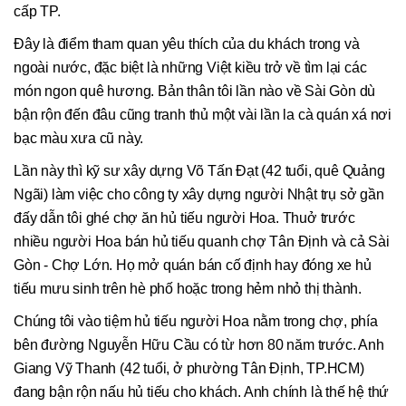
cấp TP.
Đây là điểm tham quan yêu thích của du khách trong và
ngoài nước, đặc biệt là những Việt kiều trở về tìm lại các
món ngon quê hương. Bản thân tôi lần nào về Sài Gòn dù
bận rộn đến đâu cũng tranh thủ một vài lần la cà quán xá nơi
bạc màu xưa cũ này.
Lần này thì kỹ sư xây dựng Võ Tấn Đạt (42 tuổi, quê Quảng
Ngãi) làm việc cho công ty xây dựng người Nhật trụ sở gần
đấy dẫn tôi ghé chợ ăn hủ tiếu người Hoa. Thuở trước
nhiều người Hoa bán hủ tiếu quanh chợ Tân Định và cả Sài
Gòn - Chợ Lớn. Họ mở quán bán cố định hay đóng xe hủ
tiếu mưu sinh trên hè phố hoặc trong hẻm nhỏ thị thành.
Chúng tôi vào tiệm hủ tiếu người Hoa nằm trong chợ, phía
bên đường Nguyễn Hữu Cầu có từ hơn 80 năm trước. Anh
Giang Vỹ Thanh (42 tuổi, ở phường Tân Định, TP.HCM)
đang bận rộn nấu hủ tiếu cho khách. Anh chính là thế hệ thứ