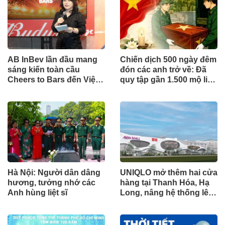
AB InBev lần đầu mang
Chiến dịch 500 ngày đêm
sáng kiến toàn cầu
đón các anh trở về: Đã
Cheers to Bars đến Việt
quy tập gần 1.500 mộ liệt
Nam
sĩ
Hà Nội: Người dân dâng
UNIQLO mở thêm hai cửa
hương, tưởng nhớ các
hàng tại Thanh Hóa, Hạ
Anh hùng liệt sĩ
Long, nâng hệ thống lên
34 điểm bán trên toàn
quốc