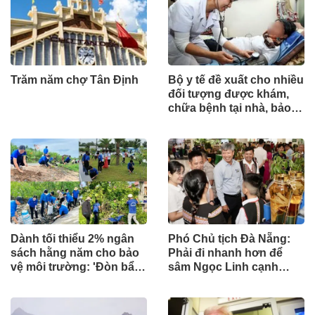
Trăm năm chợ Tân Định
Bộ y tế đề xuất cho nhiều
đối tượng được khám,
chữa bệnh tại nhà, bảo
hiểm y tế chi trả
Dành tối thiểu 2% ngân
Phó Chủ tịch Đà Nẵng:
sách hằng năm cho bảo
Phải đi nhanh hơn để
vệ môi trường: 'Đòn bẩy'
sâm Ngọc Linh cạnh
tài chính công và bước
tranh với thế giới
ngoặt quản trị hiện đại