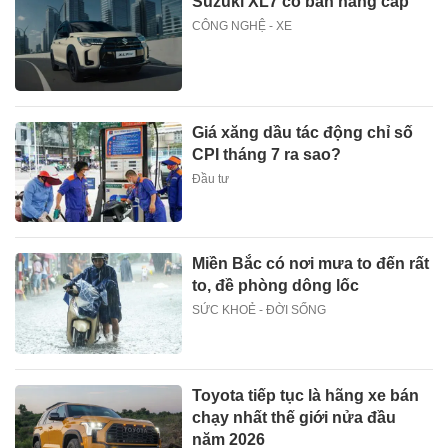
Suzuki XL7 có bản nâng cấp
CÔNG NGHỆ - XE
Giá xăng dầu tác động chỉ số
CPI tháng 7 ra sao?
Đầu tư
Miền Bắc có nơi mưa to đến rất
to, đề phòng dông lốc
SỨC KHOẺ - ĐỜI SỐNG
Toyota tiếp tục là hãng xe bán
chạy nhất thế giới nửa đầu
năm 2026