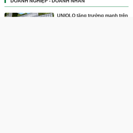
DOANH NGHIỆP - DOANH NHÂN
UNIQLO tăng trưởng mạnh trên
toàn cầu, công ty mẹ Fast
Retailing nâng mục tiêu doanh
thu và lợi nhuận năm 2026
Lộ diện khối tài sản trị giá gần
12.000 tỷ do con trai và con gái
ông Nguyễn Đức Thụy nắm
giữ tại một công ty sắp lên sàn
Một Gen Z giàu hơn cả ông
Trương Gia Bình, Bùi Thành
Nhơn trên sàn chứng khoán
Chân dung nữ đại gia genZ
vừa về làm Trợ lý Tổng Giám