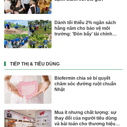
Dành tối thiểu 2% ngân sách
hằng năm cho bảo vệ môi
trường: 'Đòn bẩy' tài chính
công và bước ngoặt quản trị
hiện đại
TIẾP THỊ & TIÊU DÙNG
Biofermin chia sẻ bí quyết
chăm sóc đường ruột chuẩn
Nhật
Mua ít nhưng chất lượng: sự
thay đổi của người tiêu dùng
và bài toán cho thương hiệu