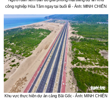
công nghiệp Hòa Tâm ngay tại buổi lễ - Ảnh: MINH CHIẾN
Khu vực thực hiện dự án cảng Bãi Gốc - Ảnh: MINH CHIẾN