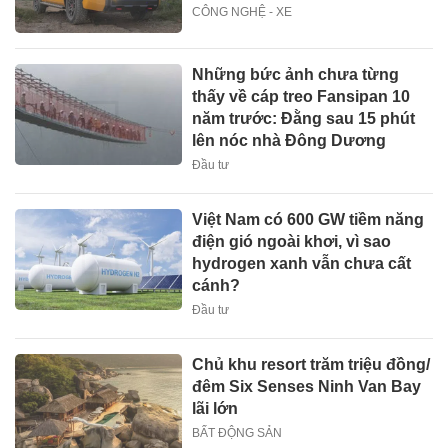
CÔNG NGHỆ - XE
Những bức ảnh chưa từng
thấy về cáp treo Fansipan 10
năm trước: Đằng sau 15 phút
lên nóc nhà Đông Dương
Đầu tư
Việt Nam có 600 GW tiềm năng
điện gió ngoài khơi, vì sao
hydrogen xanh vẫn chưa cất
cánh?
Đầu tư
Chủ khu resort trăm triệu đồng/
đêm Six Senses Ninh Van Bay
lãi lớn
BẤT ĐỘNG SẢN