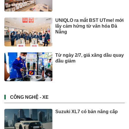
quốc tế
UNIQLO ra mắt BST UTme! mới
lấy cảm hứng từ văn hóa Đà
Nẵng
Từ ngày 2/7, giá xăng dầu quay
đầu giảm
CÔNG NGHỆ - XE
Suzuki XL7 có bản nâng cấp