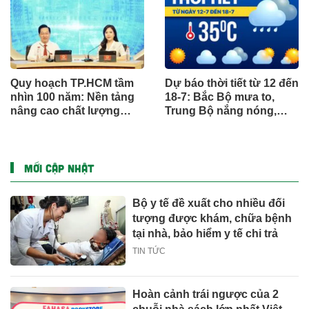
Quy hoạch TP.HCM tầm
Dự báo thời tiết từ 12 đến
nhìn 100 năm: Nền tảng
18-7: Bắc Bộ mưa to,
nâng cao chất lượng
Trung Bộ nắng nóng,
sống người dân
Nam Bộ mưa chiều
MỚI CẬP NHẬT
Bộ y tế đề xuất cho nhiều đối
tượng được khám, chữa bệnh
tại nhà, bảo hiểm y tế chi trả
TIN TỨC
Hoàn cảnh trái ngược của 2