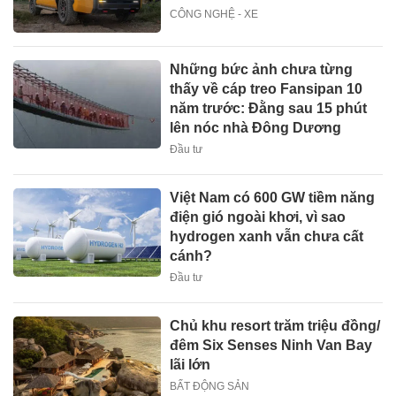
CÔNG NGHỆ - XE
Những bức ảnh chưa từng
thấy về cáp treo Fansipan 10
năm trước: Đằng sau 15 phút
lên nóc nhà Đông Dương
Đầu tư
Việt Nam có 600 GW tiềm năng
điện gió ngoài khơi, vì sao
hydrogen xanh vẫn chưa cất
cánh?
Đầu tư
Chủ khu resort trăm triệu đồng/
đêm Six Senses Ninh Van Bay
lãi lớn
BẤT ĐỘNG SẢN