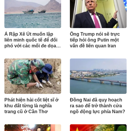
Ả Rập Xê Út muốn lập
Ông Trump nói sẽ trực
liên minh quốc tế để đối
tiếp hỏi ông Putin một
phó với các mối đe dọa
vấn đề liên quan Iran
từ lực lượng Houthi
Phát hiện hài cốt liệt sĩ ở
Đồng Nai đã quy hoạch
khu đất từng là nghĩa
ra sao để trở thành cửa
trang cũ ở Cần Thơ
ngõ động lực phía Nam?