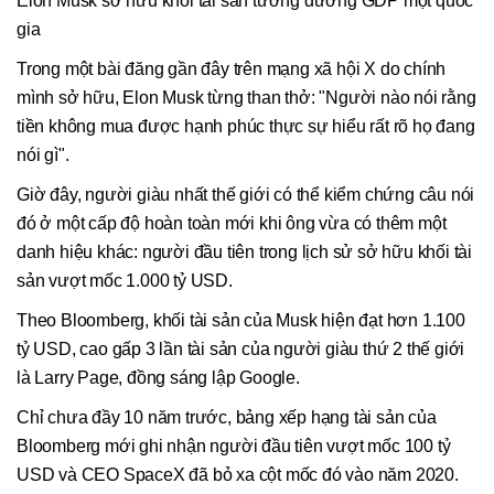
Elon Musk sở hữu khối tài sản tương đương GDP một quốc
gia
Trong một bài đăng gần đây trên mạng xã hội X do chính
mình sở hữu, Elon Musk từng than thở: "Người nào nói rằng
tiền không mua được hạnh phúc thực sự hiểu rất rõ họ đang
nói gì".
Giờ đây, người giàu nhất thế giới có thể kiểm chứng câu nói
đó ở một cấp độ hoàn toàn mới khi ông vừa có thêm một
danh hiệu khác: người đầu tiên trong lịch sử sở hữu khối tài
sản vượt mốc 1.000 tỷ USD.
Theo Bloomberg, khối tài sản của Musk hiện đạt hơn 1.100
tỷ USD, cao gấp 3 lần tài sản của người giàu thứ 2 thế giới
là Larry Page, đồng sáng lập Google.
Chỉ chưa đầy 10 năm trước, bảng xếp hạng tài sản của
Bloomberg mới ghi nhận người đầu tiên vượt mốc 100 tỷ
USD và CEO SpaceX đã bỏ xa cột mốc đó vào năm 2020.