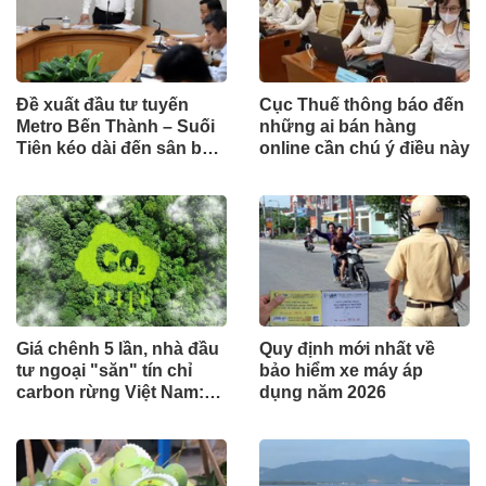
Đề xuất đầu tư tuyến
Cục Thuế thông báo đến
Metro Bến Thành – Suối
những ai bán hàng
Tiên kéo dài đến sân bay
online cần chú ý điều này
Long Thành theo hình
thức công trình cấp bách
Giá chênh 5 lần, nhà đầu
Quy định mới nhất về
tư ngoại "săn" tín chỉ
bảo hiểm xe máy áp
carbon rừng Việt Nam:
dụng năm 2026
Đâu là điểm nghẽn?