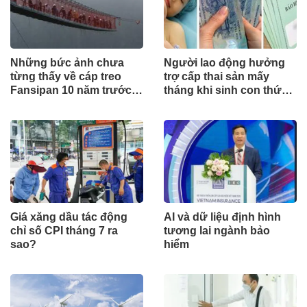
Những bức ảnh chưa
Người lao động hưởng
từng thấy về cáp treo
trợ cấp thai sản mấy
Fansipan 10 năm trước:
tháng khi sinh con thứ
Đằng sau 15 phút lên nóc
2?
nhà Đông Dương
Giá xăng dầu tác động
AI và dữ liệu định hình
chỉ số CPI tháng 7 ra
tương lai ngành bảo
sao?
hiểm