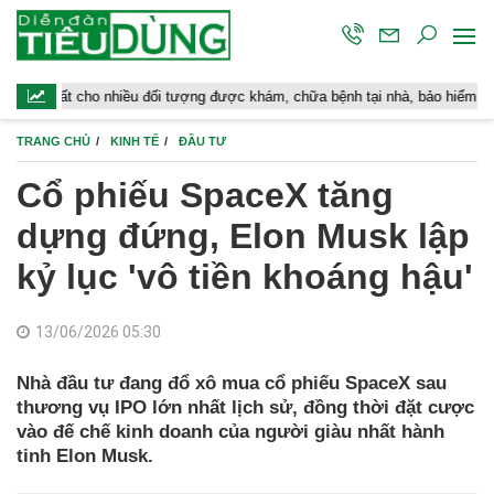
o nhiều đối tượng được khám, chữa bệnh tại nhà, bảo hiểm y tế chi trả
TRANG CHỦ
KINH TẾ
ĐẦU TƯ
Cổ phiếu SpaceX tăng
dựng đứng, Elon Musk lập
kỷ lục 'vô tiền khoáng hậu'
13/06/2026 05:30
Nhà đầu tư đang đổ xô mua cổ phiếu SpaceX sau
thương vụ IPO lớn nhất lịch sử, đồng thời đặt cược
vào đế chế kinh doanh của người giàu nhất hành
tinh Elon Musk.