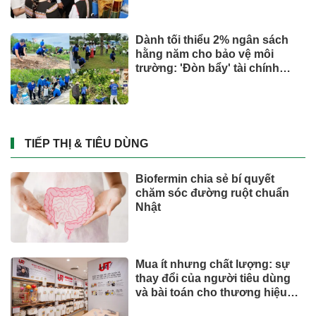
Dành tối thiểu 2% ngân sách
hằng năm cho bảo vệ môi
trường: 'Đòn bẩy' tài chính
công và bước ngoặt quản trị
hiện đại
TIẾP THỊ & TIÊU DÙNG
Biofermin chia sẻ bí quyết
chăm sóc đường ruột chuẩn
Nhật
Mua ít nhưng chất lượng: sự
thay đổi của người tiêu dùng
và bài toán cho thương hiệu
quốc tế