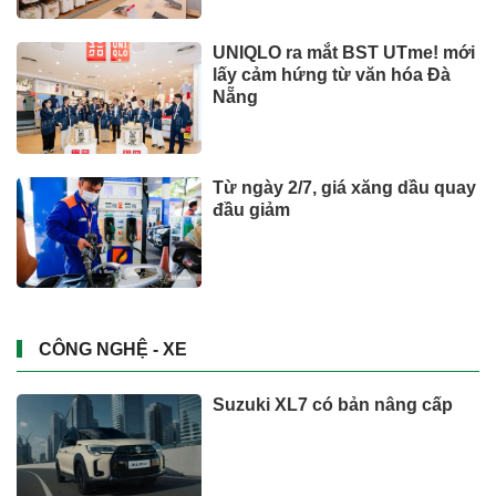
UNIQLO ra mắt BST UTme! mới
lấy cảm hứng từ văn hóa Đà
Nẵng
Từ ngày 2/7, giá xăng dầu quay
đầu giảm
CÔNG NGHỆ - XE
Suzuki XL7 có bản nâng cấp