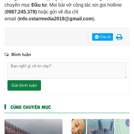
chuyên mục
Đầu tư
. Mọi bài vở cộng tác xin gọi hotline
(
0987.245.378
)
hoặc gửi về địa chỉ
email
(
info.vstarmedia2018@gmail.com
).
Chia sẻ
Bình luận
Gửi bình luận
CÙNG CHUYÊN MỤC