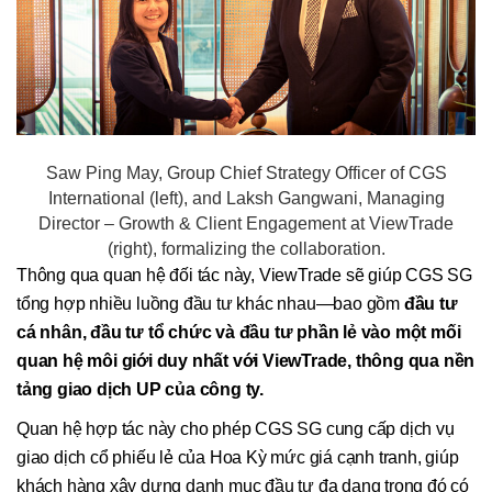
Saw Ping May, Group Chief Strategy Officer of CGS
International (left), and Laksh Gangwani, Managing
Director – Growth & Client Engagement at ViewTrade
(right), formalizing the collaboration.
Thông qua quan hệ đối tác này, ViewTrade sẽ giúp CGS SG
tổng hợp nhiều luồng đầu tư khác nhau—bao gồm
đầu tư
cá nhân, đầu tư tổ chức và đầu tư phần lẻ vào một mối
quan hệ môi giới duy nhất với ViewTrade, thông qua nền
tảng giao dịch UP của công ty.
Quan hệ hợp tác này cho phép CGS SG cung cấp dịch vụ
giao dịch cổ phiếu lẻ của Hoa Kỳ mức giá cạnh tranh, giúp
khách hàng xây dựng danh mục đầu tư đa dạng trong đó có