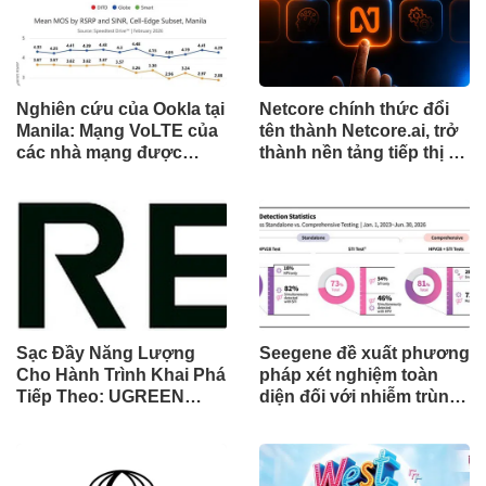
Nghiên cứu của Ookla tại
Netcore chính thức đổi
Manila: Mạng VoLTE của
tên thành Netcore.ai, trở
các nhà mạng được
thành nền tảng tiếp thị tự
chứng minh vượt trội
động bằng AI đầu tiên
hơn các ứng dụng OTT
chia sẻ trách nhiệm tăng
về chất lượng và độ tin
trưởng khách hàng
cậy của cuộc gọi thoại
Sạc Đầy Năng Lượng
Seegene đề xuất phương
Cho Hành Trình Khai Phá
pháp xét nghiệm toàn
Tiếp Theo: UGREEN
diện đối với nhiễm trùng
Công Bố Bộ Sưu Tập
đường sinh sản thông
Honkai: Star Rail Chính
qua Nghiên cứu lâm
Thức Tại Đông Nam Á
sàng một triệu ca toàn
cầu (GMCS)