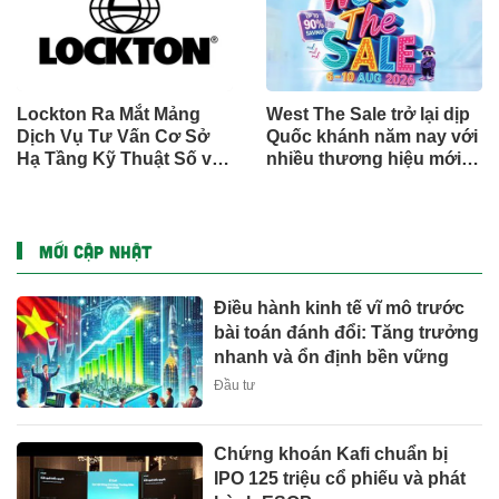
Lockton Ra Mắt Mảng
West The Sale trở lại dịp
Dịch Vụ Tư Vấn Cơ Sở
Quốc khánh năm nay với
Hạ Tầng Kỹ Thuật Số và
nhiều thương hiệu mới,
Trung Tâm Dữ Liệu Toàn
phần thưởng và ưu đãi
Cầu
mua sắm lên tới 90% tại
IMM và Westgate
MỚI CẬP NHẬT
Điều hành kinh tế vĩ mô trước
bài toán đánh đổi: Tăng trưởng
nhanh và ổn định bền vững
Đầu tư
Chứng khoán Kafi chuẩn bị
IPO 125 triệu cổ phiếu và phát