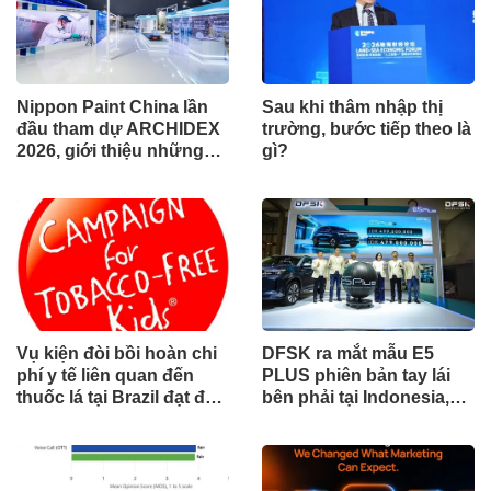
Nippon Paint China lần
Sau khi thâm nhập thị
đầu tham dự ARCHIDEX
trường, bước tiếp theo là
2026, giới thiệu những
gì?
đổi mới cho các ngành
công nghiệp
Vụ kiện đòi bồi hoàn chi
DFSK ra mắt mẫu E5
phí y tế liên quan đến
PLUS phiên bản tay lái
thuốc lá tại Brazil đạt đến
bên phải tại Indonesia,
cột mốc quan trọng khi
đánh dấu cột mốc mới
tòa án chuẩn bị ra phán
trong hành trình mở rộng
quyết.
toàn cầu