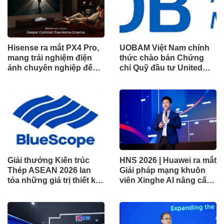
Hisense ra mắt PX4 Pro,
UOBAM Việt Nam chính
mang trải nghiệm điện
thức chào bán Chứng
ảnh chuyên nghiệp đến
chỉ Quỹ đầu tư United
không gian gia đình
Dòng Tiền Linh Hoạt
(UMMF)
Giải thưởng Kiến trúc
HNS 2026 | Huawei ra mắt
Thép ASEAN 2026 lan
Giải pháp mạng khuôn
tỏa những giá trị thiết kế
viên Xinghe AI nâng cấp
xuất sắc qua hợp tác khu
cho khu vực Nam Phi
vực