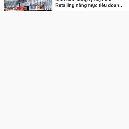
Retailing nâng mục tiêu doanh
thu và lợi nhuận năm 2026
Lộ diện khối tài sản trị giá gần
12.000 tỷ do con trai và con gái
ông Nguyễn Đức Thụy nắm
giữ tại một công ty sắp lên sàn
Một Gen Z giàu hơn cả ông
Trương Gia Bình, Bùi Thành
Nhơn trên sàn chứng khoán
Chân dung nữ đại gia genZ
vừa về làm Trợ lý Tổng Giám
đốc Sacombank: 21 tuổi làm
Tổng Giám đốc doanh nghiệp
hàng không vũ trụ, nắm giữ
khối tài sản hàng nghìn tỷ