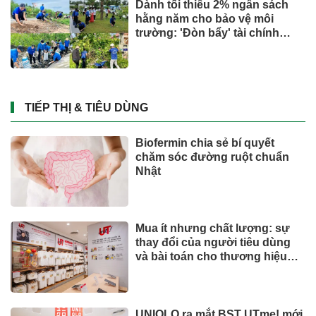
Dành tối thiểu 2% ngân sách
hằng năm cho bảo vệ môi
trường: 'Đòn bẩy' tài chính
công và bước ngoặt quản trị
hiện đại
TIẾP THỊ & TIÊU DÙNG
Biofermin chia sẻ bí quyết
chăm sóc đường ruột chuẩn
Nhật
Mua ít nhưng chất lượng: sự
thay đổi của người tiêu dùng
và bài toán cho thương hiệu
quốc tế
UNIQLO ra mắt BST UTme! mới