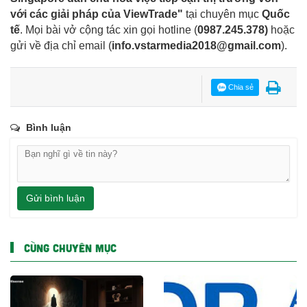
với các giải pháp của ViewTrade"
tại chuyên mục
Quốc
tế
. Mọi bài vở cộng tác xin gọi hotline (
0987.245.378
)
hoặc
gửi về địa chỉ email
(
info.vstarmedia2018@gmail.com
).
Chia sẻ
Bình luận
Gửi bình luận
CÙNG CHUYÊN MỤC