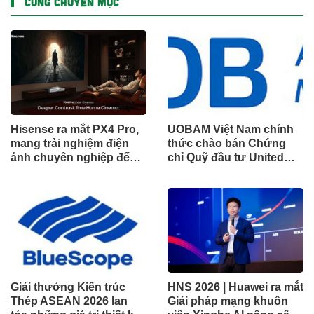
CÙNG CHUYÊN MỤC
Hisense ra mắt PX4 Pro,
UOBAM Việt Nam chính
mang trải nghiệm điện
thức chào bán Chứng
ảnh chuyên nghiệp đến
chỉ Quỹ đầu tư United
không gian gia đình
Dòng Tiền Linh Hoạt
(UMMF)
Giải thưởng Kiến trúc
HNS 2026 | Huawei ra mắt
Thép ASEAN 2026 lan
Giải pháp mạng khuôn