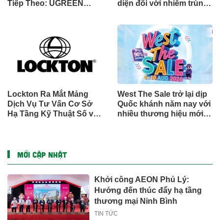
Tiếp Theo: UGREEN
diện đối với nhiễm trùng
Công Bố Bộ Sưu Tập
đường sinh sản thông
Honkai: Star Rail Chính
qua Nghiên cứu lâm
Thức Tại Đông Nam Á
sàng một triệu ca toàn
cầu (GMCS)
Lockton Ra Mắt Mảng
West The Sale trở lại dịp
Dịch Vụ Tư Vấn Cơ Sở
Quốc khánh năm nay với
Hạ Tầng Kỹ Thuật Số và
nhiều thương hiệu mới,
Trung Tâm Dữ Liệu Toàn
phần thưởng và ưu đãi
Cầu
mua sắm lên tới 90% tại
IMM và Westgate
MỚI CẬP NHẬT
Khởi công AEON Phủ Lý:
Hướng đến thúc đẩy hạ tầng
thương mại Ninh Bình
TIN TỨC