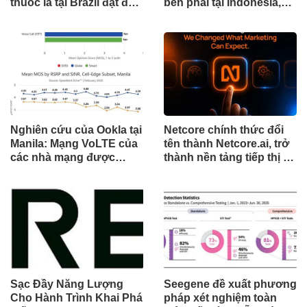
thuốc lá tại Brazil đạt đến
bên phải tại Indonesia,
cột mốc quan trọng khi
đánh dấu cột mốc mới
tòa án chuẩn bị ra phán
trong hành trình mở rộng
quyết.
toàn cầu
Nghiên cứu của Ookla tại
Netcore chính thức đổi
Manila: Mạng VoLTE của
tên thành Netcore.ai, trở
các nhà mạng được
thành nền tảng tiếp thị tự
chứng minh vượt trội
động bằng AI đầu tiên
hơn các ứng dụng OTT
chia sẻ trách nhiệm tăng
về chất lượng và độ tin
trưởng khách hàng
cậy của cuộc gọi thoại
Sạc Đầy Năng Lượng
Seegene đề xuất phương
Cho Hành Trình Khai Phá
pháp xét nghiệm toàn