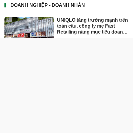
DOANH NGHIỆP - DOANH NHÂN
UNIQLO tăng trưởng mạnh trên
toàn cầu, công ty mẹ Fast
Retailing nâng mục tiêu doanh
thu và lợi nhuận năm 2026
Lộ diện khối tài sản trị giá gần
12.000 tỷ do con trai và con gái
ông Nguyễn Đức Thụy nắm
giữ tại một công ty sắp lên sàn
Một Gen Z giàu hơn cả ông
Trương Gia Bình, Bùi Thành
Nhơn trên sàn chứng khoán
Chân dung nữ đại gia genZ