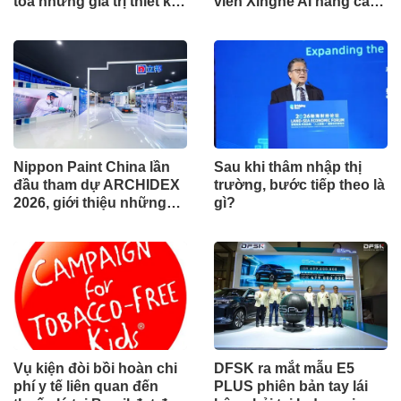
tỏa những giá trị thiết kế
viên Xinghe AI nâng cấp
xuất sắc qua hợp tác khu
cho khu vực Nam Phi
vực
Nippon Paint China lần
Sau khi thâm nhập thị
đầu tham dự ARCHIDEX
trường, bước tiếp theo là
2026, giới thiệu những
gì?
đổi mới cho các ngành
công nghiệp
Vụ kiện đòi bồi hoàn chi
DFSK ra mắt mẫu E5
phí y tế liên quan đến
PLUS phiên bản tay lái