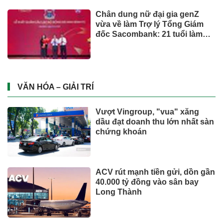
Mua ít nhưng chất lượng: sự
thay đổi của người tiêu dùng
và bài toán cho thương hiệu
quốc tế
UNIQLO ra mắt BST UTme! mới
lấy cảm hứng từ văn hóa Đà
Nẵng
Từ ngày 2/7, giá xăng dầu quay
đầu giảm
CÔNG NGHỆ - XE
Suzuki XL7 có bản nâng cấp