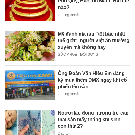
Phú Quý, Bảo Tín Mạnh Hải thế
nào?
Chứng khoán
Mỹ đánh giá rau "tốt bậc nhất
thế giới", người Việt ăn thường
xuyên mà không hay
SỨC KHOẺ - ĐỜI SỐNG
Ông Đoàn Văn Hiểu Em đăng
ký mua thêm DMX ngay khi cổ
phiếu lên sàn
Chứng khoán
Người lao động hưởng trợ cấp
thai sản mấy tháng khi sinh
con thứ 2?
Đầu tư