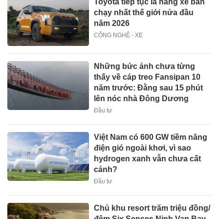
Toyota tiếp tục là hãng xe bán
chạy nhất thế giới nửa đầu
năm 2026
CÔNG NGHỆ - XE
Những bức ảnh chưa từng
thấy về cáp treo Fansipan 10
năm trước: Đằng sau 15 phút
lên nóc nhà Đông Dương
Đầu tư
Việt Nam có 600 GW tiềm năng
điện gió ngoài khơi, vì sao
hydrogen xanh vẫn chưa cất
cánh?
Đầu tư
Chủ khu resort trăm triệu đồng/
đêm Six Senses Ninh Van Bay