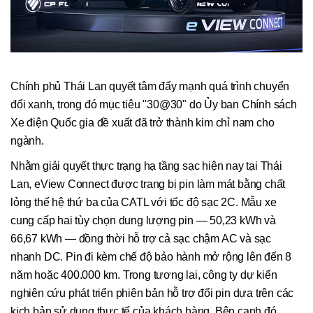
Chính phủ Thái Lan quyết tâm đẩy mạnh quá trình chuyển
đổi xanh, trong đó mục tiêu "30@30" do Ủy ban Chính sách
Xe điện Quốc gia đề xuất đã trở thành kim chỉ nam cho
ngành.
Nhằm giải quyết thực trạng hạ tầng sạc hiện nay tại Thái
Lan, eView Connect được trang bị pin làm mát bằng chất
lỏng thế hệ thứ ba của CATL với tốc độ sạc 2C. Mẫu xe
cung cấp hai tùy chọn dung lượng pin — 50,23 kWh và
66,67 kWh — đồng thời hỗ trợ cả sạc chậm AC và sạc
nhanh DC. Pin đi kèm chế độ bảo hành mở rộng lên đến 8
năm hoặc 400.000 km. Trong tương lai, công ty dự kiến
nghiên cứu phát triển phiên bản hỗ trợ đổi pin dựa trên các
kịch bản sử dụng thực tế của khách hàng. Bên cạnh đó,