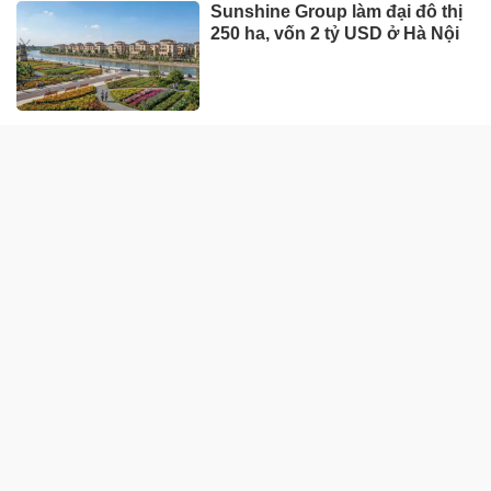
DOANH NGHIỆP - DOANH NHÂN
UNIQLO tăng trưởng mạnh trên
toàn cầu, công ty mẹ Fast
Retailing nâng mục tiêu doanh
thu và lợi nhuận năm 2026
Lộ diện khối tài sản trị giá gần
12.000 tỷ do con trai và con gái
ông Nguyễn Đức Thụy nắm
giữ tại một công ty sắp lên sàn
Một Gen Z giàu hơn cả ông
Trương Gia Bình, Bùi Thành
Nhơn trên sàn chứng khoán