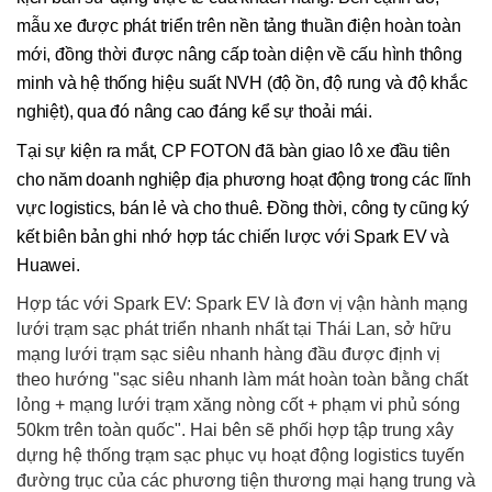
mẫu xe được phát triển trên nền tảng thuần điện hoàn toàn
mới, đồng thời được nâng cấp toàn diện về cấu hình thông
minh và hệ thống hiệu suất NVH (độ ồn, độ rung và độ khắc
nghiệt), qua đó nâng cao đáng kể sự thoải mái.
Tại sự kiện ra mắt, CP FOTON đã bàn giao lô xe đầu tiên
cho năm doanh nghiệp địa phương hoạt động trong các lĩnh
vực logistics, bán lẻ và cho thuê. Đồng thời, công ty cũng ký
kết biên bản ghi nhớ hợp tác chiến lược với Spark EV và
Huawei.
Hợp tác với Spark EV: Spark EV là đơn vị vận hành mạng
lưới trạm sạc phát triển nhanh nhất tại Thái Lan, sở hữu
mạng lưới trạm sạc siêu nhanh hàng đầu được định vị
theo hướng "sạc siêu nhanh làm mát hoàn toàn bằng chất
lỏng + mạng lưới trạm xăng nòng cốt + phạm vi phủ sóng
50km trên toàn quốc". Hai bên sẽ phối hợp tập trung xây
dựng hệ thống trạm sạc phục vụ hoạt động logistics tuyến
đường trục của các phương tiện thương mại hạng trung và