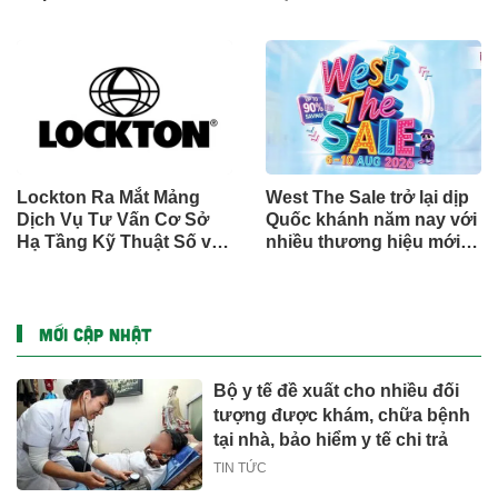
Công Bố Bộ Sưu Tập
đường sinh sản thông
Honkai: Star Rail Chính
qua Nghiên cứu lâm
Thức Tại Đông Nam Á
sàng một triệu ca toàn
cầu (GMCS)
Lockton Ra Mắt Mảng
West The Sale trở lại dịp
Dịch Vụ Tư Vấn Cơ Sở
Quốc khánh năm nay với
Hạ Tầng Kỹ Thuật Số và
nhiều thương hiệu mới,
Trung Tâm Dữ Liệu Toàn
phần thưởng và ưu đãi
Cầu
mua sắm lên tới 90% tại
IMM và Westgate
MỚI CẬP NHẬT
Bộ y tế đề xuất cho nhiều đối
tượng được khám, chữa bệnh
tại nhà, bảo hiểm y tế chi trả
TIN TỨC