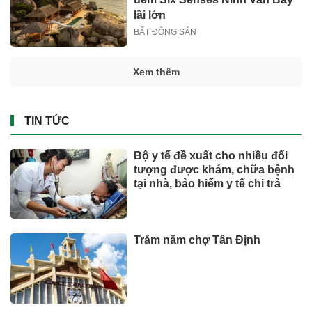
lãi lớn
BẤT ĐỘNG SẢN
Mỹ đánh giá rau "tốt bậc nhất
thế giới", người Việt ăn thường
xuyên mà không hay
SỨC KHOẺ - ĐỜI SỐNG
Ông Đoàn Văn Hiểu Em đăng
ký mua thêm DMX ngay khi cổ
phiếu lên sàn
Chứng khoán
Người lao động hưởng trợ cấp
thai sản mấy tháng khi sinh
con thứ 2?
Đầu tư