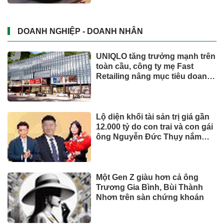
Phó Chủ tịch Đà Nẵng: Phải đi
nhanh hơn để sâm Ngọc Linh
cạnh tranh với thế giới
Dành tối thiểu 2% ngân sách
hằng năm cho bảo vệ môi
trường: 'Đòn bẩy' tài chính
công và bước ngoặt quản trị
hiện đại
TIẾP THỊ & TIÊU DÙNG
Biofermin chia sẻ bí quyết
chăm sóc đường ruột chuẩn
Nhật