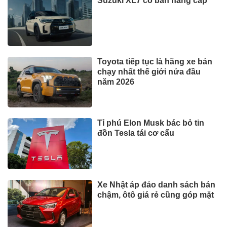
lãi lớn
BẤT ĐỘNG SẢN
Xem thêm
TIN TỨC
Bộ y tế đề xuất cho nhiều đối
tượng được khám, chữa bệnh
tại nhà, bảo hiểm y tế chi trả
Trăm năm chợ Tân Định