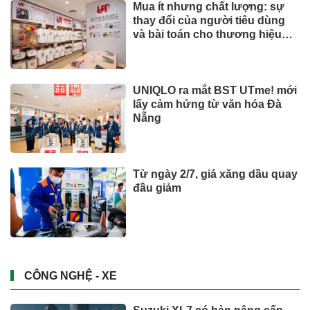
Toyota tiếp tục là hãng xe bán
chạy nhất thế giới nửa đầu
năm 2026
CÔNG NGHỆ - XE
Những bức ảnh chưa từng
thấy về cáp treo Fansipan 10
năm trước: Đằng sau 15 phút
lên nóc nhà Đông Dương
Đầu tư
Việt Nam có 600 GW tiềm năng
điện gió ngoài khơi, vì sao
hydrogen xanh vẫn chưa cất
cánh?
Đầu tư
Chủ khu resort trăm triệu đồng/
đêm Six Senses Ninh Van Bay