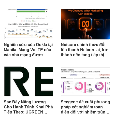
cột mốc quan trọng khi
đánh dấu cột mốc mới
tòa án chuẩn bị ra phán
trong hành trình mở rộng
quyết.
toàn cầu
Nghiên cứu của Ookla tại
Netcore chính thức đổi
Manila: Mạng VoLTE của
tên thành Netcore.ai, trở
các nhà mạng được
thành nền tảng tiếp thị tự
chứng minh vượt trội
động bằng AI đầu tiên
hơn các ứng dụng OTT
chia sẻ trách nhiệm tăng
về chất lượng và độ tin
trưởng khách hàng
cậy của cuộc gọi thoại
Sạc Đầy Năng Lượng
Seegene đề xuất phương
Cho Hành Trình Khai Phá
pháp xét nghiệm toàn
Tiếp Theo: UGREEN
diện đối với nhiễm trùng