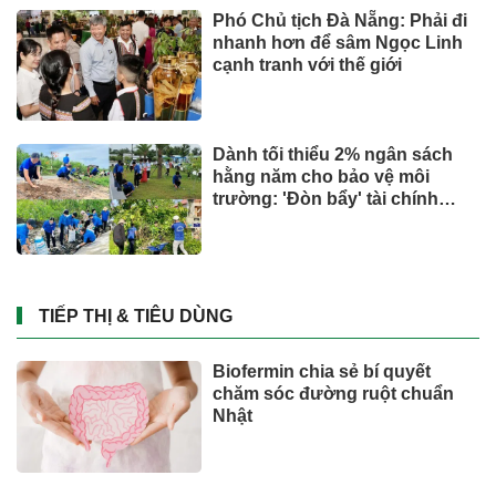
Suzuki XL7 có bản nâng cấp
CÔNG NGHỆ - XE
Giá xăng dầu tác động chỉ số
CPI tháng 7 ra sao?
Đầu tư
Miền Bắc có nơi mưa to đến rất
to, đề phòng dông lốc
SỨC KHOẺ - ĐỜI SỐNG