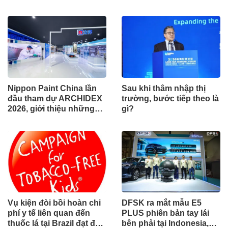
xuất sắc qua hợp tác khu
cho khu vực Nam Phi
vực
Nippon Paint China lần
Sau khi thâm nhập thị
đầu tham dự ARCHIDEX
trường, bước tiếp theo là
2026, giới thiệu những
gì?
đổi mới cho các ngành
công nghiệp
Vụ kiện đòi bồi hoàn chi
DFSK ra mắt mẫu E5
phí y tế liên quan đến
PLUS phiên bản tay lái
thuốc lá tại Brazil đạt đến
bên phải tại Indonesia,