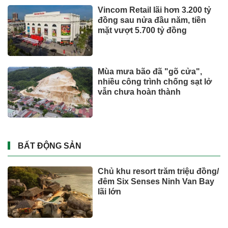
Toyota tiếp tục là hãng xe bán
chạy nhất thế giới nửa đầu
năm 2026
Tỉ phú Elon Musk bác bỏ tin
đồn Tesla tái cơ cấu
Xe Nhật áp đảo danh sách bán
chậm, ôtô giá rẻ cũng góp mặt