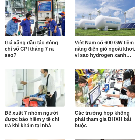
Giá xăng dầu tác động
Việt Nam có 600 GW tiềm
chỉ số CPI tháng 7 ra
năng điện gió ngoài khơi,
sao?
vì sao hydrogen xanh
vẫn chưa cất cánh?
Đề xuất 7 nhóm người
Các trường hợp không
được bảo hiểm y tế chi
phải tham gia BHXH bắt
trả khi khám tại nhà
buộc