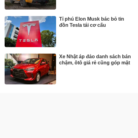
Tỉ phú Elon Musk bác bỏ tin
đồn Tesla tái cơ cấu
Xe Nhật áp đảo danh sách bán
chậm, ôtô giá rẻ cũng góp mặt
DOANH NGHIỆP - DOANH NHÂN
UNIQLO tăng trưởng mạnh trên
toàn cầu, công ty mẹ Fast
Retailing nâng mục tiêu doanh
thu và lợi nhuận năm 2026