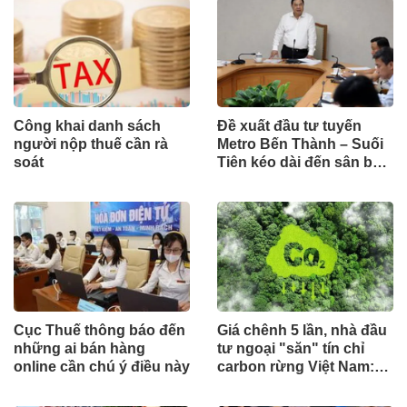
Công khai danh sách
Đề xuất đầu tư tuyến
người nộp thuế cần rà
Metro Bến Thành – Suối
soát
Tiên kéo dài đến sân bay
Long Thành theo hình
thức công trình cấp bách
Cục Thuế thông báo đến
Giá chênh 5 lần, nhà đầu
những ai bán hàng
tư ngoại "săn" tín chỉ
online cần chú ý điều này
carbon rừng Việt Nam:
Đâu là điểm nghẽn?