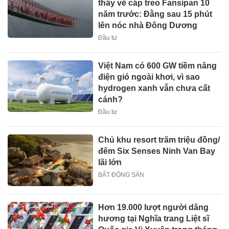
thấy về cáp treo Fansipan 10
năm trước: Đằng sau 15 phút
lên nóc nhà Đông Dương
Đầu tư
Việt Nam có 600 GW tiềm năng
điện gió ngoài khơi, vì sao
hydrogen xanh vẫn chưa cất
cánh?
Đầu tư
Chủ khu resort trăm triệu đồng/
đêm Six Senses Ninh Van Bay
lãi lớn
BẤT ĐỘNG SẢN
Hơn 19.000 lượt người dâng
hương tại Nghĩa trang Liệt sĩ