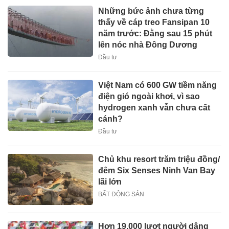
Những bức ảnh chưa từng
thấy về cáp treo Fansipan 10
năm trước: Đằng sau 15 phút
lên nóc nhà Đông Dương
Đầu tư
Việt Nam có 600 GW tiềm năng
điện gió ngoài khơi, vì sao
hydrogen xanh vẫn chưa cất
cánh?
Đầu tư
Chủ khu resort trăm triệu đồng/
đêm Six Senses Ninh Van Bay
lãi lớn
BẤT ĐỘNG SẢN
Hơn 19.000 lượt người dâng