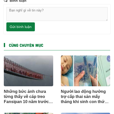
Bình luận
Gửi bình luận
CÙNG CHUYÊN MỤC
Những bức ảnh chưa
Người lao động hưởng
từng thấy về cáp treo
trợ cấp thai sản mấy
Fansipan 10 năm trước:
tháng khi sinh con thứ
Đằng sau 15 phút lên nóc
2?
nhà Đông Dương