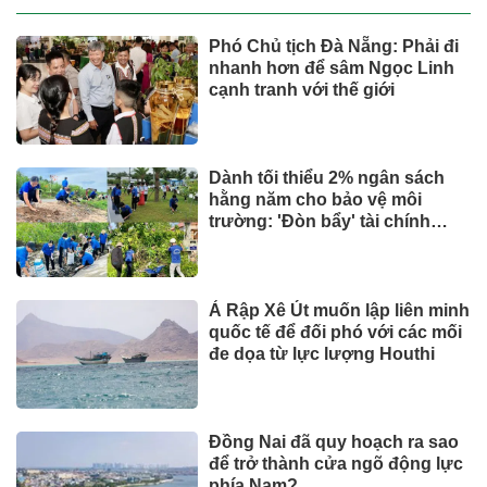
Phó Chủ tịch Đà Nẵng: Phải đi
nhanh hơn để sâm Ngọc Linh
cạnh tranh với thế giới
Dành tối thiểu 2% ngân sách
hằng năm cho bảo vệ môi
trường: 'Đòn bẩy' tài chính
công và bước ngoặt quản trị
hiện đại
Ả Rập Xê Út muốn lập liên minh
quốc tế để đối phó với các mối
đe dọa từ lực lượng Houthi
Đồng Nai đã quy hoạch ra sao
để trở thành cửa ngõ động lực
phía Nam?