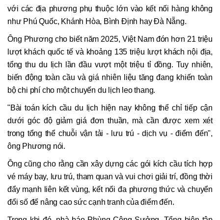
với các địa phương phụ thuộc lớn vào kết nối hàng không
như Phú Quốc, Khánh Hòa, Bình Định hay Đà Nẵng.
Ông Phương cho biết năm 2025, Việt Nam đón hơn 21 triệu
lượt khách quốc tế và khoảng 135 triệu lượt khách nội địa,
tổng thu du lịch lần đầu vượt một triệu tỉ đồng. Tuy nhiên,
biến động toàn cầu và giá nhiên liệu tăng đang khiến toàn
bộ chi phí cho một chuyến du lịch leo thang.
"Bài toán kích cầu du lịch hiện nay không thể chỉ tiếp cận
dưới góc độ giảm giá đơn thuần, mà cần được xem xét
trong tổng thể chuỗi vận tải - lưu trú - dịch vụ - điểm đến",
ông Phương nói.
Ông cũng cho rằng cần xây dựng các gói kích cầu tích hợp
vé máy bay, lưu trú, tham quan và vui chơi giải trí, đồng thời
đẩy mạnh liên kết vùng, kết nối đa phương thức và chuyển
đổi số để nâng cao sức cạnh tranh của điểm đến.
Trong khi đó, nhà báo Phùng Công Sưởng, Tổng biên tập