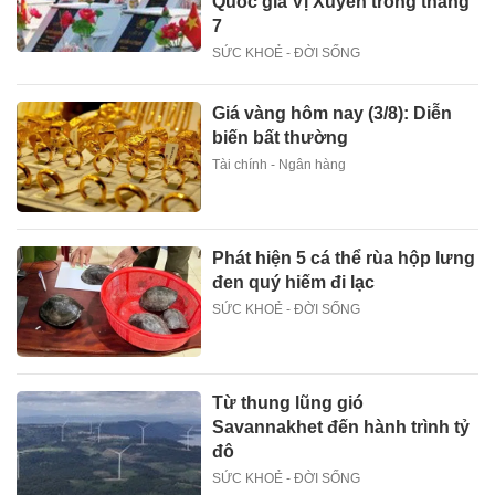
Quốc gia Vị Xuyên trong tháng
7
SỨC KHOẺ - ĐỜI SỐNG
Giá vàng hôm nay (3/8): Diễn
biến bất thường
Tài chính - Ngân hàng
Phát hiện 5 cá thể rùa hộp lưng
đen quý hiếm đi lạc
SỨC KHOẺ - ĐỜI SỐNG
Từ thung lũng gió
Savannakhet đến hành trình tỷ
đô
SỨC KHOẺ - ĐỜI SỐNG